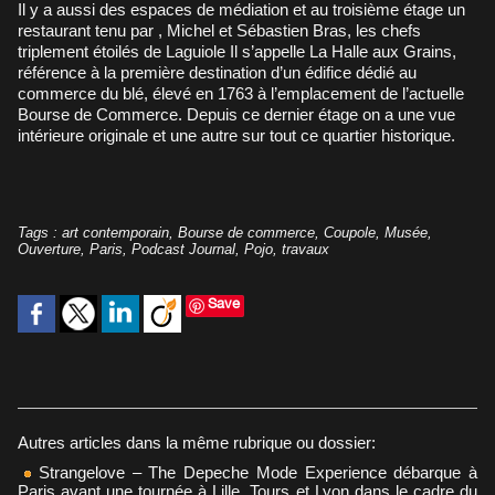
Il y a aussi des espaces de médiation et au troisième étage un
restaurant tenu par , Michel et Sébastien Bras, les chefs
triplement étoilés de Laguiole Il s’appelle La Halle aux Grains,
référence à la première destination d’un édifice dédié au
commerce du blé, élevé en 1763 à l’emplacement de l’actuelle
Bourse de Commerce. Depuis ce dernier étage on a une vue
intérieure originale et une autre sur tout ce quartier historique.
Tags
:
art contemporain
,
Bourse de commerce
,
Coupole
,
Musée
,
Ouverture
,
Paris
,
Podcast Journal
,
Pojo
,
travaux
Save
Autres articles dans la même rubrique ou dossier:
Strangelove – The Depeche Mode Experience débarque à
Paris avant une tournée à Lille, Tours et Lyon dans le cadre du