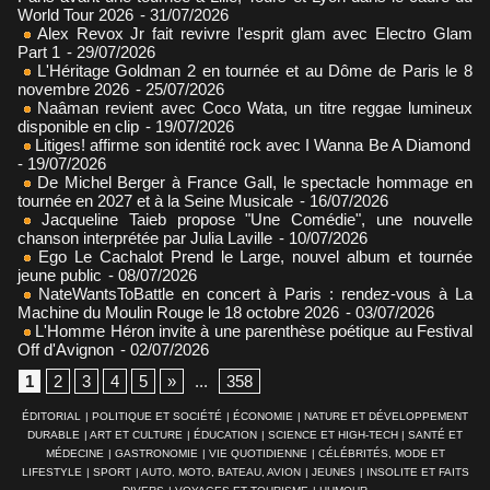
World Tour 2026
- 31/07/2026
Alex Revox Jr fait revivre l'esprit glam avec Electro Glam
Part 1
- 29/07/2026
L'Héritage Goldman 2 en tournée et au Dôme de Paris le 8
novembre 2026
- 25/07/2026
Naâman revient avec Coco Wata, un titre reggae lumineux
disponible en clip
- 19/07/2026
Litiges! affirme son identité rock avec I Wanna Be A Diamond
- 19/07/2026
De Michel Berger à France Gall, le spectacle hommage en
tournée en 2027 et à la Seine Musicale
- 16/07/2026
Jacqueline Taieb propose "Une Comédie", une nouvelle
chanson interprétée par Julia Laville
- 10/07/2026
Ego Le Cachalot Prend le Large, nouvel album et tournée
jeune public
- 08/07/2026
NateWantsToBattle en concert à Paris : rendez-vous à La
Machine du Moulin Rouge le 18 octobre 2026
- 03/07/2026
L'Homme Héron invite à une parenthèse poétique au Festival
Off d'Avignon
- 02/07/2026
1
2
3
4
5
»
...
358
ÉDITORIAL
|
POLITIQUE ET SOCIÉTÉ
|
ÉCONOMIE
|
NATURE ET DÉVELOPPEMENT
DURABLE
|
ART ET CULTURE
|
ÉDUCATION
|
SCIENCE ET HIGH-TECH
|
SANTÉ ET
MÉDECINE
|
GASTRONOMIE
|
VIE QUOTIDIENNE
|
CÉLÉBRITÉS, MODE ET
LIFESTYLE
|
SPORT
|
AUTO, MOTO, BATEAU, AVION
|
JEUNES
|
INSOLITE ET FAITS