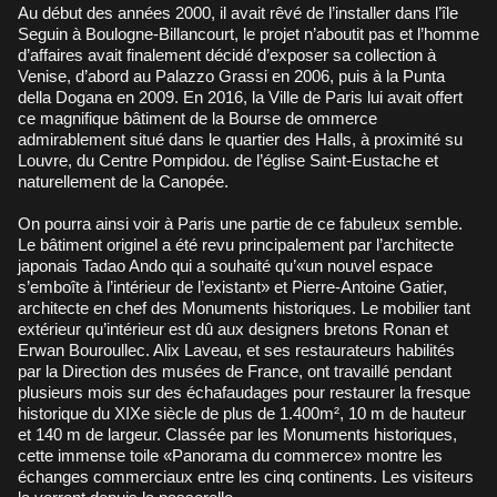
Au début des années 2000, il avait rêvé de l’installer dans l’île
Seguin à Boulogne-Billancourt, le projet n’aboutit pas et l’homme
d’affaires avait finalement décidé d’exposer sa collection à
Venise, d’abord au Palazzo Grassi en 2006, puis à la Punta
della Dogana en 2009. En 2016, la Ville de Paris lui avait offert
ce magnifique bâtiment de la Bourse de ommerce
admirablement situé dans le quartier des Halls, à proximité su
Louvre, du Centre Pompidou. de l’église Saint-Eustache et
naturellement de la Canopée.
On pourra ainsi voir à Paris une partie de ce fabuleux semble.
Le bâtiment originel a été revu principalement par l’architecte
japonais Tadao Ando qui a souhaité qu’«un nouvel espace
s’emboîte à l’intérieur de l’existant» et Pierre-Antoine Gatier,
architecte en chef des Monuments historiques. Le mobilier tant
extérieur qu’intérieur est dû aux designers bretons Ronan et
Erwan Bouroullec. Alix Laveau, et ses restaurateurs habilités
par la Direction des musées de France, ont travaillé pendant
plusieurs mois sur des échafaudages pour restaurer la fresque
historique du XIXe siècle de plus de 1.400m², 10 m de hauteur
et 140 m de largeur. Classée par les Monuments historiques,
cette immense toile «Panorama du commerce» montre les
échanges commerciaux entre les cinq continents. Les visiteurs