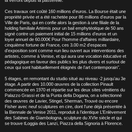
la verront depuis la passerelle.
Ces travaux ont coûté 160 millions d’euros. La Bourse était une
propriété privée et a été rachetée pour 86 millions d'euros par la
Ville de Paris, qui en confie alors la gestion à une filiale de la
holding familiale Artémis pour un bail emphytéotique de 50 ans
signé contre un paiement initial de 15 millions d’euros et un
loyer annuel de 60.000€ Pour l’homme d’affaires milliardaire,
cinquième fortune de France, ces 3.00 m2 d'espaces
d'exposition sont comme «un lieu ouvert aux interventions des
artistes, comme à Venise, et qui aura une vocation éducative et
pédagogique en faveur des publics les plus divers et surtout de
ceux qui sont habituellement éloignés de l'art contemporain".
5 étages, en remontant du studio situé au niveau -2 jusqu'au 3e
étage. A partir des 10.000 œuvres de la collection Pinault
commencée en 1970 et répartie sur les deux sites vénitiens du
Palazzo Grassi et de la Punta della Dogana, on a sélectionné
des œuvres de Lavier, Stingel, Sherman, Trouvé ou encore
Fisher avec neuf sculptures en cire, dont l’une déjà présentée à
la Biennale de Venise 2011, reproduit à l’identique L’Enlèvement
des Sabines de Giambologna, sculpture du XVIe siècle et qui
se trouve tLoggia des Lanzi, Piazza della Signoria à Florence.