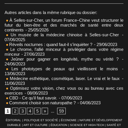
Autres articles dans la même rubrique ou dossier:
À Selles-sur-Cher, un forum France–Chine veut structurer le
futur du bien-être et des marchés de santé entre deux
continents
- 25/05/2026
Un musée de la médecine chinoise à Selles-sur-Cher
-
07/06/2025
Réveils nocturnes : quand faut-il s’inquiéter ?
- 29/06/2023
Le chrome, l’allié minceur à privilégier dans votre régime
minceur
- 27/06/2023
Jeûner pour gagner en longévité, mythe ou vérité ?
-
24/06/2023
Les phototypes de peaux qui vieillissent le moins
-
13/06/2023
Médecine esthétique, cosmétique, laser. Le vrai et le faux
-
11/06/2023
Optimisez votre vision, chez vous ou au bureau avec ces
exercices
- 08/06/2023
CBD - Ce qu’il faut savoir.
- 07/06/2023
Comment choisir son naturopathe ?
- 04/06/2023
1
2
3
4
5
»
...
59
ÉDITORIAL
|
POLITIQUE ET SOCIÉTÉ
|
ÉCONOMIE
|
NATURE ET DÉVELOPPEMENT
DURABLE
|
ART ET CULTURE
|
ÉDUCATION
|
SCIENCE ET HIGH-TECH
|
SANTÉ ET