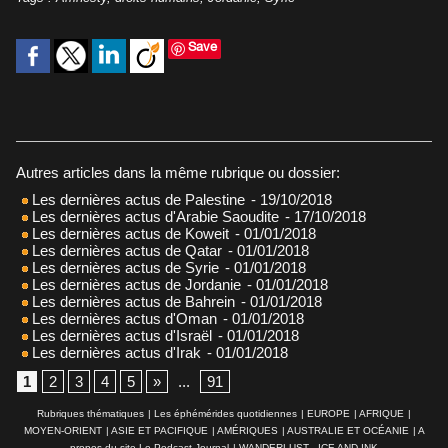
Save
Autres articles dans la même rubrique ou dossier:
Les dernières actus de Palestine
- 19/10/2018
Les dernières actus d'Arabie Saoudite
- 17/10/2018
Les dernières actus de Koweit
- 01/01/2018
Les dernières actus de Qatar
- 01/01/2018
Les dernières actus de Syrie
- 01/01/2018
Les dernières actus de Jordanie
- 01/01/2018
Les dernières actus de Bahrein
- 01/01/2018
Les dernières actus d'Oman
- 01/01/2018
Les dernières actus d'Israël
- 01/01/2018
Les dernières actus d'Irak
- 01/01/2018
1
2
3
4
5
»
...
91
Rubriques thématiques
|
Les éphémérides quotidiennes
|
EUROPE
|
AFRIQUE
|
MOYEN-ORIENT
|
ASIE ET PACIFIQUE
|
AMÉRIQUES
|
AUSTRALIE ET OCÉANIE
|
A
propos du site Le Podcast Journal
|
WANDERLUST - ICE AND INK