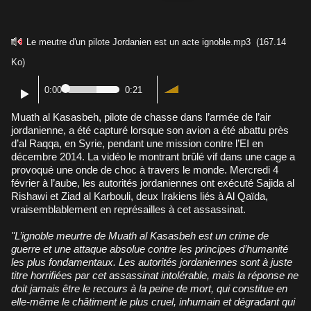
Le meutre d'un pilote Jordanien est un acte ignoble.mp3
(167.14
Ko)
0:00
0:21
Muath al Kasasbeh, pilote de chasse dans l’armée de l’air
jordanienne, a été capturé lorsque son avion a été abattu près
d’al Raqqa, en Syrie, pendant une mission contre l’EI en
décembre 2014. La vidéo le montrant brûlé vif dans une cage a
provoqué une onde de choc à travers le monde. Mercredi 4
février à l’aube, les autorités jordaniennes ont exécuté Sajida al
Rishawi et Ziad al Karbouli, deux Irakiens liés à Al Qaïda,
vraisemblablement en représailles à cet assassinat.
"L’ignoble meurtre de Muath al Kasasbeh est un crime de
guerre et une attaque absolue contre les principes d’humanité
les plus fondamentaux. Les autorités jordaniennes sont à juste
titre horrifiées par cet assassinat intolérable, mais la réponse ne
doit jamais être le recours à la peine de mort, qui constitue en
elle-même le châtiment le plus cruel, inhumain et dégradant qui