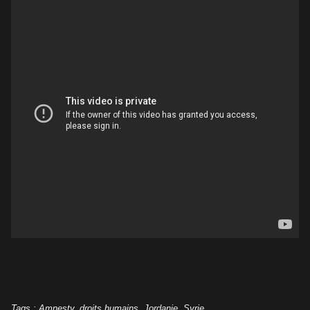
Tags
:
Amnesty
,
droits humains
,
Jordanie
,
Syrie