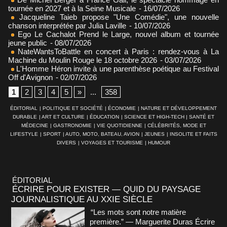
tournée en 2027 et à la Seine Musicale
- 16/07/2026
Jacqueline Taieb propose "Une Comédie", une nouvelle
chanson interprétée par Julia Laville
- 10/07/2026
Ego Le Cachalot Prend le Large, nouvel album et tournée
jeune public
- 08/07/2026
NateWantsToBattle en concert à Paris : rendez-vous à La
Machine du Moulin Rouge le 18 octobre 2026
- 03/07/2026
L'Homme Héron invite à une parenthèse poétique au Festival
Off d'Avignon
- 02/07/2026
1
2
3
4
5
»
...
358
ÉDITORIAL
|
POLITIQUE ET SOCIÉTÉ
|
ÉCONOMIE
|
NATURE ET DÉVELOPPEMENT
DURABLE
|
ART ET CULTURE
|
ÉDUCATION
|
SCIENCE ET HIGH-TECH
|
SANTÉ ET
MÉDECINE
|
GASTRONOMIE
|
VIE QUOTIDIENNE
|
CÉLÉBRITÉS, MODE ET
LIFESTYLE
|
SPORT
|
AUTO, MOTO, BATEAU, AVION
|
JEUNES
|
INSOLITE ET FAITS
DIVERS
|
VOYAGES ET TOURISME
|
HUMOUR
ÉDITORIAL
ÉCRIRE POUR EXISTER — QUID DU PAYSAGE
JOURNALISTIQUE AU XXIE SIÈCLE
“Les mots sont notre matière
première.” — Marguerite Duras Écrire