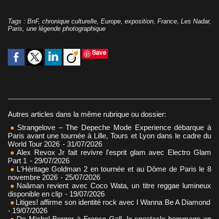
Tags
:
BnF
,
chronique culturelle
,
Europe
,
exposition
,
France
,
Les Nadar
,
Paris
,
une légende photographique
Save
Autres articles dans la même rubrique ou dossier:
Strangelove – The Depeche Mode Experience débarque à
Paris avant une tournée à Lille, Tours et Lyon dans le cadre du
World Tour 2026
- 31/07/2026
Alex Revox Jr fait revivre l'esprit glam avec Electro Glam
Part 1
- 29/07/2026
L'Héritage Goldman 2 en tournée et au Dôme de Paris le 8
novembre 2026
- 25/07/2026
Naâman revient avec Coco Wata, un titre reggae lumineux
disponible en clip
- 19/07/2026
Litiges! affirme son identité rock avec I Wanna Be A Diamond
- 19/07/2026
De Michel Berger à France Gall, le spectacle hommage en