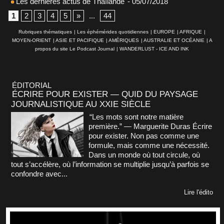
Les dernières actus de Thaïlande
- 05/07/2018
1
2
3
4
5
»
...
44
Rubriques thématiques
|
Les éphémérides quotidiennes
|
EUROPE
|
AFRIQUE
|
MOYEN-ORIENT
|
ASIE ET PACIFIQUE
|
AMÉRIQUES
|
AUSTRALIE ET OCÉANIE
|
A
propos du site Le Podcast Journal
|
WANDERLUST - ICE AND INK
ÉDITORIAL
ÉCRIRE POUR EXISTER — QUID DU PAYSAGE
JOURNALISTIQUE AU XXIE SIÈCLE
“Les mots sont notre matière
première.” — Marguerite Duras Écrire
pour exister. Non pas comme une
formule, mais comme une nécessité.
Dans un monde où tout circule, où
tout s’accélère, où l’information se multiplie jusqu’à parfois se
confondre avec...
Lire l'édito