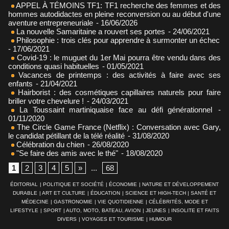
APPEL À TÉMOINS TF1: TF1 recherche des femmes et des
hommes autodidactes en pleine reconversion ou au début d'une
aventure entrepreneuriale
- 16/06/2026
La nouvelle Samaritaine a rouvert ses portes
- 24/06/2021
Philosophie : trois clés pour apprendre à surmonter un échec
- 17/06/2021
Covid-19 : le muguet du 1er Mai pourra être vendu dans des
conditions quasi habituelles
- 01/05/2021
Vacances de printemps : des activités à faire avec ses
enfants
- 21/04/2021
Hairborist : des cosmétiques capillaires naturels pour faire
briller votre chevelure !
- 24/03/2021
La Toussaint martiniquaise face au défi générationnel
-
01/11/2020
The Circle Game France (Netflix) : Conversation avec Gary,
le candidat pétillant de la télé réalité
- 31/08/2020
Célébration du chien
- 26/08/2020
"Se faire des amis avec le thé"
- 18/08/2020
1
2
3
4
5
»
...
68
ÉDITORIAL
|
POLITIQUE ET SOCIÉTÉ
|
ÉCONOMIE
|
NATURE ET DÉVELOPPEMENT
DURABLE
|
ART ET CULTURE
|
ÉDUCATION
|
SCIENCE ET HIGH-TECH
|
SANTÉ ET
MÉDECINE
|
GASTRONOMIE
|
VIE QUOTIDIENNE
|
CÉLÉBRITÉS, MODE ET
LIFESTYLE
|
SPORT
|
AUTO, MOTO, BATEAU, AVION
|
JEUNES
|
INSOLITE ET FAITS
DIVERS
|
VOYAGES ET TOURISME
|
HUMOUR