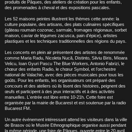
produits de Pâques, des ateliers de création pour les enfants,
des promenades à cheval et des expositions pascales.
Les 52 maisons peintes illustrent les thèmes cette année: la
culture populaire, des artisans, des plats culinaires spécifiques
(gâteau roumain cozonac, sarmale, fromages régionaux, sorbet
maison, caviar de légumes zacusca, pain d'épice), artistes
plastiques et les techniques traditionnelles des régions du pays.
Les concerts en plein air présentent des artistes de renommée
comme Maria Radu, Nicoleta Nucă, Distinto, Silviu Biris, Mioara
Velicu, Ioan Gyuri Pascu The Blue Workers, Antonio Fabrizi, le
chœur des enfants Radio, le chœur Symbol, et l’orchestre
national de Valachie, avec des pièces musicales pour tous les
goûts. Pour les enfants, les organisateurs ont préparé des
concours et des ateliers où ils lisent des histoires, peignent des
œufs et participent à des jeux interactifs et à des activités
manuelles. L'entrée est libre entre 10-21h. Cette foire est
organisée par la mairie de Bucarest et est soutenue par la radio
Bucarest FM.
Un autre événement intéressant attend les visiteurs dans la ville
de Brasov où le Musée Ethnographique organise aussi pendant
la même période, une foire de Pâques, ouverte entre le 20 avril