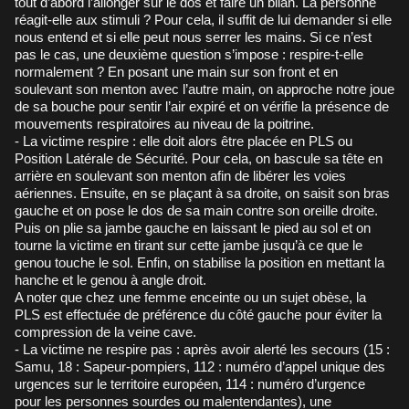
tout d’abord l’allonger sur le dos et faire un bilan. La personne
réagit-elle aux stimuli ? Pour cela, il suffit de lui demander si elle
nous entend et si elle peut nous serrer les mains. Si ce n’est
pas le cas, une deuxième question s’impose : respire-t-elle
normalement ? En posant une main sur son front et en
soulevant son menton avec l’autre main, on approche notre joue
de sa bouche pour sentir l’air expiré et on vérifie la présence de
mouvements respiratoires au niveau de la poitrine.
- La victime respire : elle doit alors être placée en PLS ou
Position Latérale de Sécurité. Pour cela, on bascule sa tête en
arrière en soulevant son menton afin de libérer les voies
aériennes. Ensuite, en se plaçant à sa droite, on saisit son bras
gauche et on pose le dos de sa main contre son oreille droite.
Puis on plie sa jambe gauche en laissant le pied au sol et on
tourne la victime en tirant sur cette jambe jusqu’à ce que le
genou touche le sol. Enfin, on stabilise la position en mettant la
hanche et le genou à angle droit.
A noter que chez une femme enceinte ou un sujet obèse, la
PLS est effectuée de préférence du côté gauche pour éviter la
compression de la veine cave.
- La victime ne respire pas : après avoir alerté les secours (15 :
Samu, 18 : Sapeur-pompiers, 112 : numéro d’appel unique des
urgences sur le territoire européen, 114 : numéro d’urgence
pour les personnes sourdes ou malentendantes), une