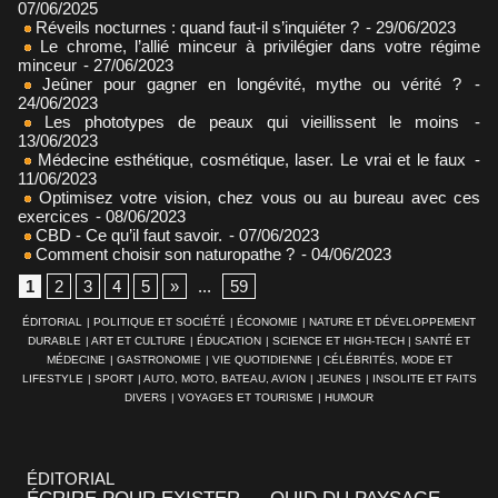
07/06/2025
Réveils nocturnes : quand faut-il s’inquiéter ?
- 29/06/2023
Le chrome, l’allié minceur à privilégier dans votre régime
minceur
- 27/06/2023
Jeûner pour gagner en longévité, mythe ou vérité ?
-
24/06/2023
Les phototypes de peaux qui vieillissent le moins
-
13/06/2023
Médecine esthétique, cosmétique, laser. Le vrai et le faux
-
11/06/2023
Optimisez votre vision, chez vous ou au bureau avec ces
exercices
- 08/06/2023
CBD - Ce qu’il faut savoir.
- 07/06/2023
Comment choisir son naturopathe ?
- 04/06/2023
1
2
3
4
5
»
...
59
ÉDITORIAL
|
POLITIQUE ET SOCIÉTÉ
|
ÉCONOMIE
|
NATURE ET DÉVELOPPEMENT
DURABLE
|
ART ET CULTURE
|
ÉDUCATION
|
SCIENCE ET HIGH-TECH
|
SANTÉ ET
MÉDECINE
|
GASTRONOMIE
|
VIE QUOTIDIENNE
|
CÉLÉBRITÉS, MODE ET
LIFESTYLE
|
SPORT
|
AUTO, MOTO, BATEAU, AVION
|
JEUNES
|
INSOLITE ET FAITS
DIVERS
|
VOYAGES ET TOURISME
|
HUMOUR
ÉDITORIAL