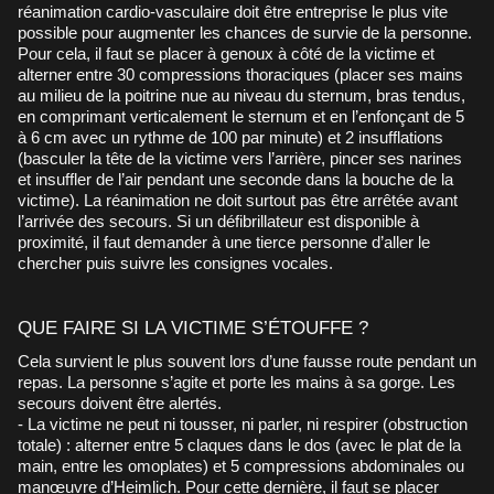
réanimation cardio-vasculaire doit être entreprise le plus vite
possible pour augmenter les chances de survie de la personne.
Pour cela, il faut se placer à genoux à côté de la victime et
alterner entre 30 compressions thoraciques (placer ses mains
au milieu de la poitrine nue au niveau du sternum, bras tendus,
en comprimant verticalement le sternum et en l’enfonçant de 5
à 6 cm avec un rythme de 100 par minute) et 2 insufflations
(basculer la tête de la victime vers l’arrière, pincer ses narines
et insuffler de l’air pendant une seconde dans la bouche de la
victime). La réanimation ne doit surtout pas être arrêtée avant
l’arrivée des secours. Si un défibrillateur est disponible à
proximité, il faut demander à une tierce personne d’aller le
chercher puis suivre les consignes vocales.
QUE FAIRE SI LA VICTIME S’ÉTOUFFE ?
Cela survient le plus souvent lors d’une fausse route pendant un
repas. La personne s’agite et porte les mains à sa gorge. Les
secours doivent être alertés.
- La victime ne peut ni tousser, ni parler, ni respirer (obstruction
totale) : alterner entre 5 claques dans le dos (avec le plat de la
main, entre les omoplates) et 5 compressions abdominales ou
manœuvre d’Heimlich. Pour cette dernière, il faut se placer