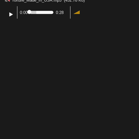
Torture_Made_In_USA.mp3
(452.78 Ko)
0:00
0:28