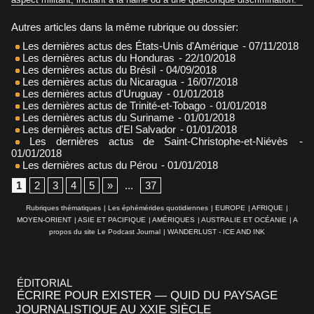
Autres articles dans la même rubrique ou dossier:
Les dernières actus des États-Unis d'Amérique
- 07/11/2018
Les dernières actus du Honduras
- 22/10/2018
Les dernières actus du Brésil
- 04/09/2018
Les dernières actus du Nicaragua
- 16/07/2018
Les dernières actus d'Uruguay
- 01/01/2018
Les dernières actus de Trinité-et-Tobago
- 01/01/2018
Les dernières actus du Suriname
- 01/01/2018
Les dernières actus d'El Salvador
- 01/01/2018
Les dernières actus de Saint-Christophe-et-Niévès
-
01/01/2018
Les dernières actus du Pérou
- 01/01/2018
1
2
3
4
5
»
...
37
Rubriques thématiques
|
Les éphémérides quotidiennes
|
EUROPE
|
AFRIQUE
|
MOYEN-ORIENT
|
ASIE ET PACIFIQUE
|
AMÉRIQUES
|
AUSTRALIE ET OCÉANIE
|
A
propos du site Le Podcast Journal
|
WANDERLUST - ICE AND INK
ÉDITORIAL
ÉCRIRE POUR EXISTER — QUID DU PAYSAGE
JOURNALISTIQUE AU XXIE SIÈCLE