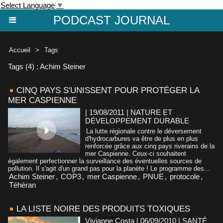
Select Language
▼
PODCAST JOURNAL
Accueil
>
Tags
Tags (4) : Achim Steiner
CINQ PAYS S'UNISSENT POUR PROTÉGER LA
MER CASPIENNE
| 19/08/2011
|
NATURE ET
DÉVELOPPEMENT DURABLE
La lutte régionale contre le déversement
d'hydrocarbures va être de plus en plus
renforcée grâce aux cinq pays riverains de la
mer Caspienne. Ceux-ci souhaitent
également perfectionner la surveillance des éventuelles sources de
pollution. Il s'agit d'un grand pas pour la planète ! Le programme des...
Achim Steiner
,
COP3
,
mer Caspienne
,
PNUE
,
protocole
,
Téhéran
LA LISTE NOIRE DES PRODUITS TOXIQUES
Vivianne Costa | 06/09/2010
|
SANTÉ