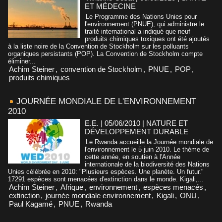
ET MÉDECINE
Le Programme des Nations Unies pour
l'environnement (PNUE), qui administre le
traité international a indiqué que neuf
produits chimiques toxiques ont été ajoutés
à la liste noire de la Convention de Stockholm sur les polluants
organiques persistants (POP). La Convention de Stockholm compte
éliminer...
Achim Steiner
,
convention de Stockholm
,
PNUE
,
POP
,
produits chimiques
JOURNÉE MONDIALE DE L'ENVIRONNEMENT
2010
E.E. | 05/06/2010
|
NATURE ET
DÉVELOPPEMENT DURABLE
Le Rwanda accueille la Journée mondiale de
l'environnement le 5 juin 2010. Le thème de
cette année, en soutien à l'Année
internationale de la biodiversité des Nations
Unies célébrée en 2010: "Plusieurs espèces. Une planète. Un futur."
17291 espèces sont menacées d'extinction dans le monde. Kigali,...
Achim Steiner
,
Afrique
,
environnement
,
espèces menacés
,
extinction
,
journée mondiale environnement
,
Kigali
,
ONU
,
Paul Kagamé
,
PNUE
,
Rwanda