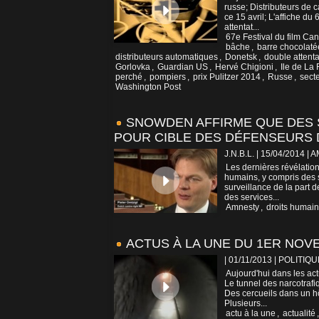
russe; Distributeurs de c
ce 15 avril; L'affiche d
attentat...
67e Festival du film Ca
bâche
,
barre chocolaté
distributeurs automatiques
,
Donetsk
,
double attenta
Gorlovka
,
Guardian US
,
Hervé Chigioni
,
Ile de La
perché
,
pompiers
,
prix Pulitzer 2014
,
Russe
,
secte
Washington Post
SNOWDEN AFFIRME QUE DES 
POUR CIBLE DES DÉFENSEURS 
J.N.B.L. | 15/04/2014
|
A
Les dernières révélati
humains, y compris des s
surveillance de la part 
des services...
Amnesty
,
droits humai
ACTUS À LA UNE DU 1ER NOV
| 01/11/2013
|
POLITIQU
Aujourd'hui dans les ac
Le tunnel des narcotrafi
Des cercueils dans un h
Plusieurs...
actu à la une
,
actualité