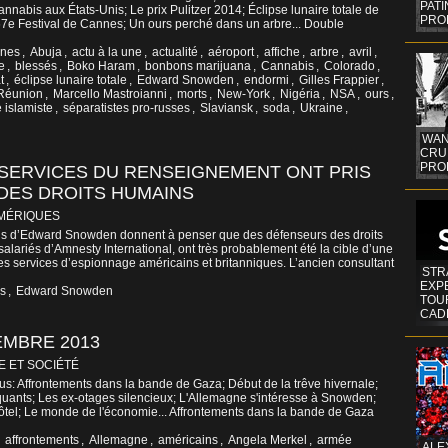
PAT
annabis aux États-Unis; Le prix Pulitzer 2014; Éclipse lunaire totale de
PRO
u 67e Festival de Cannes; Un ours perché dans un arbre... Double
nnes
,
Abuja
,
actu à la une
,
actualité
,
aéroport
,
affiche
,
arbre
,
avril
,
e
,
blessés
,
Boko Haram
,
bonbons marijuana
,
Cannabis
,
Colorado
,
t
,
éclipse lunaire totale
,
Edward Snowden
,
endormi
,
Gilles Frappier
,
 Réunion
,
Marcello Mastroianni
,
morts
,
New-York
,
Nigéria
,
NSA
,
ours
,
 islamiste
,
séparatistes pro-russes
,
Slaviansk
,
soda
,
Ukraine
,
WAN
CRUI
PROF
SERVICES DU RENSEIGNEMENT ONT PRIS
DES DROITS HUMAINS
MÉRIQUES
ons d’Edward Snowden donnent à penser que des défenseurs des droits
alariés d’Amnesty International, ont très probablement été la cible d’une
des services d’espionnage américains et britanniques. L’ancien consultant
STR
EXP
ns
,
Edward Snowden
TOUR
CAD
EMBRE 2013
E ET SOCIÉTÉ
tus: Affrontements dans la bande de Gaza; Début de la trêve hivernale;
quants; Les ex-otages silencieux; L'Allemagne s'intéresse à Snowden;
ôtel; Le monde de l'économie... Affrontements dans la bande de Gaza
,
affrontements
,
Allemagne
,
américains
,
Angela Merkel
,
armée
ALE