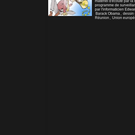
matériel d'écoute par la
programme de surveillan
par l'informaticien Edwa
Barack Obama
,
dessin
Réunion
,
Union europ