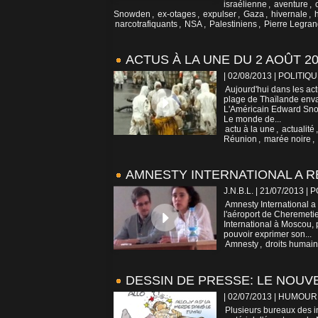
israélienne
,
aventure
,
Snowden
,
ex-otages
,
expulser
,
Gaza
,
hivernale
,
narcotrafiquants
,
NSA
,
Palestiniens
,
Pierre Legra
ACTUS À LA UNE DU 2 AOÛT 2
| 02/08/2013
|
POLITIQU
Aujourd'hui dans les act
plage de Thaïlande enva
L'Américain Edward Snow
Le monde de...
actu à la une
,
actualité
Réunion
,
marée noire
,
AMNESTY INTERNATIONAL A
J.N.B.L. | 21/07/2013
|
P
Amnesty International a 
l'aéroport de Cheremetie
International à Moscou, p
pouvoir exprimer son...
Amnesty
,
droits humai
DESSIN DE PRESSE: LE NOUV
| 02/07/2013
|
HUMOUR
Plusieurs bureaux des i