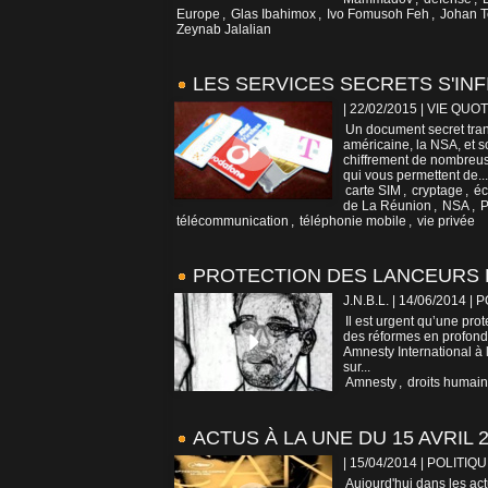
Europe
,
Glas Ibahimox
,
Ivo Fomusoh Feh
,
Johan T
Zeynab Jalalian
LES SERVICES SECRETS S'INF
| 22/02/2015
|
VIE QUOT
Un document secret tra
américaine, la NSA, et s
chiffrement de nombreus
qui vous permettent de...
carte SIM
,
cryptage
,
éc
de La Réunion
,
NSA
,
P
télécommunication
,
téléphonie mobile
,
vie privée
PROTECTION DES LANCEURS D
J.N.B.L. | 14/06/2014
|
P
Il est urgent qu’une prot
des réformes en profondeu
Amnesty International à
sur...
Amnesty
,
droits humai
ACTUS À LA UNE DU 15 AVRIL 
| 15/04/2014
|
POLITIQU
Aujourd'hui dans les act