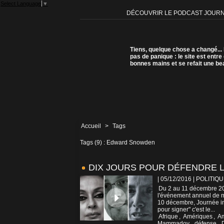
Select Language
▼
DÉCOUVRIR LE PODCAST JOUR
Tiens, quelque chose a changé...
pas de panique : le site est entre
bonnes mains et se refait une be
Accueil
>
Tags
Tags (9) : Edward Snowden
DIX JOURS POUR DÉFENDRE L
| 05/12/2016
|
POLITIQU
Du 2 au 11 décembre 201
l'événement annuel de mo
10 décembre, Journée int
pour signer" c'est le...
Afrique
,
Amériques
,
Am
Mammadov
,
défense
,