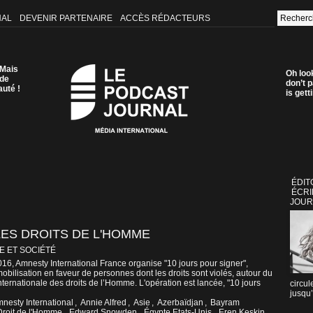
NAL
DEVENIR PARTENAIRE
ACCÈS RÉDACTEURS
 Mais
Oh loo
 de
don’t p
auté !
is get
ÉDIT
ÉCRI
JOUR
ES DROITS DE L'HOMME
E ET SOCIÉTÉ
6, Amnesty International France organise "10 jours pour signer",
bilisation en faveur de personnes dont les droits sont violés, autour du
ernationale des droits de l’Homme. L'opération est lancée, "10 jours
circul
jusqu’
nesty International
,
Annie Alfred
,
Asie
,
Azerbaïdjan
,
Bayram
Droit de l'Homme
,
Edward Snowden
,
Égypte Etats-Unis
,
Eren Keskin
,