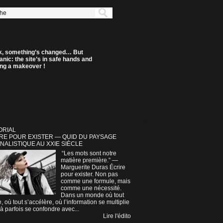
k, something’s changed… But
anic: the site’s in safe hands and
ting a makeover !
ORIAL
RE POUR EXISTER — QUID DU PAYSAGE
NALISTIQUE AU XXIE SIÈCLE
“Les mots sont notre
matière première.” —
Marguerite Duras Écrire
pour exister. Non pas
comme une formule, mais
comme une nécessité.
Dans un monde où tout
e, où tout s’accélère, où l’information se multiplie
à parfois se confondre avec...
Lire l'édito