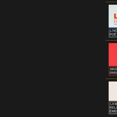
L'H
POÉT
MAS
PARI
LA 
REL
ÉMER