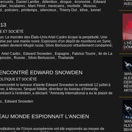
cercueils
,
Daniel Larribe
,
détention
,
drogue
,
économie
,
Edward
AVE
hôtel
,
locataires
,
Marc Féret
,
mexicains
,
morbide
,
Moscou
,
nd
,
policiers
,
printemps
,
silencieux
,
Thierry Dol
,
trêve
,
tunnel
013
E ET SOCIÉTÉ
us: Le monstre des États-Unis Ariel Castro écope la perpétuité; Une
hie par une marée noire; Explosion d'un dépôt de munitions en Syrie;
L'H
den devient réfugié russe; Silvio Berlusconi virtuellement condamné;
DÔM
,
Ariel Castro
,
Edward Snowden
,
Espagne
,
Fabrice Tourre
,
Ile de La
procès
,
Russie
,
Silvio Berlusconi
,
Thailande
 RENCONTRÉ EDWARD SNOWDEN
WAN
ALE
OLITIQUE ET SOCIÉTÉ
DERR
rencontré le lanceur d'alerte Edward Snowden le vendredi 12 juillet à
RÉV
vo, à Moscou. Sergueï Nikitin, directeur du bureau d'Amnesty
ART
résent à l'entretien, a déclaré: "Amnesty International a eu le plaisir de
ns
,
Edward Snowden
EAU MONDE ESPIONNAIT L'ANCIEN
WAN
ALE
nstitutions de l'Union européenne ont été espionnés au moyen de
BEHI