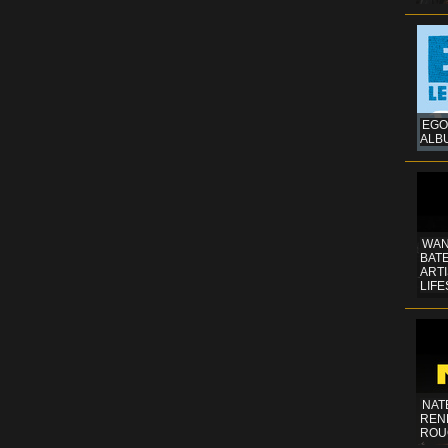
EGO
ALB
WAN
BATE
ART
LIFE
NAT
REN
ROU