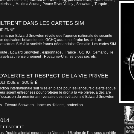
eterissa
,
Maxima Acuna
,
Peace River Valley
,
Shawkan
,
Turquie
,
ILTRENT DANS LES CARTES SIM
IDIENNE
nsmis par Edward Snowden révèle que l'agence nationale de sécurité
on équivalent britannique le GCHQ auraient dérobé les clefs de
es cartes SIM à la société franco-néerlandaise Gemalto. Les cartes SIM
oute
,
Edward Snowden
,
espionnage
,
France
,
GCHQ
,
Gemalto
,
Ile
ays-Bas
,
renseignement
,
Royaume-Uni
,
services secrets
,
'ALERTE ET RESPECT DE LA VIE PRIVÉE
OLITIQUE ET SOCIÉTÉ
ection internationale soit mise en place pour les lanceurs d’alerte et que
r soient entreprises pour protéger le droit à la vie privée, a déclaré
 l’occasion du premier anniversaire des révélations d’Edward Snowden
ns
,
Edward Snowden
,
lanceurs d'alerte
,
protection
2014
E ET SOCIÉTÉ
WAN
BATE
us: Double attentat meurtrier au Nigeria; L'Ukraine de l'est sous contrôle