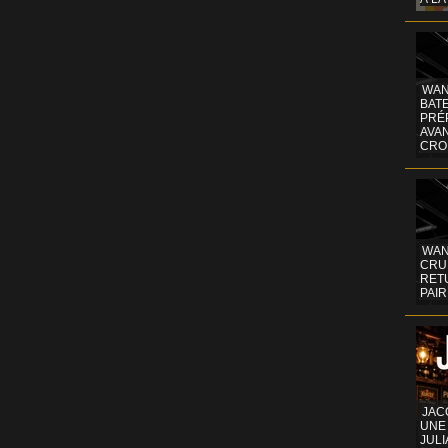
WAN
BATE
PRÉ
AVA
CRO
WAN
CRUI
RETU
PAIR
JAC
UNE
JULI