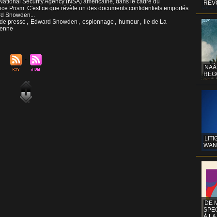
 National Security Agency (NSA) américaine, dans le cadre du
REV
ce Prism. C'est ce que révèle un des documents confidentiels emportés
rd Snowden...
 de presse
,
Edward Snowden
,
espionnage
,
humour
,
Ile de La
éenne
NAÂ
REG
LITI
WAN
DE 
SPE
À LA