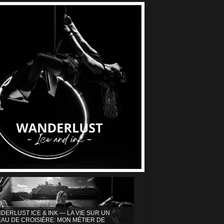
DERLUST ICE & INK — LA VIE SUR UN
AU DE CROISIÈRE: MON MÉTIER DE