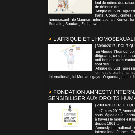
tout de même des raiso
de défense des...
Afrique du Sud
,
agress
trans
,
Congo
,
crimes
,
homosexuel
,
île Maurice
,
international
,
Kenya
,
lo
Somalie
,
Soudan
,
Zimbabwe
L'AFRIQUE ET L'HOMOSEXUALIT
| 30/06/2017
|
POLITIQU
En Afrique, l’homophobie
dirigeants, ce sujet est 
anti-homosexuels confort
sont des...
Afrique du Sud
,
agress
crimes
,
droits humains
international
,
loi Mort aux gays
,
Ouganda
,
peine d
FONDATION AMNESTY INTERN
SENSIBILISER AUX DROITS HUM
| 20/03/2017
|
POLITIQU
Le 7 mars 2017, Amnesty
sous l'égide de la Fonda
à travers le monde est u
depuis 1961....
Amnesty International
,
International France
,
Fo