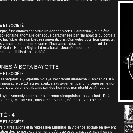
E ET SOCIÉTÉ
ique, être albinos constitue un danger mortel. L'albinisme, loin d'être
est - soit une anomalie génétique caractérisée par l'incapacité du corps à
, fait l'objet de nombreuses superstitions. Convoités pour leur capacité...
ty International
,
crime contre l’humanité
,
discrimination
,
droit de
f Keïta
,
Human Rights international
,
Journée Internationale de
isme
,
sensibilisation
,
société
UNES À BOFA BAYOTTE
E ET SOCIÉTÉ
ur sénégalais Aly Ngouille Ndiaye s’est rendu dimanche 7 janvier 2018 à
’un massacre de 13 jeunes abattus sauvagement par un groupe armé non
aient été surpris et abattus par des hommes non identifiés. Arrivée à
diaye
,
Amnesty International
,
armée sénégalaise
,
assassinat
,
Bofa
jeunes
,
Macky Sall
,
massacre
,
MFDC
,
Sénégal
,
Ziguinchor
É - 4
E ET SOCIÉTÉ
WAN
 d'arrestations et la répression juridique, la violence sociale en devient
BATE
uation des homosexuels en terre d'Afrique est dramatique mais il existe