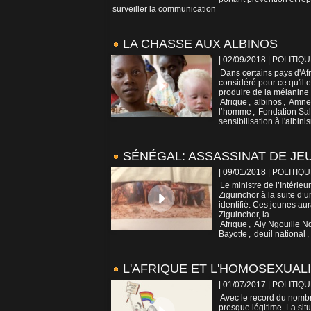
surveiller la communication
LA CHASSE AUX ALBINOS
| 02/09/2018
|
POLITIQU
Dans certains pays d'Afr
considéré pour ce qu'il 
produire de la mélanine -
Afrique
,
albinos
,
Amnes
l’homme
,
Fondation Sali
sensibilisation à l'albin
SÉNÉGAL: ASSASSINAT DE JE
| 09/01/2018
|
POLITIQU
Le ministre de l’Intérie
Ziguinchor à la suite d
identifié. Ces jeunes aur
Ziguinchor, la...
Afrique
,
Aly Ngouille N
Bayotte
,
deuil national
,
L'AFRIQUE ET L'HOMOSEXUALIT
| 01/07/2017
|
POLITIQU
Avec le record du nombre
presque légitime. La sit