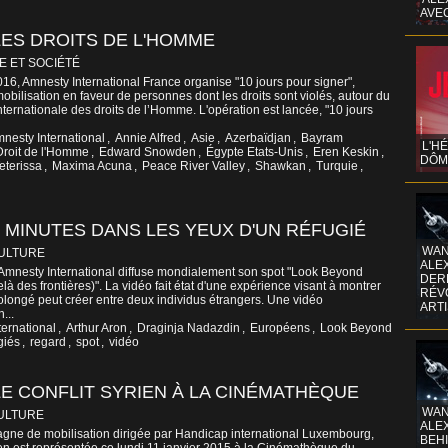
AVE
ES DROITS DE L'HOMME
E ET SOCIÉTÉ
6, Amnesty International France organise "10 jours pour signer",
bilisation en faveur de personnes dont les droits sont violés, autour du
ernationale des droits de l’Homme. L'opération est lancée, "10 jours
nesty International
,
Annie Alfred
,
Asie
,
Azerbaïdjan
,
Bayram
L'H
Droit de l'Homme
,
Edward Snowden
,
Égypte Etats-Unis
,
Eren Keskin
,
DÔM
eterissa
,
Maxima Acuna
,
Peace River Valley
,
Shawkan
,
Turquie
,
E MINUTES DANS LES YEUX D'UN RÉFUGIÉ
WAN
CULTURE
ALE
Amnesty International diffuse mondialement son spot "Look Beyond
DERR
à des frontières)". La vidéo fait état d'une expérience visant à montrer
RÉV
prolongé peut créer entre deux individus étrangers. Une vidéo
ART
...
ernational
,
Arthur Aron
,
Draginja Nadazdin
,
Européens
,
Look Beyond
giés
,
regard
,
spot
,
vidéo
E CONFLIT SYRIEN À LA CINÉMATHÈQUE
WAN
CULTURE
ALE
agne de mobilisation dirigée par Handicap international Luxembourg,
BEHI