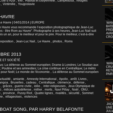
Côte d’Azur
,
exil
,
Habitat et citoyenneté
,
Lampedusa
,
réfugiés
s
,
Vintimille
,
Yougoslavie
 HAVRE
Le Havre | 04/01/2014
|
EUROPE
WAN
BATE
Le Havre vous recommande l’exposition photographique de Jean-Luc
PRÉ
ces - être Rom au Havre". Photographe à ses heures, Jean-Luc Nail suit
AVA
un an, pour le meilleur et pour le pire. Pour le meilleur, c’est-à-dire
CRO
exposition
,
Jean-Luc Nail
,
Le Havre
,
photos
,
Roms
MBRE 2013
E ET SOCIÉTÉ
WAN
ctus: La défense au Sommet européen; Drame à Londres; Le Soudan aux
CRUI
le; Poutine et ses amnesties; La crise continue en Centrafique; Le métro
RETU
es pour Noël; Le monde de l'économie... La défense au Sommet européen
PAIR
actualité
,
amiante
,
Amnesty International
,
Apollo
,
arrêt. Livres
,
angoa
,
Bruxelles
,
cadeau
,
Centrafique
,
clémence
,
défense
,
s
,
grâces
,
guerre civile
,
idée.
,
inter-religieuses
,
Jeux Olympique de
i
,
milices autodéfense
,
millier
,
morts
,
Navi Pillay
,
Noël
,
ONU
,
e
,
province
,
Pussy Riot
,
Quatre lignes
,
rivalités
,
sécurité
,
Sommet
re
,
villageoises
,
violences
JAC
UNE
 BOAT SONG, PAR HARRY BELAFONTE
JULI