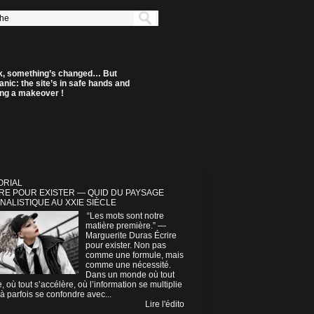
k, something’s changed… But
anic: the site’s in safe hands and
ting a makeover !
ORIAL
RE POUR EXISTER — QUID DU PAYSAGE
NALISTIQUE AU XXIE SIÈCLE
“Les mots sont notre
matière première.” —
Marguerite Duras Écrire
pour exister. Non pas
comme une formule, mais
comme une nécessité.
Dans un monde où tout
e, où tout s’accélère, où l’information se multiplie
à parfois se confondre avec...
Lire l'édito