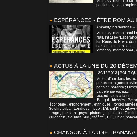
Amnesty International
,
politiques
,
sans-papier
ESPÉRANCES - ÊTRE ROM AU
Amnesty International - 
Amnesty International 
Nail, intitulée "Espéran
les Roms du Havre depuis 
dans les moments de...
Amnesty International
,
ACTUS À LA UNE DU 20 DÉCE
| 20/12/2013
|
POLITIQU
Aujourd'hui dans les a
portes de la guerre civi
parisien paralysé; Livr
La défense est au...
accord
,
actu à la une
,
Bangui
,
blessés
,
Boss
économie
,
effondrement
,
ethniques
,
forces armée
Sotchi
,
Juba
,
Londres
,
métro
,
Mikhaïl Khodorkovsk
orage
,
parisien
,
pays
,
plafond
,
politiques
,
Poutin
européen
,
Soudan-Sud
,
théâtre
,
UE
,
union bancai
CHANSON À LA UNE - BANANA