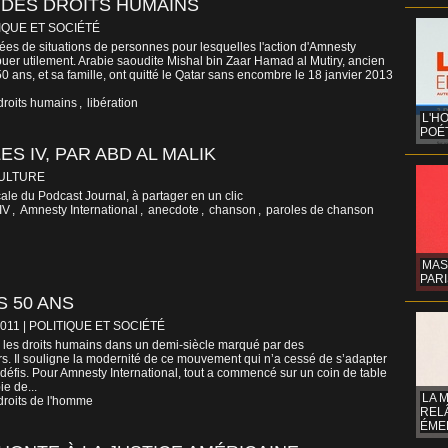
 DES DROITS HUMAINS
IQUE ET SOCIÉTÉ
ées de situations de personnes pour lesquelles l'action d'Amnesty
ibuer utilement. Arabie saoudite Mishal bin Zaar Hamad al Mutiry, ancien
 ans, et sa famille, ont quitté le Qatar sans encombre le 18 janvier 2013
droits humains
,
libération
L'H
POÉT
S IV, PAR ABD AL MALIK
CULTURE
ale du Podcast Journal, à partager en un clic
IV
,
Amnesty International
,
anecdote
,
chanson
,
paroles de chanson
MAS
PARI
S 50 ANS
2011
|
POLITIQUE ET SOCIÉTÉ
 les droits humains dans un demi-siècle marqué par des
. Il souligne la modernité de ce mouvement qui n’a cessé de s’adapter
éfis. Pour Amnesty International, tout a commencé sur un coin de table
ie de...
LA 
droits de l'homme
REL
ÉMER