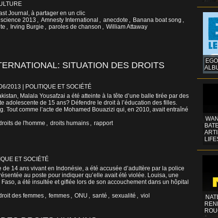
CULTURE
st Journal, à partager en un clic
science 2013
,
Amnesty International
,
anecdote
,
Banana boat song
,
te
,
Irving Burgie
,
paroles de chanson
,
William Attaway
EGO
TERNATIONAL: SITUATION DES DROITS
ALB
/06/2013
|
POLITIQUE ET SOCIÉTÉ
istan, Malala Yousafzai a été atteinte à la tête d’une balle tirée par des
te adolescente de 15 ans? Défendre le droit à l’éducation des filles.
g. Tout comme l’acte de Mohamed Bouazizi qui, en 2010, avait entraîné
WAN
droits de l'homme
,
droits humains
,
rapport
BATE
ART
LIFE
IQUE ET SOCIÉTÉ
 de 14 ans vivant en Indonésie, a été accusée d’adultère par la police
présentée au poste pour indiquer qu’elle avait été violée. Louisa, une
Faso, a été insultée et giflée lors de son accouchement dans un hôpital
droit des femmes
,
femmes
,
ONU
,
santé
,
sexualité
,
viol
NAT
REN
ROU