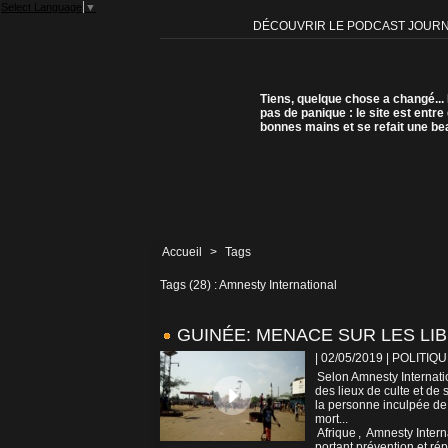
Select Language
▼
DÉCOUVRIR LE PODCAST JOUR
Tiens, quelque chose a changé...
pas de panique : le site est entre
bonnes mains et se refait une be
Accueil
>
Tags
Tags (28) : Amnesty International
GUINÉE: MENACE SUR LES LI
| 02/05/2019
|
POLITIQU
Selon Amnesty Internatio
des lieux de culte et de 
la personne inculpée de 
mort...
Afrique
,
Amnesty Intern
portant prévention et ré