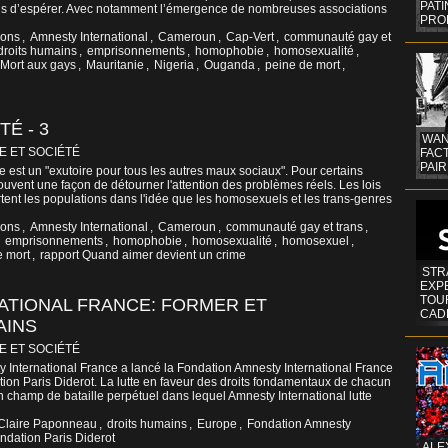
PAT
ns d’espérer. Avec notamment l’émergence de nombreuses associations
PRO
ions
,
Amnesty International
,
Cameroun
,
Cap-Vert
,
communauté gay et
droits humains
,
emprisonnements
,
homophobie
,
homosexualité
,
i Mort aux gays
,
Mauritanie
,
Nigeria
,
Ouganda
,
peine de mort
,
É - 3
WAN
E ET SOCIÉTÉ
FAC
PAIR
 est un "exutoire pour tous les autres maux sociaux". Pour certains
souvent une façon de détourner l'attention des problèmes réels. Les lois
ent les populations dans l'idée que les homosexuels et les trans-genres
ions
,
Amnesty International
,
Cameroun
,
communauté gay et trans
,
,
emprisonnements
,
homophobie
,
homosexualité
,
homosexuel
,
e mort
,
rapport Quand aimer devient un crime
STR
EXP
TOUR
ATIONAL FRANCE: FORMER ET
CAD
AINS
E ET SOCIÉTÉ
 International France a lancé la Fondation Amnesty International France
tion Paris Diderot. La lutte en faveur des droits fondamentaux de chacun
n champ de bataille perpétuel dans lequel Amnesty International lutte
Claire Paponneau
,
droits humains
,
Europe
,
Fondation Amnesty
ndation Paris Diderot
ALE