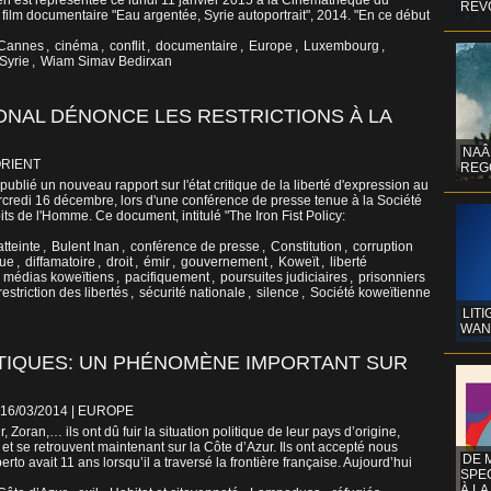
yrien est représentée ce lundi 11 janvier 2015 à la Cinémathèque du
REV
film documentaire "Eau argentée, Syrie autoportrait", 2014. "En ce début
Cannes
,
cinéma
,
conflit
,
documentaire
,
Europe
,
Luxembourg
,
Syrie
,
Wiam Simav Bedirxan
ONAL DÉNONCE LES RESTRICTIONS À LA
NAÂ
RIENT
REG
publié un nouveau rapport sur l'état critique de la liberté d'expression au
rcredi 16 décembre, lors d'une conférence de presse tenue à la Société
its de l'Homme. Ce document, intitulé "The Iron Fist Policy:
atteinte
,
Bulent Inan
,
conférence de presse
,
Constitution
,
corruption
que
,
diffamatoire
,
droit
,
émir
,
gouvernement
,
Koweït
,
liberté
,
médias koweïtiens
,
pacifiquement
,
poursuites judiciaires
,
prisonniers
restriction des libertés
,
sécurité nationale
,
silence
,
Société koweïtienne
LITI
WAN
ITIQUES: UN PHÉNOMÈNE IMPORTANT SUR
 16/03/2014
|
EUROPE
 Zoran,… ils ont dû fuir la situation politique de leur pays d’origine,
l et se retrouvent maintenant sur la Côte d’Azur. Ils ont accepté nous
DE 
berto avait 11 ans lorsqu’il a traversé la frontière française. Aujourd’hui
SPE
À LA