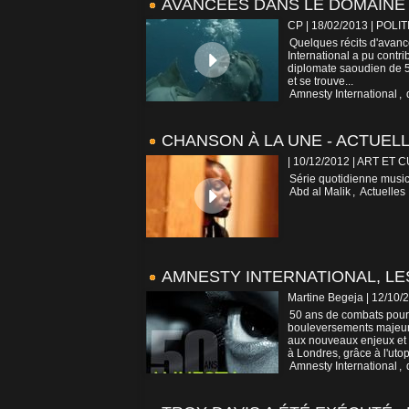
AVANCÉES DANS LE DOMAINE
CP | 18/02/2013
|
POLIT
Quelques récits d'avanc
International a pu contr
diplomate saoudien de 50
et se trouve...
Amnesty International
,
CHANSON À LA UNE - ACTUELLE
| 10/12/2012
|
ART ET 
Série quotidienne music
Abd al Malik
,
Actuelles 
AMNESTY INTERNATIONAL, LE
Martine Begeja | 12/10/
50 ans de combats pour
bouleversements majeurs
aux nouveaux enjeux et d
à Londres, grâce à l'utop
Amnesty International
,