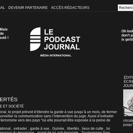
NAL
DEVENIR PARTENAIRE
ACCÈS RÉDACTEURS
 Mais
Oh loo
 de
don’t p
auté !
is get
ÉDIT
ÉCRI
JOUR
BERTÉS
E ET SOCIÉTÉ
nal, le projet prévoit d’étendre la garde à vue jusqu’à un mois, de fermer
surveiller la communication sans l’intervention du juge. Aussi d’extrader
terrorisme vers des pays "où elle pourrait être exposée à la peine de
circul
jusqu’
ational
,
extrader
,
garde à vue
,
Guinée
,
libertés
,
lieux de culte
,
loi
pression du terrorisme
,
projet de loi anti-terroriste
,
Souleymane Sow
,