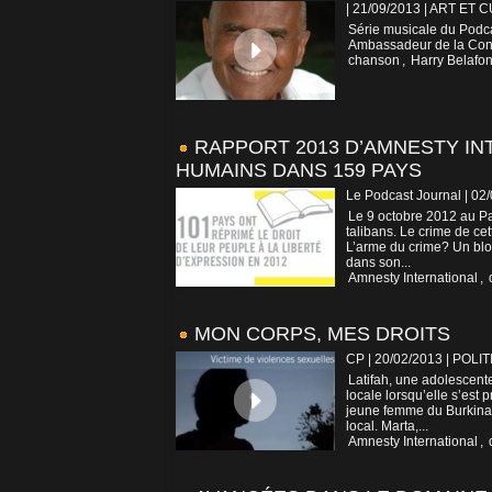
| 21/09/2013
|
ART ET 
Série musicale du Podca
Ambassadeur de la Con
chanson
,
Harry Belafon
RAPPORT 2013 D’AMNESTY IN
HUMAINS DANS 159 PAYS
Le Podcast Journal | 02
Le 9 octobre 2012 au Pak
talibans. Le crime de cet
L’arme du crime? Un blo
dans son...
Amnesty International
,
MON CORPS, MES DROITS
CP | 20/02/2013
|
POLIT
Latifah, une adolescente
locale lorsqu’elle s’est 
jeune femme du Burkina 
local. Marta,...
Amnesty International
,