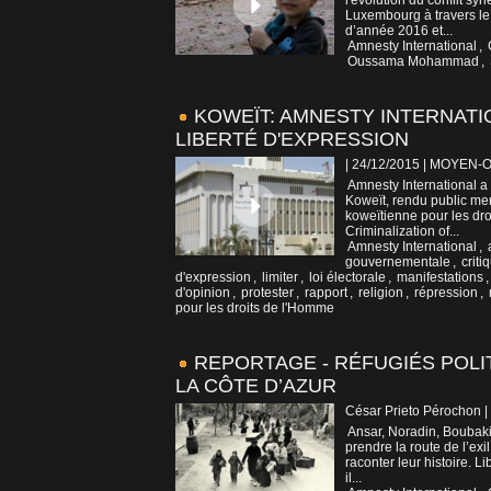
l'évolution du conflit s
Luxembourg à travers le 
d’année 2016 et...
Amnesty International
,
Oussama Mohammad
,
KOWEÏT: AMNESTY INTERNATI
LIBERTÉ D'EXPRESSION
| 24/12/2015
|
MOYEN-O
Amnesty International a 
Koweït, rendu public me
koweïtienne pour les dro
Criminalization of...
Amnesty International
,
gouvernementale
,
criti
d'expression
,
limiter
,
loi électorale
,
manifestations
d'opinion
,
protester
,
rapport
,
religion
,
répression
,
pour les droits de l'Homme
REPORTAGE - RÉFUGIÉS POL
LA CÔTE D’AZUR
César Prieto Pérochon |
Ansar, Noradin, Boubakir,
prendre la route de l’exi
raconter leur histoire. Li
il...