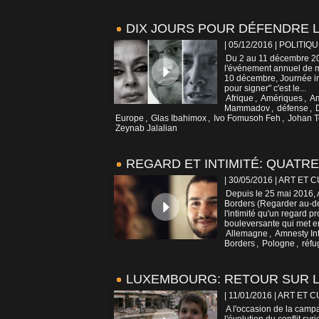
DIX JOURS POUR DÉFENDRE L
| 05/12/2016
|
POLITIQU
Du 2 au 11 décembre 201
l'événement annuel de mo
10 décembre, Journée int
pour signer" c'est le...
Afrique
,
Amériques
,
Am
Mammadov
,
défense
,
Europe
,
Glas Ibahimox
,
Ivo Fomusoh Feh
,
Johan T
Zeynab Jalalian
REGARD ET INTIMITÉ: QUATR
| 30/05/2016
|
ART ET 
Depuis le 25 mai 2016, 
Borders (Regarder au-del
l'intimité qu'un regard 
bouleversante qui met en
Allemagne
,
Amnesty Int
Borders
,
Pologne
,
réfu
LUXEMBOURG: RETOUR SUR L
| 11/01/2016
|
ART ET 
A l'occasion de la camp