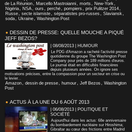
de La Réunion
,
Marcello Mastroianni
,
morts
,
New-York
,
Nigéria
,
NSA
,
ours
,
perché
,
pompiers
,
prix Pulitzer 2014
,
Russe
,
secte islamiste
,
séparatistes pro-russes
,
Slaviansk
,
soda
,
Ukraine
,
Washington Post
DESSIN DE PRESSE: QUELLE MOUCHE A PIQUÉ
JEFF BEZOS?
| 08/08/2013
|
HUMOUR
Le PDG d'Amazon a racheté l'activité presse
quotidienne du groupe The Washington Post
Company pour près de 189 millions d'euros.
Le journal était en difficultés financières
depuis plusieurs années. On ignore ses
motivations précises, entre la compassion pour un secteur en crise ou
le levier...
Amazon
,
dessin de presse
,
humour
,
Jeff Bezos
,
Washington
Post
ACTUS À LA UNE DU 6 AOÛT 2013
| 06/08/2013
|
POLITIQUE ET
SOCIÉTÉ
Aujourd'hui dans les actus: 68e anniversaire
du bombardement nucléaire sur Hiroshima;
Gibraltar au cœur des frictions entre Madrid