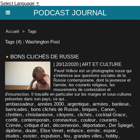
Select Language
▼
PODCAST JOURNAL
Accueil
>
Tags
Tags (4) : Washington Post
BONS CLICHÉS DE RUSSIE
| 20/12/2020
|
ART ET CULTURE
Pavel Volkov est un photographe russe qui
s'intéresse aux questions sociales de la
Russie contemporaine, dont la jeunesse et
l'armée, les courants religieux, les
mouvements de contestation et
d'insurrection. Il travaille en particulier sur les marges et sous-cultures
présentes dans son pays, ce qui...
ambassadeur
,
années 2000
,
argentique
,
armées
,
banlieue
,
barricades
,
bons clichés de Russie
,
briques
,
Canon
,
chrétien
,
christianisme
,
citoyens
,
clichés
,
cocktail Grace
,
conflit
,
contemporain
,
coronavirus
,
couleur
,
courants
,
Crimée
,
critique d'art
,
déconnexion
,
déportation
,
Der Spiegel
,
diplôme
,
doute
,
Elise Venet
,
enfance
,
ermite
,
espoir
,
études
,
exister
,
expulsion
,
feu
,
grandes villes
,
hobby
,