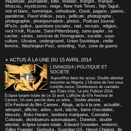
inquiétude
,
journaliste
,
lutte
,
Maidan
,
marges
,
marque
,
Moscou
,
mysticisme
,
neige
,
New York Times
,
Nijn Taguil
,
noir et blanc
,
numérique
,
orthodoxie
,
Oural
,
pagans
,
païens
,
pandémie
,
Pavel Volkov
,
pays
,
pellicule
,
photographe
,
photographie
,
photojournaliste
,
photos
,
Podcast Journal
#PoJo
,
police
,
questions sociales
,
raid
,
recrues
,
religion
,
rock'n'roll
,
Russie
,
Saint-Pétersbourg
,
sans-papier
,
se
cacher
,
séries
,
services de l'immigration
,
société
,
sous-
culture
,
Ukraine
,
underground
,
Union Soviétique
,
vieille
femme
,
Washington Post
,
wrestling
,
Yuri
,
zone de guerre
ACTUS À LA UNE DU 15 AVRIL 2014
| 15/04/2014
|
POLITIQUE ET
SOCIÉTÉ
Aujourd'hui dans les actus: Double attentat
meurtrier au Nigeria; L'Ukraine de l'est sous
contrôle russe; Distributeurs de cannabis
aux États-Unis; Le prix Pulitzer 2014;
Éclipse lunaire totale de ce 15 avril; L'affiche du 67e Festival de
Cannes; Un ours perché dans un arbre... Double attentat...
67e Festival du film Cannes
,
Abuja
,
actu à la une
,
actualité
,
aéroport
,
affiche
,
arbre
,
avril
,
bâche
,
barre chocolatée
,
blessés
,
Boko Haram
,
bonbons marijuana
,
Cannabis
,
Colorado
,
distributeurs automatiques
,
Donetsk
,
double
attentat
,
éclipse lunaire totale
,
Edward Snowden
,
endormi
,
Gilles Frappier
,
Gorlovka
,
Guardian US
,
Hervé Chigioni
,
Ile