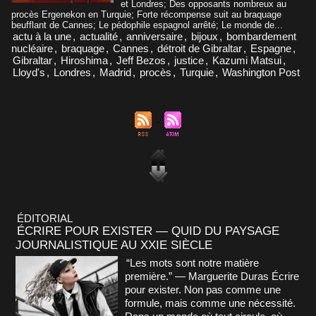
et Londres; Des opposants nombreux au
procès Ergenekon en Turquie; Forte récompense suit au braquage
beufflant de Cannes; Le pédophile espagnol arrêté; Le monde de...
actu à la une
,
actualité
,
anniversaire
,
bijoux
,
bombardement
nucléaire
,
braquage
,
Cannes
,
détroit de Gibraltar
,
Espagne
,
Gibraltar
,
Hiroshima
,
Jeff Bezos
,
justice
,
Kazumi Matsui
,
Lloyd's
,
Londres
,
Madrid
,
procès
,
Turquie
,
Washington Post
ÉDITORIAL
ÉCRIRE POUR EXISTER — QUID DU PAYSAGE
JOURNALISTIQUE AU XXIE SIÈCLE
“Les mots sont notre matière
première.” — Marguerite Duras Écrire
pour exister. Non pas comme une
formule, mais comme une nécessité.