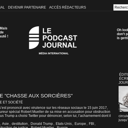
NAL
DEVENIR PARTENAIRE
ACCÈS RÉDACTEURS
 Mais
Oh loo
 de
don’t p
auté !
is get
ÉDIT
ÉCRI
JOUR
 "CHASSE AUX SORCIÈRES"
E ET SOCIÉTÉ
s’est prononcé avec virulence sur les réseaux sociaux le 15 juin 2017,
ureur spécial Robert Mueller de sa mise en accusation pour obstruction
lus Trump a choisi Twitter pour dénoncer, selon lui, l’acharnement dont il
circul
jusqu’
,
Asie
,
destitution
,
Donald Trump
,
Etats-Unis
,
Europe
,
FBI
,
truction de justice
,
Robert Mueller
,
Russie