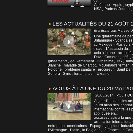
de...
Amérique
,
Apple
,
cryp
NSA
,
Podcast Journal
,
LES ACTUALITÉS DU 21 AOÛT 
Eva Esztergar, Maryse D
Une quarantaine de pers
Britannique - Scandales
au Mexique - Plusieurs 
d'eau... L'assassin du...
actu à la une
,
actualité
David Cameron
,
défit
,
glissements
,
gouvernement
,
Hiroshima
,
Irak
,
Jame
Blanche
,
maladie de Charcot
,
McDonald's fermer
,
Pologne
,
problème sanitaire
,
procureur
,
Saint Den
Sonora
,
Syrie
,
terrain
,
tuer
,
Ukraine
ACTUS À LA UNE DU 20 MAI 20
| 20/05/2014
|
POLITIQU
Aujourd'hui dans les act
Lourd bilan des inondat
international contre les 
appliquée en...
accusés
,
actu à la une
arrestation international
entreprises américaines
,
Espagne
,
espions industri
l'Allemagne
,
l'Italie
,
la Belgique
,
la France
,
le Can