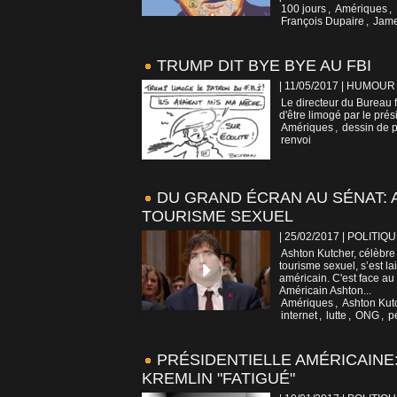
100 jours
,
Amériques
,
François Dupaire
,
Jame
TRUMP DIT BYE BYE AU FBI
| 11/05/2017
|
HUMOUR
Le directeur du Bureau f
d'être limogé par le prés
Amériques
,
dessin de 
renvoi
DU GRAND ÉCRAN AU SÉNAT:
TOURISME SEXUEL
| 25/02/2017
|
POLITIQU
Ashton Kutcher, célèbre 
tourisme sexuel, s’est l
américain. C'est face au
Américain Ashton...
Amériques
,
Ashton Kut
internet
,
lutte
,
ONG
,
p
PRÉSIDENTIELLE AMÉRICAINE
KREMLIN "FATIGUÉ"