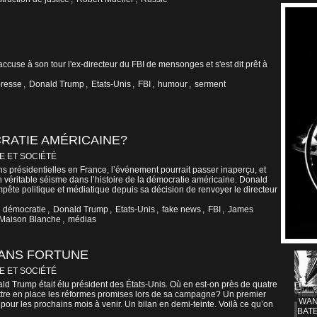
ccuse à son tour l'ex-directeur du FBI de mensonges et s'est dit prêt à
presse
,
Donald Trump
,
Etats-Unis
,
FBI
,
humour
,
serment
RATIE AMÉRICAINE?
E ET SOCIÉTÉ
ons présidentielles en France, l’événement pourrait passer inaperçu, et
un véritable séisme dans l’histoire de la démocratie américaine. Donald
mpête politique et médiatique depuis sa décision de renvoyer le directeur
,
démocratie
,
Donald Trump
,
Etats-Unis
,
fake news
,
FBI
,
James
Maison Blanche
,
médias
SANS FORTUNE
E ET SOCIÉTÉ
ld Trump était élu président des États-Unis. Où en est-on près de quatre
ettre en place les réformes promises lors de sa campagne? Un premier
WAN
 pour les prochains mois à venir. Un bilan en demi-teinte. Voilà ce qu’on
BATE