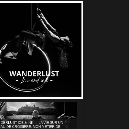
DERLUST ICE & INK — LA VIE SUR UN
AU DE CROISIÈRE: MON MÉTIER DE