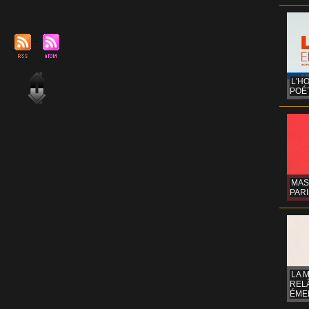
L'H
POÉT
MAS
PARI
LA 
REL
ÉMER