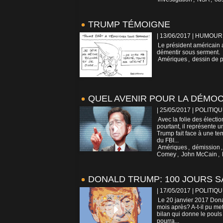
TRUMP TÉMOIGNE
| 13/06/2017
|
HUMOUR
Le président américain a
démentir sous serment.
Amériques
,
dessin de 
QUEL AVENIR POUR LA DÉMOC
| 25/05/2017
|
POLITIQU
Avec la folie des électi
pourtant, il représente 
Trump fait face à une te
du FBI...
Amériques
,
démission
Comey
,
John McCain
,
DONALD TRUMP: 100 JOURS 
| 17/05/2017
|
POLITIQU
Le 20 janvier 2017 Dona
mois après? A-t-il pu m
bilan qui donne le pouls
pourra...