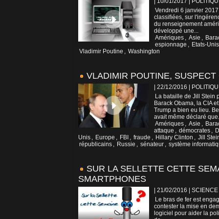
| 10/01/2017
|
POLITIQU
Vendredi 6 janvier 2017
classifiées, sur l'ingére
du renseignement américa
développé une...
Amériques
,
Asie
,
Bara
espionnage
,
Etats-Unis
Vladimir Poutine
,
Washington
VLADIMIR POUTINE, SUSPECT
| 22/12/2016
|
POLITIQU
La bataille de Jill Stei
Barack Obama, la CIA et
Trump a bien eu lieu. B
avait même déclaré que.
Amériques
,
Asie
,
Bara
attaque
,
démocrates
,
D
Unis
,
Europe
,
FBI
,
fraude
,
Hillary Clinton
,
Jill Stei
républicains
,
Russie
,
sénateur
,
système informati
SUR LA SELLETTE CETTE SEM
SMARTPHONES
| 21/02/2016
|
SCIENCE
Le bras de fer est enga
contester la mise en dem
logiciel pour aider la 