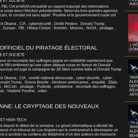
E ET SOCIÉTÉ
AVE
, FBI, CIA et NASA ont publié un rapport expurgé des informations
nce russe dans l'élection présidentielle. Selon les trois grandes agences
in, le constat est sans appel: "Poutine et le gouvernement russe ont
ck Obama
,
CIA
,
cybersécurité
,
Dmitri Peskov
,
Donald Trump
,
,
Europe
,
FBI
,
Hillary Clinton
,
Kremlin
,
Moscou
,
NASA
,
piratage
,
L'H
 OFFICIEL DU PIRATAGE ÉLECTORAL
DÔM
E ET SOCIÉTÉ
n pour un recompte des suffrages gagne en crédibilité maintenant que
 le FBI confirment qu’une cyber-attaque russe en faveur de Donald
eaucoup ont jugé la campagne de Jill Stein comme futile et Donald Trump
..
WAN
ck Obama
,
CIA
,
comité national démocrate
,
cyber sécurité
,
cyber-
ALE
onald Trump
,
Donna Brazile
,
élections américaines
,
enquête
,
Etats-
DERR
n
,
McCain
,
piratage
,
Podesta
,
présidence
,
recompte des suffrages
,
RÉV
que
,
Vladimir Poutine
,
votes
ART
AINE: LE CRYPTAGE DES NOUVEAUX
 ET HIGH-TECH
gé depuis le début de la semaine. Le géant informatique a décidé de
WAN
eure d’un tribunal de Los Angeles qui le contraindrait à développer un
ALE
police à accéder au contenu du téléphone d’un des auteurs du massacre
BEHI