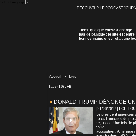
Select Language
▼
DÉCOUVRIR LE PODCAST JOUR
Tiens, quelque chose a changé...
pas de panique : le site est entre
bonnes mains et se refait une be
Accueil
>
Tags
Tags (16) : FBI
DONALD TRUMP DÉNONCE UNE
| 21/06/2017
|
POLITIQU
Le président américain 
après l’annonce du proc
de justice. Une fois de p
est la...
accusation
,
Amériques
investigation
,
NSA
,
obs