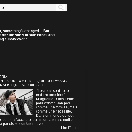
k, something’s changed… But
anic: the site’s in safe hands and
ting a makeover !
ORIAL
RE POUR EXISTER — QUID DU PAYSAGE
NALISTIQUE AU XXIE SIÈCLE
“Les mots sont notre
matière première.” —
Marguerite Duras Écrire
pour exister. Non pas
comme une formule, mais
comme une nécessité.
Dans un monde où tout
e, où tout s’accélère, où l’information se multiplie
à parfois se confondre avec...
Lire l'édito