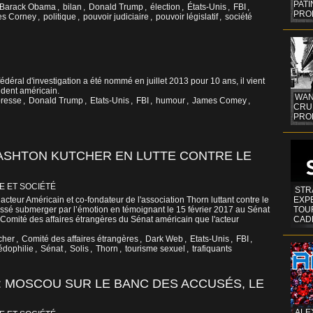
PAT
Barack Obama
,
bilan
,
Donald Trump
,
élection
,
États-Unis
,
FBI
,
PRO
s Corney
,
politique
,
pouvoir judiciaire
,
pouvoir législatif
,
société
édéral d'investigation a été nommé en juillet 2013 pour 10 ans, il vient
ident américain.
WAN
presse
,
Donald Trump
,
Etats-Unis
,
FBI
,
humour
,
James Comey
,
CRUI
PROF
 ASHTON KUTCHER EN LUTTE CONTRE LE
E ET SOCIÉTÉ
STR
acteur Américain et co-fondateur de l'association Thorn luttant contre le
EXP
aissé submerger par l’émotion en témoignant le 15 février 2017 au Sénat
TOUR
 Comité des affaires étrangères du Sénat américain que l'acteur
CAD
cher
,
Comité des affaires étrangères
,
Dark Web
,
Etats-Unis
,
FBI
,
édophilie
,
Sénat
,
Solis
,
Thorn
,
tourisme sexuel
,
trafiquants
: MOSCOU SUR LE BANC DES ACCUSÉS, LE
ALE