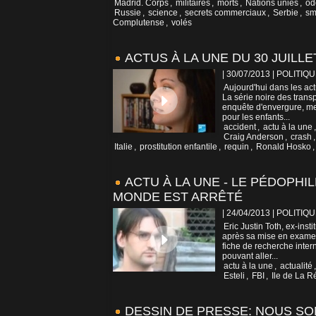
Madrid. Corps
,
militaires
,
morts
,
Nations unies
,
od
Russie
,
science
,
secrets commerciaux
,
Serbie
,
sm
Complutense
,
volés
ACTUS À LA UNE DU 30 JUILLE
| 30/07/2013
|
POLITIQU
Aujourd'hui dans les ac
La série noire des trans
enquête d'envergure, men
pour les enfants...
accident
,
actu à la une
Craig Anderson
,
crash
Italie
,
prostitution enfantile
,
requin
,
Ronald Hosko
ACTU À LA UNE - LE PÉDOPH
MONDE EST ARRÊTÉ
| 24/04/2013
|
POLITIQU
Eric Justin Toth, ex-ins
après sa mise en exame
fiche de recherche inter
pouvant aller...
actu à la une
,
actualité
Esteli
,
FBI
,
Ile de La R
DESSIN DE PRESSE: NOUS S