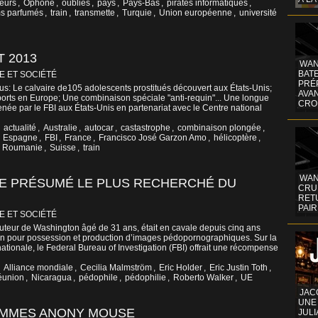
eurs
,
Ophone
,
oubliés
,
pays
,
Pays-Bas
,
pirates informatiques
,
s parfumés
,
train
,
transmette
,
Turquie
,
Union européenne
,
université
T 2013
WAN
BATE
E ET SOCIÉTÉ
PRÉ
tus: Le calvaire de105 adolescents prostitués découvert aux États-Unis;
AVA
ports en Europe; Une combinaison spéciale "anti-requin"... Une longue
CRO
ée par le FBI aux États-Unis en partenariat avec le Centre national
,
actualité
,
Australie
,
autocar
,
castastrophe
,
combinaison plongée
,
,
Espagne
,
FBI
,
France
,
Francisco José Garzon Amo
,
hélicoptère
,
,
Roumanie
,
Suisse
,
train
WAN
ILE PRÉSUMÉ LE PLUS RECHERCHÉ DU
CRUI
RETU
PAIR
E ET SOCIÉTÉ
tituteur de Washington âgé de 31 ans, était en cavale depuis cinq ans
n pour possession et production d’images pédopornographiques. Sur la
nationale, le Federal Bureau of Investigation (FBI) offrait une récompense
,
Alliance mondiale
,
Cecilia Malmström
,
Eric Holder
,
Eric Justin Toth
,
éunion
,
Nicaragua
,
pédophile
,
pédophilie
,
Roberto Walker
,
UE
JAC
UNE
OMMES ANONY MOUSE
JULI