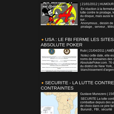
| 21/01/2012
|
HUMOUR
En réaction à la fermetu
lutte contre le piratage
du disque, mais aussi le 
sur...
Anonymous
,
dessin de
piratage
,
serveur
,
télé
USA : LE FBI FERME LES SITE
ABSOLUTE POKER
Rubi | 21/04/2011
|
AMÉ
Notez cette date, elle es
noms de domaines des si
AbsolutePoker.com. 76 c
du district de New York,..
blanchissement d'argen
SECURITE - LA LUTTE CONTR
CONTRAINTES
Gustave Munezero | 15/
SECURITE La lutte contre
combattue depuis des an
de choix dans ce pire fai
Burundi
,
FBI
,
sécurité