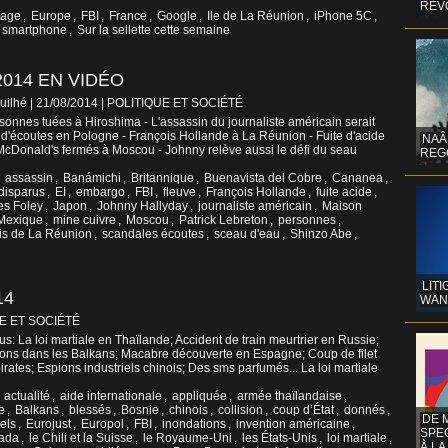
REV
tage
,
Europe
,
FBI
,
France
,
Google
,
Ile de La Réunion
,
iPhone 5C
,
smartphone
,
Sur la sellette cette semaine
2014 EN VIDÉO
uilhé | 21/08/2014
|
POLITIQUE ET SOCIÉTÉ
onnes tuées à Hiroshima - L'assassin du journaliste américain serait
 d'écoutes en Pologne - François Hollande à La Réunion - Fuite d'acide
NAÂ
McDonald's fermés à Moscou - Johnny relève aussi le défi du seau
REG
,
assassin
,
Banámichi
,
Britannique
,
Buenavista del Cobre
,
Cananea
,
disparus
,
EI
,
embargo
,
FBI
,
fleuve
,
François Hollande
,
fuite acide
,
s Foley
,
Japon
,
Johnny Hallyday
,
journaliste américain
,
Maison
Mexique
,
mine cuivre
,
Moscou
,
Patrick Lebreton
,
personnes
,
is de La Réunion
,
scandales écoutes
,
sceau d'eau
,
Shinzo Abe
,
LITI
14
WAN
E ET SOCIÉTÉ
us: La loi martiale en Thaïlande; Accident de train meurtrier en Russie;
ions dans les Balkans; Macabre découverte en Espagne; Coup de filet
pirates; Espions industriels chinois; Des sms parfumés... La loi martiale
,
actualité
,
aide internationale
,
appliquée
,
armée thaïlandaise
,
e
,
Balkans
,
blessés
,
Bosnie
,
chinois
,
collision
,
coup d’État
,
donnés
,
DE 
els
,
Eurojust
,
Europol
,
FBI
,
inondations
,
invention américaine
,
SPE
ada
,
le Chili et la Suisse
,
le Royaume-Uni
,
les États-Unis
,
loi martiale
,
À LA