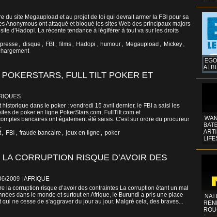
re du site Megaupload et au projet de loi qui devrait armer la FBI pour sa
, les Anonymous ont attaqué et bloqué les sites Web des principaux majors
site d'Hadopi. La récente tendance à légiférer à tout va sur les droits
 presse
,
disque
,
FBI
,
films
,
Hadopi
,
humour
,
Megaupload
,
Mickey
,
chargement
EGO
ALB
S POKERSTARS, FULL TILT POKER ET
RIQUES
t historique dans le poker : vendredi 15 avril dernier, le FBI a saisi les
tes de poker en ligne PokerStars.com, FullTilt.com et
WAN
omptes bancaires ont également été saisis. C'est sur ordre du procureur
BATE
.
ART
t
,
FBI
,
fraude bancaire
,
jeux en ligne
,
poker
LIFE
E LA CORRUPTION RISQUE D’AVOIR DES
06/2009
|
AFRIQUE
 la corruption risque d’avoir des contraintes La corruption étant un mal
nées dans le monde et surtout en Afrique, le Burundi a pris une place
NAT
t qui ne cesse de s’aggraver du jour au jour. Malgré cela, des braves...
REN
ROU