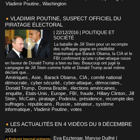
Vladimir Poutine
,
Washington
VLADIMIR POUTINE, SUSPECT OFFICIEL DU
PIRATAGE ÉLECTORAL
| 22/12/2016
|
POLITIQUE ET
SOCIÉTÉ
La bataille de Jill Stein pour un recompte
des suffrages gagne en crédibilité
maintenant que Barack Obama, la CIA et le
FBI confirment qu’une cyber-attaque russe
en faveur de Donald Trump a bien eu lieu. Beaucoup ont jugé la
campagne de Jill Stein comme futile et Donald Trump avait même
déclaré que...
Amériques
,
Asie
,
Barack Obama
,
CIA
,
comité national
démocrate
,
cyber sécurité
,
cyber-attaque
,
démocrates
,
Donald Trump
,
Donna Brazile
,
élections américaines
,
enquête
,
Etats-Unis
,
Europe
,
FBI
,
fraude
,
Hillary Clinton
,
Jill
Stein
,
McCain
,
piratage
,
Podesta
,
présidence
,
recompte des
suffrages
,
républicains
,
Russie
,
sénateur
,
système
informatique
,
Vladimir Poutine
,
votes
LES ACTUALITÉS EN 4 VIDÉOS DU 9 DÉCEMBRE
2014
Eva Esztergar, Maryse Duilhé |