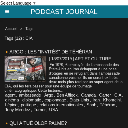
Select Language
▼
PODCAST JOURNAL
Accueil
>
Tags
Tags (12) : CIA
ARGO : LES "INVITÉS" DE TÉHÉRAN
| 18/07/2019
|
ART ET CULTURE
En 1979, 6 employés de l’ambassade des
États-Unis en Iran échappent à une prise
d’otages en se réfugiant dans l’ambassade
canadienne voisine. Ils en seront exfiltrés
deux mois plus tard par un super agent de la
CIA, qui les fera passer pour une équipe de tournage
cinématographique. Cette histoire,...
agent
,
ambassade
,
Argo
,
Ben Affleck
,
Canada
,
Carter
,
CIA
,
cinéma
,
diplomatie
,
espionnage
,
Etats-Unis
,
Iran
,
Khomeini
,
Lépine
,
politique
,
relations internationales
,
Shah
,
Téhéran
,
Tony Mendez
,
Turner
,
USA
QUI A TUÉ OLOF PALME?