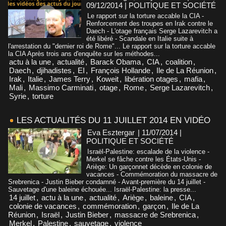
09/12/2014
|
POLITIQUE ET SOCIÉTÉ
Le rapport sur la torture accable la CIA -
Renforcement des troupes en Irak contre le
Daech - L'otage français Serge Lazarevitch a
été libéré - Scandale en Italie suite à
l'arrestation du "dernier roi de Rome"... Le rapport sur la torture accable
la CIA Après trois ans d'enquête sur les méthodes...
actu à la une
,
actualité
,
Barack Obama
,
CIA
,
coalition
,
Daech
,
djihadistes
,
EI
,
François Hollande
,
Ile de La Réunion
,
Irak
,
Italie
,
James Terry
,
Koweit
,
libération otages
,
mafia
,
Mali
,
Massimo Carminati
,
otage
,
Rome
,
Serge Lazarevitch
,
Syrie
,
torture
LES ACTUALITÉS DU 11 JUILLET 2014 EN VIDÉO
Eva Esztergar
| 11/07/2014
|
POLITIQUE ET SOCIÉTÉ
Israël-Palestine: escalade de la violence -
Merkel se fâche contre les États-Unis -
Ariège: Un garçonnet décède en colonie de
vacances - Commémoration du massacre de
Srebrenica - Justin Bieber condamné - Avant-première du 14 juillet -
Sauvetage d'une baleine échouée... Israël-Palestine: la presse...
14 juillet
,
actu à la une
,
actualité
,
Ariège
,
baleine
,
CIA
,
colonie de vacances
,
commémoration
,
garçon
,
Ile de La
Réunion
,
Israël
,
Justin Bieber
,
massacre de Srebrenica
,
Merkel
,
Palestine
,
sauvetage
,
violence