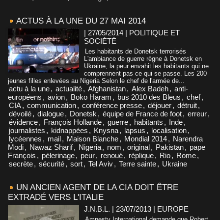
ACTUS À LA UNE DU 27 MAI 2014
| 27/05/2014
|
POLITIQUE ET
SOCIÉTÉ
Les habitants de Donetsk terrorisés
L'ambiance de guerre règne à Donetsk en
Ukraine, la peur envahit les habitants qui ne
comprennent pas ce qui se passe. Les 200
jeunes filles enlevées au Nigeria Selon le chef de l'armée de...
actu à la une
,
actualité
,
Afghanistan
,
Alex Badeh
,
anti-
européens
,
avion
,
Boko Haram
,
bus 2010 des Bleus
,
chef
,
CIA
,
communication
,
conférence presse
,
déjouer
,
détruit
,
dévoilé
,
dialogue
,
Donetsk
,
équipe de France de foot
,
erreur
,
évidence
,
François Hollande
,
guerre
,
habitants
,
Inde
,
journalistes
,
kidnappées
,
Knysna
,
lapsus
,
localisation
,
lycéennes
,
mail
,
Maison Blanche
,
Mondial 2014
,
Narendra
Modi
,
Nawaz Sharif
,
Nigeria
,
nom
,
original
,
Pakistan
,
pape
François
,
pèlerinage
,
peur
,
renoué
,
réplique
,
Rio
,
Rome
,
secrète
,
sécurité
,
sort
,
Tel Aviv
,
Terre sainte
,
Ukraine
UN ANCIEN AGENT DE LA CIA DOIT ÊTRE
EXTRADÉ VERS L'ITALIE
J.N.B.L. | 23/07/2013
|
EUROPE
Amnesty International demande que Robert