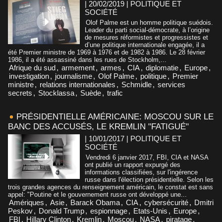
| 20/02/2019
|
POLITIQUE ET
SOCIÉTÉ
Olof Palme est un homme politique suédois.
Leader du parti social-démocrate, à l’origine
de mesures réformistes et progressistes et
d’une politique internationale engagée, il a
été Premier ministre de 1969 à 1976 et de 1982 à 1986. Le 28 février
1986, il a été assassiné dans les rues de Stockholm,...
Afrique du sud
,
armement
,
armes
,
CIA
,
diplomatie
,
Europe
,
investigation
,
journalisme
,
Olof Palme
,
politique
,
Premier
ministre
,
relations internationales
,
Schmidle
,
services
secrets
,
Stocklassa
,
Suède
,
trafic
PRÉSIDENTIELLE AMÉRICAINE: MOSCOU SUR LE
BANC DES ACCUSÉS, LE KREMLIN "FATIGUÉ"
| 10/01/2017
|
POLITIQUE ET
SOCIÉTÉ
Vendredi 6 janvier 2017, FBI, CIA et NASA
ont publié un rapport expurgé des
informations classifiées, sur l'ingérence
russe dans l'élection présidentielle. Selon les
trois grandes agences du renseignement américain, le constat est sans
appel: "Poutine et le gouvernement russe ont développé une...
Amériques
,
Asie
,
Barack Obama
,
CIA
,
cybersécurité
,
Dmitri
Peskov
,
Donald Trump
,
espionnage
,
Etats-Unis
,
Europe
,
FBI
,
Hillary Clinton
,
Kremlin
,
Moscou
,
NASA
,
piratage
,