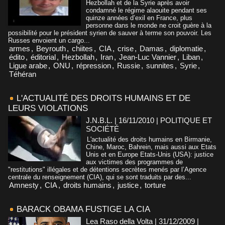
Hezbollah et de la Syrie après avoir
condamné le régime alaouite pendant ses
quinze années d’exil en France, plus
personne dans le monde ne croit guère à la
possibilité pour le président syrien de sauver à terme son pouvoir. Les
Russes envoient un cargo...
armes
,
Beyrouth
,
chiites
,
CIA
,
crise
,
Damas
,
diplomatie
,
édito
,
éditorial
,
Hezbollah
,
Iran
,
Jean-Luc Vannier
,
Liban
,
Ligue arabe
,
ONU
,
répression
,
Russie
,
sunnites
,
Syrie
,
Téhéran
L'ACTUALITÉ DES DROITS HUMAINS ET DE
LEURS VIOLATIONS
J.N.B.L. | 16/11/2010
|
POLITIQUE ET
SOCIÉTÉ
L'actualité des droits humains en Birmanie,
Chine, Maroc, Bahrein, mais aussi aux Etats
Unis et en Europe Etats-Unis (USA): justice
aux victimes des programmes de
"restitutions" illégales et de détentions secrètes menés par l’Agence
centrale du renseignement (CIA), qui se sont traduits par des...
Amnesty
,
CIA
,
droits humains
,
justice
,
torture
BARACK OBAMA FUSTIGE LA CIA
Lea Raso della Volta | 31/12/2009
|