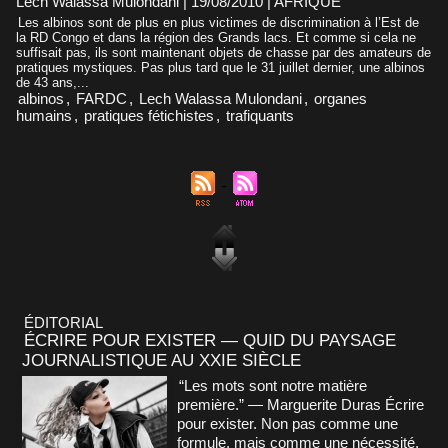
Lech Walassa Mulondani | 19/08/2010
|
AFRIQUE
Les albinos sont de plus en plus victimes de discrimination à l’Est de
la RD Congo et dans la région des Grands lacs. Et comme si cela ne
suffisait pas, ils sont maintenant objets de chasse par des amateurs de
pratiques mystiques. Pas plus tard que le 31 juillet dernier, une albinos
de 43 ans,...
albinos
,
FARDC
,
Lech Walassa Mulondani
,
organes
humains
,
pratiques fétichistes
,
trafiquants
ÉDITORIAL
ÉCRIRE POUR EXISTER — QUID DU PAYSAGE
JOURNALISTIQUE AU XXIE SIÈCLE
“Les mots sont notre matière
première.” — Marguerite Duras Écrire
pour exister. Non pas comme une
formule, mais comme une nécessité.