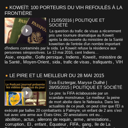
KOWEÏT: 100 PORTEURS DU VIH REFOULÉS À LA
FRONTIÈRE
| 21/05/2016
|
POLITIQUE ET
SOCIÉTÉ
La question du trafic de visas a récemment
pris une tournure dramatique au Koweït
après la découverte du ministère de la Santé
koweïtien de l'entrée d'un nombre important
d'Indiens contaminés par le sida. Le Koweït refuse la résidence aux
personnes séropositives. Le 13 mai 2016, cent Indiens...
Asie
,
enquête
,
Golfe persique
,
Indiens
,
Koweït
,
ministère de
la Santé
,
Moyen-Orient
,
sida
,
trafic de visas
,
trafiquants
,
VIH
LE PIRE ET LE MEILLEUR DU 28 MAI 2015
Eva Esztergar, Maryse Duilhé |
28/05/2015
|
POLITIQUE ET SOCIÉTÉ
Le pire: la FIFA éclaboussée par un
scandale monstrueux. Le meilleur: la peine
de mort abolie dans le Nebraska. Dans les
actualités de ce jeudi, on peut citer que l'EI a
exécuté par balles 20 combattants à Palmyre; un enfant de 2 ans s'est
tué avec une arme aux États-Unis; 20 arrestations ont eu...
abolition
,
actus
,
ailerons de requin
,
arme
,
arrestations
,
corruption
,
EI
,
enfant
,
Équateur
,
FIFA
,
gang
,
Ile de La