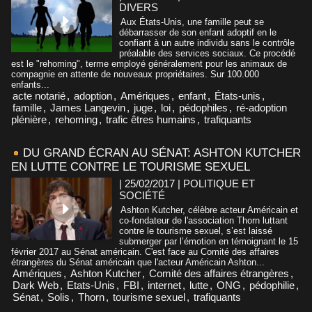
DIVERS
Aux États-Unis, une famille peut se
débarrasser de son enfant adoptif en le
confiant à un autre individu sans le contrôle
préalable des services sociaux. Ce procédé
est le "rehoming", terme employé généralement pour les animaux de
compagnie en attente de nouveaux propriétaires. Sur 100.000
enfants...
acte notarié
,
adoption
,
Amériques
,
enfant
,
États-unis
,
famille
,
James Langevin
,
juge
,
loi
,
pédophiles
,
ré-adoption
plénière
,
rehoming
,
trafic êtres humains
,
trafiquants
DU GRAND ÉCRAN AU SÉNAT: ASHTON KUTCHER
EN LUTTE CONTRE LE TOURISME SEXUEL
| 25/02/2017
|
POLITIQUE ET
SOCIÉTÉ
Ashton Kutcher, célèbre acteur Américain et
co-fondateur de l'association Thorn luttant
contre le tourisme sexuel, s’est laissé
submerger par l’émotion en témoignant le 15
février 2017 au Sénat américain. C'est face au Comité des affaires
étrangères du Sénat américain que l'acteur Américain Ashton...
Amériques
,
Ashton Kutcher
,
Comité des affaires étrangères
,
Dark Web
,
Etats-Unis
,
FBI
,
internet
,
lutte
,
ONG
,
pédophilie
,
Sénat
,
Solis
,
Thorn
,
tourisme sexuel
,
trafiquants