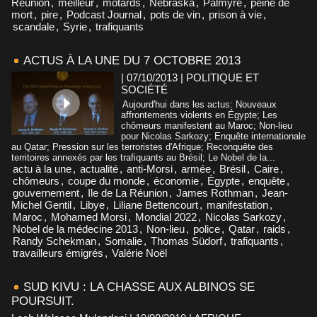
Réunion
,
meilleur
,
motards
,
Nebraska
,
Palmyre
,
peine de
mort
,
pire
,
Podcast Journal
,
pots de vin
,
prison à vie
,
scandale
,
Syrie
,
trafiquants
ACTUS À LA UNE DU 7 OCTOBRE 2013
| 07/10/2013
|
POLITIQUE ET
SOCIÉTÉ
Aujourd'hui dans les actus: Nouveaux
affrontements violents en Égypte; Les
chômeurs manifestent au Maroc; Non-lieu
pour Nicolas Sarkozy; Enquête internationale
au Qatar; Pression sur les terroristes d'Afrique; Reconquête des
territoires annexés par les trafiquants au Brésil; Le Nobel de la...
actu à la une
,
actualité
,
anti-Morsi
,
armée
,
Brésil
,
Caire
,
chômeurs
,
coupe du monde
,
économie
,
Égypte
,
enquête
,
gouvernement
,
Ile de La Réunion
,
James Rothman
,
Jean-
Michel Gentil
,
Libye
,
Liliane Bettencourt
,
manifestation
,
Maroc
,
Mohamed Morsi
,
Mondial 2022
,
Nicolas Sarkozy
,
Nobel de la médecine 2013
,
Non-lieu
,
police
,
Qatar
,
raids
,
Randy Schekman
,
Somalie
,
Thomas Südorf
,
trafiquants
,
travailleurs émigrés
,
Valérie Noël
SUD KIVU : LA CHASSE AUX ALBINOS SE
POURSUIT.