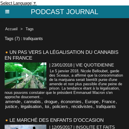
Select Language
▼
PODCAST JOURNAL
Accueil
>
Tags
Tags (7) : trafiquants
UN PAS VERS LA LÉGALISATION DU CANNABIS
EN FRANCE
| 23/01/2018
|
VIE QUOTIDIENNE
Le 5 janvier 2018, Nicole Belloubet, garde
des Sceaux, a affirmé que la consommation
de la marijuana serait bientôt punie d'une
amende et non plus passible d'une peine de
prison. La tendance étant à la légalisation,
nous pouvons constater que le président Emmanuel Macron s'en
approche doucement...
amende
,
cannabis
,
drogue
,
économies
,
Europe
,
France
,
justice
,
légalisation
,
loi
,
policiers
,
récidivistes
,
trafiquants
LE MARCHÉ DES ENFANTS D’OCCASION
| 12/05/2017
|
INSOLITE ET FAITS