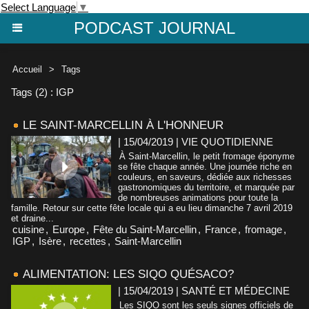
Select Language
▼
PODCAST JOURNAL
Accueil
>
Tags
Tags (2) : IGP
LE SAINT-MARCELLIN À L'HONNEUR
| 15/04/2019
|
VIE QUOTIDIENNE
À Saint-Marcellin, le petit fromage éponyme
se fête chaque année. Une journée riche en
couleurs, en saveurs, dédiée aux richesses
gastronomiques du territoire, et marquée par
de nombreuses animations pour toute la
famille. Retour sur cette fête locale qui a eu lieu dimanche 7 avril 2019
et draine...
cuisine
,
Europe
,
Fête du Saint-Marcellin
,
France
,
fromage
,
IGP
,
Isère
,
recettes
,
Saint-Marcellin
ALIMENTATION: LES SIQO QUÉSACO?
| 15/04/2019
|
SANTÉ ET MÉDECINE
Les SIQO sont les seuls signes officiels de