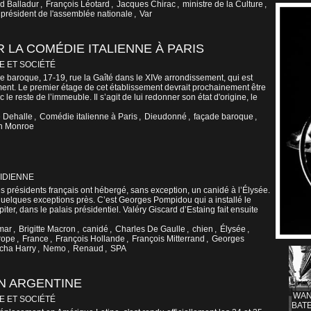
d Balladur
,
François Léotard
,
Jacques Chirac
,
ministre de la Culture
,
président de l'assemblée nationale
,
Var
LA COMÉDIE ITALIENNE À PARIS
E ET SOCIÉTÉ
ade baroque, 17-19, rue la Gaîté dans le XIVe arrondissement, qui est
nt. Le premier étage de cet établissement devrait prochainement être
le reste de l’immeuble. Il s’agit de lui redonner son état d'origine, le
e Dehalle
,
Comédie italienne à Paris
,
Dieudonné
,
façade baroque
,
yn Monroe
IDIENNE
s présidents français ont hébergé, sans exception, un canidé à l’Élysée.
quelques exceptions près. C’est Georges Pompidou qui a installé le
iter, dans le palais présidentiel. Valéry Giscard d’Estaing fait ensuite
mar
,
Brigitte Macron
,
canidé
,
Charles De Gaulle
,
chien
,
Élysée
,
rope
,
France
,
François Hollande
,
François Mitterrand
,
Georges
cha Harry
,
Nemo
,
Renaud
,
SPA
N ARGENTINE
WAN
E ET SOCIÉTÉ
BATE