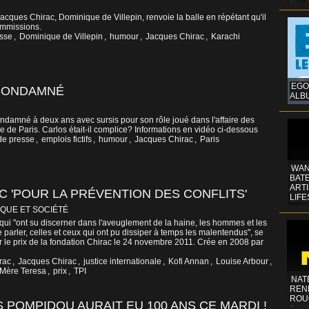
acques Chirac, Dominique de Villepin, renvoie la balle en répétant qu'il
commissions.
esse
,
Dominique de Villepin
,
humour
,
Jacques Chirac
,
Karachi
EGO
 CONDAMNÉ
ALB
ndamné à deux ans avec sursis pour son rôle joué dans l'affaire des
rie de Paris. Carlos était-il complice? Informations en vidéo ci-dessous
de presse
,
emplois fictifs
,
humour
,
Jacques Chirac
,
Paris
WAN
BATE
ART
C 'POUR LA PRÉVENTION DES CONFLITS'
LIFE
IQUE ET SOCIÉTÉ
qui "ont su discerner dans l'aveuglement de la haine, les hommes et les
parler, celles et ceux qui ont pu dissiper à temps les malentendus", se
 le prix de la fondation Chirac le 24 novembre 2011. Crée en 2008 par
rac
,
Jacques Chirac
,
justice internationale
,
Kofi Annan
,
Louise Arbour
,
Mère Teresa
,
prix
,
TPI
NAT
REN
ROU
 POMPIDOU AURAIT EU 100 ANS CE MARDI !