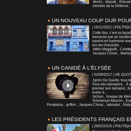
décès
,
député
,
Edouar
ministre de la Défense
,
UN NOUVEAU COUP DUR POUR 
| 16/12/2021
|
POLITIQU
Cette fois, c’est sa faç
menacée par un ravaleme
repeint en harmonie avec 
rez-de-chaussée...
Attilio Maggiulli
,
Colett
Jacques Chirac
,
Maril
UN CANIDÉ À L’ÉLYSÉE
| 02/09/2017
|
VIE QUOT
Après De Gaulle, tous le
Tous des labradors... À 
premier son labrador, Jup
entrer à...
bichon
,
braque de Wei
Emmanuel Macron
,
Eu
Pompidou
,
griffon
,
Jacques Chirac
,
labrador
,
Nata
LES PRÉSIDENTS FRANÇAIS E
| 26/02/2016
|
POLITIQU