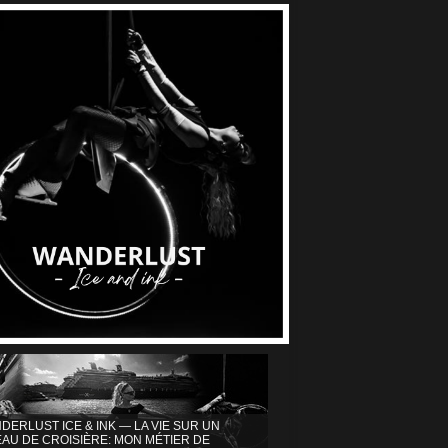
DERLUST ICE & INK — LA VIE SUR UN
AU DE CROISIÈRE: MON MÉTIER DE