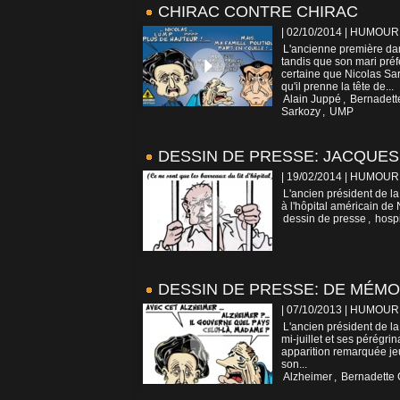
CHIRAC CONTRE CHIRAC
| 02/10/2014
|
HUMOUR
L'ancienne première da
tandis que son mari préf
certaine que Nicolas Sa
qu'il prenne la tête de...
Alain Juppé
,
Bernadett
Sarkozy
,
UMP
DESSIN DE PRESSE: JACQUES
| 19/02/2014
|
HUMOUR
L'ancien président de l
à l'hôpital américain de 
dessin de presse
,
hospi
DESSIN DE PRESSE: DE MÉMO
| 07/10/2013
|
HUMOUR
L'ancien président de la
mi-juillet et ses pérégr
apparition remarquée jeud
son...
Alzheimer
,
Bernadette 