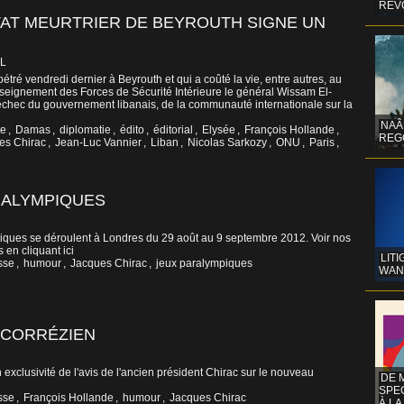
REV
NTAT MEURTRIER DE BEYROUTH SIGNE UN
L
pétré vendredi dernier à Beyrouth et qui a coûté la vie, entre autres, au
nseignement des Forces de Sécurité Intérieure le général Wissam El-
 échec du gouvernement libanais, de la communauté internationale sur la
NAÂ
te
,
Damas
,
diplomatie
,
édito
,
éditorial
,
Elysée
,
François Hollande
,
REG
es Chirac
,
Jean-Luc Vannier
,
Liban
,
Nicolas Sarkozy
,
ONU
,
Paris
,
RALYMPIQUES
iques se déroulent à Londres du 29 août au 9 septembre 2012. Voir nos
 en cliquant ici
LITI
sse
,
humour
,
Jacques Chirac
,
jeux paralympiques
WAN
 CORRÉZIEN
n exclusivité de l'avis de l'ancien président Chirac sur le nouveau
DE 
SPE
sse
,
François Hollande
,
humour
,
Jacques Chirac
À LA