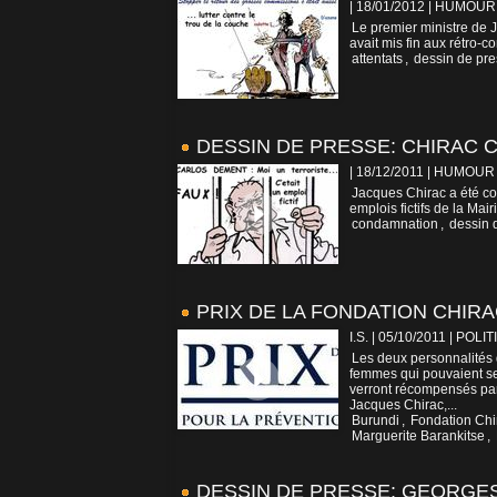
| 18/01/2012
|
HUMOUR
Le premier ministre de J
avait mis fin aux rétro-
attentats
,
dessin de pr
DESSIN DE PRESSE: CHIRAC
| 18/12/2011
|
HUMOUR
Jacques Chirac a été co
emplois fictifs de la Mai
condamnation
,
dessin 
PRIX DE LA FONDATION CHIRA
I.S. | 05/10/2011
|
POLIT
Les deux personnalités 
femmes qui pouvaient se 
verront récompensés par
Jacques Chirac,...
Burundi
,
Fondation Chi
Marguerite Barankitse
,
DESSIN DE PRESSE: GEORGES