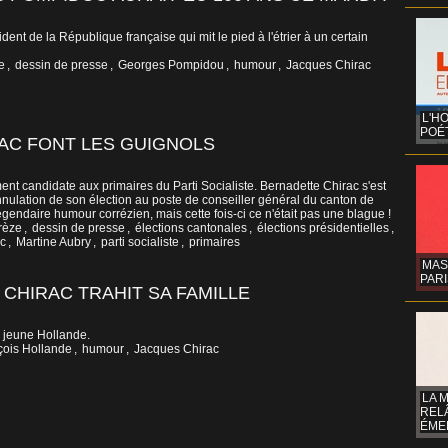
ident de la République française qui mit le pied à l'étrier à un certain
e
,
dessin de presse
,
Georges Pompidou
,
humour
,
Jacques Chirac
L'H
POÉT
RAC FONT LES GUIGNOLS
ment candidate aux primaires du Parti Socialiste. Bernadette Chirac s'est
'annulation de son élection au poste de conseiller général du canton de
égendaire humour corrézien, mais cette fois-ci ce n'était pas une blague !
rèze
,
dessin de presse
,
élections cantonales
,
élections présidentielles
,
c
,
Martine Aubry
,
parti socialiste
,
primaires
MAS
PARI
CHIRAC TRAHIT SA FAMILLE
le jeune Hollande.
çois Hollande
,
humour
,
Jacques Chirac
LA 
REL
ÉMER