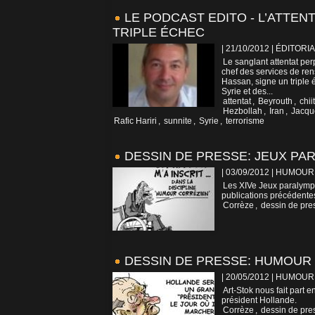
LE PODCAST EDITO - L’ATTE
TRIPLE ÉCHEC
| 21/10/2012
|
ÉDITORIA
Le sanglant attentat per
chef des services de re
Hassan, signe un triple
Syrie et des...
attentat
,
Beyrouth
,
chii
Hezbollah
,
Iran
,
Jacqu
Rafic Hariri
,
sunnite
,
Syrie
,
terrorisme
DESSIN DE PRESSE: JEUX PA
| 03/09/2012
|
HUMOUR
Les XIVe Jeux paralymp
publications précédentes
Corrèze
,
dessin de pre
DESSIN DE PRESSE: HUMOUR
| 20/05/2012
|
HUMOUR
Art-Stok nous fait part e
président Hollande.
Corrèze
,
dessin de pre