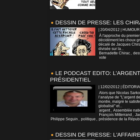
DESSIN DE PRESSE: LES CHIR
| 20/04/2012
|
HUMOUR
À l'approche du premier t
décidément les choux gra
décalé de Jacques Chirac
divisée sur la...
Bernadette Chirac
,
des
vote
LE PODCAST EDITO: L’ARGENT
PRÉSIDENTIEL
| 12/02/2012
|
ÉDITORIA
Alors que Nicolas Sarko
l’analyse de "L’argent d
montre, malgré le satisf
globalisé" et...
argent
,
Assemblée nati
François Mitterrand
,
Ja
Philippe Seguin
,
politique
,
présidence de la Répub
DESSIN DE PRESSE: L'AFFAIR