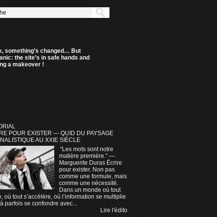
k, something’s changed… But
anic: the site’s in safe hands and
ting a makeover !
ORIAL
RE POUR EXISTER — QUID DU PAYSAGE
NALISTIQUE AU XXIE SIÈCLE
“Les mots sont notre
matière première.” —
Marguerite Duras Écrire
pour exister. Non pas
comme une formule, mais
comme une nécessité.
Dans un monde où tout
e, où tout s’accélère, où l’information se multiplie
à parfois se confondre avec...
Lire l'édito