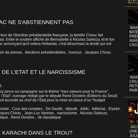
AC NE S'ABSTIENNENT PAS
WAN
BATE
our de l'élection présidentielle française, la famille Chirac fait
PRÉ
s. Entre le soutien affiché de Bernadette à Nicolas Sarkozy, et le ton
AVA
 annonçant qu'il votera Hollande, c'est désormais la droite qui est
CRO
sin de presse
,
élections présidentielles
,
humour
,
Jacques Chirac
,
 DE L’ETAT ET LE NARCISSISME
WAN
CRUI
L
RETU
PAIR
zy lance sa campagne sur le thème "mes valeurs pour la France",
e l’État", ouvrage rédigé par le député René Dosière (Éditions du Seuil)
ecit accordé au chef de l’État pour la mise en place d’un "budget
onale
,
Cour des comptes
,
De Gaulle
,
député
,
édito
,
éditorial
,
Elysée
,
cques Chirac
,
Jean-Luc Vannier
,
narcissisme
,
Nicolas Sarkozy
,
lique
,
René Dosière
,
Ve république
JAC
UNE
E KARACHI DANS LE TROU?
JULI