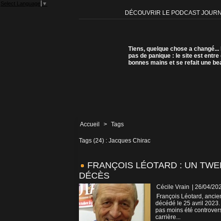
Select Language
▼
DÉCOUVRIR LE PODCAST JOUR
Tiens, quelque chose a changé...
pas de panique : le site est entre
bonnes mains et se refait une be
Accueil
>
Tags
Tags (24) : Jacques Chirac
FRANÇOIS LÉOTARD : UN TW
DÉCÈS
Cécile Vrain
| 26/04/20
François Léotard, ancien
décédé le 25 avril 2023.
pas moins été controve
carrière...