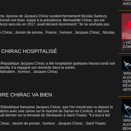
AVE
me, épouse de Jacques Chirac soutient fermement Nicolas Sarkozy,
érerait voir Alain Juppé à la présidence. Bernadette Chirac, qui est
rkozy sera élu en 2017, avait déclaré récemment: "Je ne souhaite pas
e Chirac
,
dessin de presse
,
France
,
humour
,
Jacques Chirac
,
Nicolas
L'H
DÔM
 CHIRAC HOSPITALISÉ
a République Jacques Chirac a été hospitalisé quelques heures lundi soir
Neuilly. Il a regagné son domicile dans la soirée.
talisation
,
humour
,
Jacques Chirac
WAN
ALE
DERR
RÉV
ART
IRE CHIRAC VA BIEN
 République française Jacques Chirac, que l'on n'avait pas vu depuis la
inations avec une canne sur le marché de Sarran en Corrèze, a fait une
i dernier sur la terrasse de Sénéquier à Saint-Tropez. "Il a tout à fait
WAN
Chirac
,
dessin de presse
,
humour
,
Jacques Chirac
,
Saint Tropez
ALE
BEHI