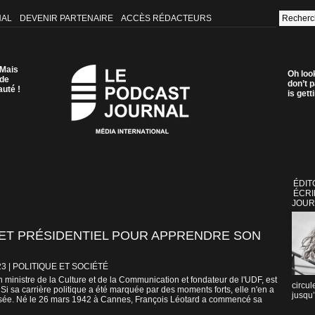
NAL
DEVENIR PARTENAIRE
ACCÈS RÉDACTEURS
 Mais
Oh loo
 de
don’t p
auté !
is get
ÉDIT
ÉCRI
JOUR
EET PRÉSIDENTIEL POUR APPRENDRE SON
23
|
POLITIQUE ET SOCIÉTÉ
 ministre de la Culture et de la Communication et fondateur de l'UDF, est
circul
 Si sa carrière politique a été marquée par des moments forts, elle n'en a
jusqu’
rsée. Né le 26 mars 1942 à Cannes, François Léotard a commencé sa