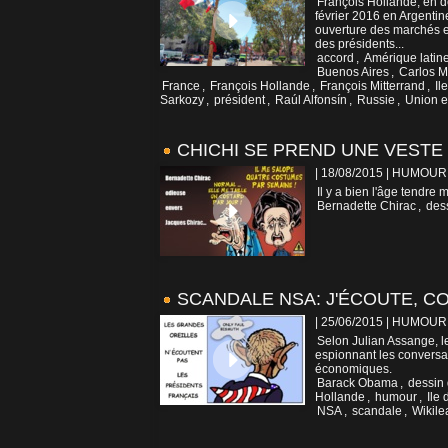
François Hollande, en d
février 2016 en Argentin
ouverture des marchés e
des présidents...
accord
,
Amérique latin
Buenos Aires
,
Carlos 
France
,
François Hollande
,
François Mitterrand
,
Il
Sarkozy
,
président
,
Raúl Alfonsín
,
Russie
,
Union 
CHICHI SE PREND UNE VESTE
| 18/08/2015
|
HUMOUR
Il y a bien l'âge tendre 
Bernadette Chirac
,
des
SCANDALE NSA: J'ÉCOUTE, C
| 25/06/2015
|
HUMOUR
Selon Julian Assange, le
espionnant les conversat
économiques.
Barack Obama
,
dessin
Hollande
,
humour
,
Ile
NSA
,
scandale
,
Wikile