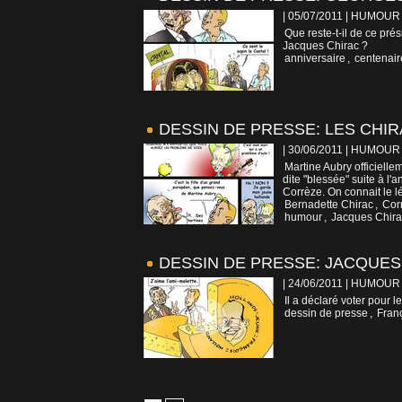
| 05/07/2011
|
HUMOUR
Que reste-t-il de ce prés
Jacques Chirac ?
anniversaire
,
centenair
DESSIN DE PRESSE: LES CHI
| 30/06/2011
|
HUMOUR
Martine Aubry officielle
dite "blessée" suite à l
Corrèze. On connait le l
Bernadette Chirac
,
Cor
humour
,
Jacques Chira
DESSIN DE PRESSE: JACQUES 
| 24/06/2011
|
HUMOUR
Il a déclaré voter pour 
dessin de presse
,
Fran