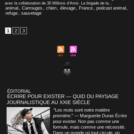
avec la collaboration de 30 Millions d’Amis. La brigade de la...
animal
,
Carrouges
,
chien
,
élevage
,
France
,
podcast animal
,
refuge
,
sauvetage
1
2
3
ÉDITORIAL
ÉCRIRE POUR EXISTER — QUID DU PAYSAGE
JOURNALISTIQUE AU XXIE SIÈCLE
“Les mots sont notre matière
première.” — Marguerite Duras Écrire
pour exister. Non pas comme une
formule, mais comme une nécessité.
Dans un monde où tout circule, où