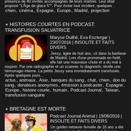
présence de 40 invités accompagnés de leurs maîtres. Leur était
proposé "L'Âge de glace 5"*. Pour éviter tout incident, quelques...
chien
,
cinéma
,
Espagne
,
Europe
,
Madrid
,
projection
HISTOIRES COURTES EN PODCAST:
TRANSFUSION SALVATRICE
Maryse Duilhé, Eva Esztergar |
23/07/2016
|
INSOLITE ET FAITS
DIVERS
Jessy, âgée de huit ans, vit dans la banlieue
de Madrid. Lors d'une promenade en forêt,
elle fait une mauvaise chute et a du mal à
respirer. Par une radiographie et un scanner, le diagnostic révèle une
hémorragie interne. La petite Jessy sera immédiatement transfusée.
Après quelques jours...
actus
,
animaux
,
Asie
,
banques du sang
,
chat
,
chien
,
don du
sang
,
donateurs anonymes
,
émission à podcaster
,
Espagne
,
Europe
,
histoire courte
,
humain
,
Podcast Journal
,
Taïwan
,
transfusion sanguine
BRETAGNE EST MORTE
Podcast Journal Animal | 19/06/2016
|
INSOLITE ET FAITS DIVERS
Un golden retriever femelle de 16 ans a été