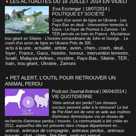
LES ACTUALITÉS DU 18 JUILLET 2014 EN VIDÉO
Eva Esztergar
| 18/07/2014
|
POLITIQUE ET SOCIÉTÉ
Crash d'un avion de ligne en Ukraine - Les
Pays-Bas en deuil - Intervention terrestre à
Gaza - Le foyer de l'horreur à Zamora - Un
TER percute un train en France - Mystérieux
trou géant en Sibérie - L'histoire extraordinaire de John et George... Le
crash d'un avion de ligne en Ukraine Près de 300...
actu à la une
,
actualité
,
artiste
,
avion
,
chien
,
crash
,
deuil
,
foyer
,
France
,
Gaza
,
histoire
,
horreur
,
intervention terrestre
,
Israël
,
Malaysia Airlines
,
mystére
,
Pays-Bas
,
Sibérie
,
TER
,
train
,
trou géant
,
Ukraine
,
Zamora
PET ALERT, L'OUTIL POUR RETROUVER UN
ANIMAL PERDU
Podcast Journal Animal | 06/04/2014
|
VIE QUOTIDIENNE
Votre animal est perdu? Les réseaux
sociaux peuvent aider à le retrouver! Le but
de Pet Alert est de venir en aide aux maîtres
d'animaux domestiques via un réseau de
recherche d'animaux perdus / trouvés. La communauté a été créée en
2012, aujourd'hui elle est présente dans chaque département en...
animal
,
animaux de compagnie
,
animaux perdus
,
animaux
trouvés
,
chat
,
chien
,
Pet Alert
,
podcast animal