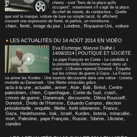
chiens - sont "fiers de la place qu'ils
occupent", notamment s'il s'agit de la place
du chef de meute, du conducteur... Quelle
que soit la marque, voiture de luxe ou simple tacot, ils affichent
souvent une expression de fierté, et parfois, un mimétisme...
chien
,
fierté
,
image du jour
,
Londres
,
Royaume-Uni
,
voiture
LES ACTUALITÉS DU 14 AOÛT 2014 EN VIDÉO
Eva Esztergar, Maryse Duilhé |
14/08/2014
|
POLITIQUE ET SOCIÉTÉ
Le pape François en Corée - Le candidat à
la présidentielle brésilienne meurt dans un
crash - L'Ukraine reprend Donetsk - Enquête
sur les crimes de guerre à Gaza - La France
va armer les Kurdes - Une touriste découverte dans une valise - Listeria
mortelle au Danemark - Une fillette miraculée grâce...
actu à la une
,
actualité
,
armer
,
Asie
,
Bali
,
Brésil
,
Centre
palestinien
,
chien
,
Copenhague
,
Corée du Sud
,
crash
,
crimes de guerre
,
Danemark
,
découverte
,
Dilma Rousseff
,
Donetsk
,
Droits de l'Homme
,
Eduardo Campos
,
élection
présidentielle
,
enquête
,
fillette
,
forêt sibérienne
,
France
,
Gaza
,
Hedehusene
,
Irak
,
Israël
,
Kurdes
,
listeria
,
miraculée
,
mort
,
Palestine
,
pape François
,
Russie
,
Sibérie
,
Ukraine
,
viandes