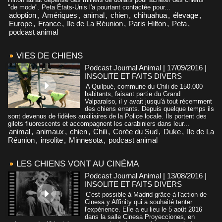
"de mode". Peta États-Unis l'a pourtant contactée pour...
adoption
,
Amériques
,
animal
,
chien
,
chihuahua
,
élevage
,
Europe
,
France
,
Ile de La Réunion
,
Paris Hilton
,
Peta
,
podcast animal
VIES DE CHIENS
Podcast Journal Animal | 17/09/2016
|
INSOLITE ET FAITS DIVERS
A Quilpué, commune du Chili de 150.000
habitants, faisant partie du Grand
Valparaíso, il y avait jusqu'à tout récemment
des chiens errants. Depuis quelque temps ils
sont devenus de fidèles auxiliaires de la Police locale. Ils portent des
gilets fluorescents et accompagnent les carabiniers dans leur...
animal
,
animaux
,
chien
,
Chili
,
Corée du Sud
,
Duke
,
Ile de La
Réunion
,
insolite
,
Minnesota
,
podcast animal
LES CHIENS VONT AU CINÉMA
Podcast Journal Animal | 13/08/2016
|
INSOLITE ET FAITS DIVERS
C'est possible à Madrid grâce à l'action de
Cinesa y Affinity qui a souhaité tenter
l'expérience. Elle a eu lieu le 5 août 2016
dans la salle Cinesa Proyecciones, en