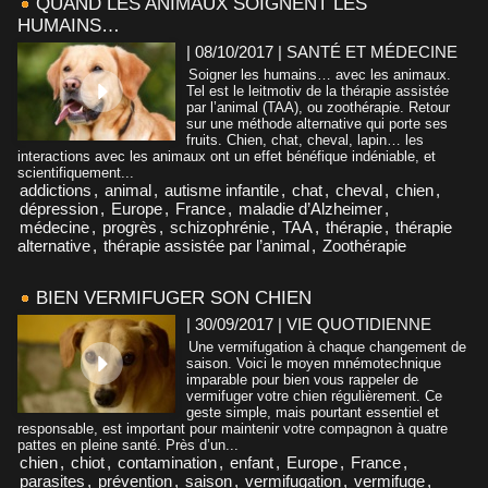
QUAND LES ANIMAUX SOIGNENT LES
HUMAINS…
| 08/10/2017
|
SANTÉ ET MÉDECINE
Soigner les humains… avec les animaux.
Tel est le leitmotiv de la thérapie assistée
par l’animal (TAA), ou zoothérapie. Retour
sur une méthode alternative qui porte ses
fruits. Chien, chat, cheval, lapin… les
interactions avec les animaux ont un effet bénéfique indéniable, et
scientifiquement...
addictions
,
animal
,
autisme infantile
,
chat
,
cheval
,
chien
,
dépression
,
Europe
,
France
,
maladie d’Alzheimer
,
médecine
,
progrès
,
schizophrénie
,
TAA
,
thérapie
,
thérapie
alternative
,
thérapie assistée par l’animal
,
Zoothérapie
BIEN VERMIFUGER SON CHIEN
| 30/09/2017
|
VIE QUOTIDIENNE
Une vermifugation à chaque changement de
saison. Voici le moyen mnémotechnique
imparable pour bien vous rappeler de
vermifuger votre chien régulièrement. Ce
geste simple, mais pourtant essentiel et
responsable, est important pour maintenir votre compagnon à quatre
pattes en pleine santé. Près d’un...
chien
,
chiot
,
contamination
,
enfant
,
Europe
,
France
,
parasites
,
prévention
,
saison
,
vermifugation
,
vermifuge
,