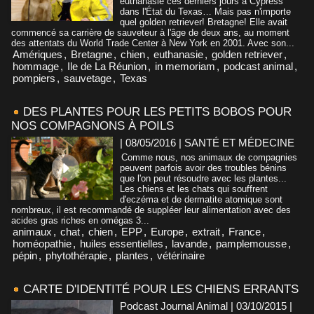
euthanasié ces derniers jours à Cypress
dans l'État du Texas… Mais pas n'importe
quel golden retriever! Bretagne! Elle avait
commencé sa carrière de sauveteur à l'âge de deux ans, au moment
des attentats du World Trade Center à New York en 2001. Avec son...
Amériques
,
Bretagne
,
chien
,
euthanasie
,
golden retriever
,
hommage
,
Ile de La Réunion
,
in memoriam
,
podcast animal
,
pompiers
,
sauvetage
,
Texas
DES PLANTES POUR LES PETITS BOBOS POUR
NOS COMPAGNONS À POILS
| 08/05/2016
|
SANTÉ ET MÉDECINE
Comme nous, nos animaux de compagnies
peuvent parfois avoir des troubles bénins
que l'on peut résoudre avec les plantes...
Les chiens et les chats qui souffrent
d'eczéma et de dermatite atomique sont
nombreux, il est recommandé de suppléer leur alimentation avec des
acides gras riches en omégas 3...
animaux
,
chat
,
chien
,
EPP
,
Europe
,
extrait
,
France
,
homéopathie
,
huiles essentielles
,
lavande
,
pamplemousse
,
pépin
,
phytothérapie
,
plantes
,
vétérinaire
CARTE D'IDENTITÉ POUR LES CHIENS ERRANTS
Podcast Journal Animal | 03/10/2015
|