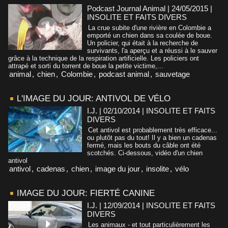
Podcast Journal Animal | 24/05/2015
|
INSOLITE ET FAITS DIVERS
La crue subite d'une rivière en Colombie a
emporté un chien dans sa coulée de boue.
Un policier, qui était à la recherche de
survivants, l'a aperçu et a réussi à le sauver
grâce à la technique de la respiration artificielle. Les policiers ont
attrapé et sorti du torrent de boue la petite victime,...
animal
,
chien
,
Colombie
,
podcast animal
,
sauvetage
L'IMAGE DU JOUR: ANTIVOL DE VÉLO
I.J. | 02/10/2014
|
INSOLITE ET FAITS
DIVERS
Cet antivol est probablement très efficace...
ou plutôt pas du tout! Il y a bien un cadenas
fermé, mais les bouts du câble ont été
scotchés. Ci-dessous, vidéo d'un chien
antivol
antivol
,
cadenas
,
chien
,
image du jour
,
insolite
,
vélo
IMAGE DU JOUR: FIERTÉ CANINE
I.J. | 12/09/2014
|
INSOLITE ET FAITS
DIVERS
Les animaux - et tout particulièrement les