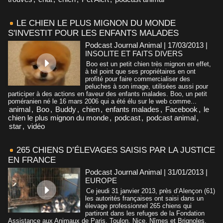
LE CHIEN LE PLUS MIGNON DU MONDE
S'INVESTIT POUR LES ENFANTS MALADES
Podcast Journal Animal | 17/03/2013
|
INSOLITE ET FAITS DIVERS
Boo est un petit chien très mignon en effet,
à tel point que ses propriétaires en ont
profité pour faire commercialiser des
peluches à son image, utilisées aussi pour
participer à des actions en faveur des enfants malades. Boo, un petit
poméranien né le 16 mars 2006 qui a été élu sur le web comme...
animal
,
Boo
,
Buddy
,
chien
,
enfants malades
,
Facebook
,
le
chien le plus mignon du monde
,
podcast
,
podcast animal
,
star
,
vidéo
265 CHIENS D’ÉLEVAGES SAISIS PAR LA JUSTICE
EN FRANCE
Podcast Journal Animal | 31/01/2013
|
EUROPE
Ce jeudi 31 janvier 2013, près d’Alençon (61)
les autorités françaises ont saisi dans un
élevage professionnel 265 chiens qui
partiront dans les refuges de la Fondation
Assistance aux Animaux de Paris, Toulon, Nice, Nîmes et Brignoles,