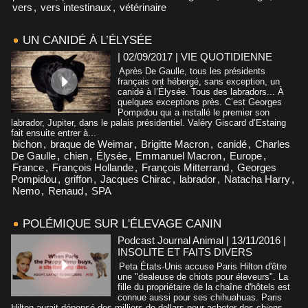
vers
,
vers intestinaux
,
vétérinaire
UN CANIDÉ À L’ÉLYSÉE
| 02/09/2017
|
VIE QUOTIDIENNE
Après De Gaulle, tous les présidents
français ont hébergé, sans exception, un
canidé à l’Élysée. Tous des labradors... À
quelques exceptions près. C’est Georges
Pompidou qui a installé le premier son
labrador, Jupiter, dans le palais présidentiel. Valéry Giscard d’Estaing
fait ensuite entrer à...
bichon
,
braque de Weimar
,
Brigitte Macron
,
canidé
,
Charles
De Gaulle
,
chien
,
Élysée
,
Emmanuel Macron
,
Europe
,
France
,
François Hollande
,
François Mitterrand
,
Georges
Pompidou
,
griffon
,
Jacques Chirac
,
labrador
,
Natacha Harry
,
Nemo
,
Renaud
,
SPA
POLÉMIQUE SUR L'ÉLEVAGE CANIN
Podcast Journal Animal | 13/11/2016
|
INSOLITE ET FAITS DIVERS
Peta États-Unis accuse Paris Hilton d'être
une "dealeuse de chiots pour éleveurs". La
fille du propriétaire de la chaîne d'hôtels est
connue aussi pour ses chihuahuas. Paris
Hilton aurait dépensé des milliers de dollars pour acheter des chiens