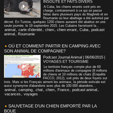
INSOLITE ET FAITS DIVERS
A Cuba, les chiens errants sont pris en
charge, contrairement à ce qui se passe
hélas dans plusieurs pays du Maghreb et en
Roumanie où leur abattage a été autorisé par
décret. En Tunisie, quelques 1200 chiens auraient été abattus en une
seule journée, le 19 septembre 2015. Les Cubains favorisent la...
animal
,
carte d'identité
,
chien
,
chien errant
,
Cuba
,
podcast
animal
,
Roumanie
OÙ ET COMMENT PARTIR EN CAMPING AVEC
SON ANIMAL DE COMPAGNIE?
Podcast Journal Animal | 06/06/2015
|
VOYAGES ET TOURISME
Le territoire français compte plus de 60
millions d'animaux de compagnie (8 millions
de chiens et 10 millions de chats (Enquête
FACCO, 2012), soit près de deux foyers sur
trois. Mais si les Français aiment les animaux, la période estivale est
aussi synonyme d'abandons avec plus de 100.000 abandons...
animal
,
camping
,
chat
,
chien
,
France
,
podcast animal
,
vacances
,
voyages
SAUVETAGE D'UN CHIEN EMPORTÉ PAR LA
BOUE