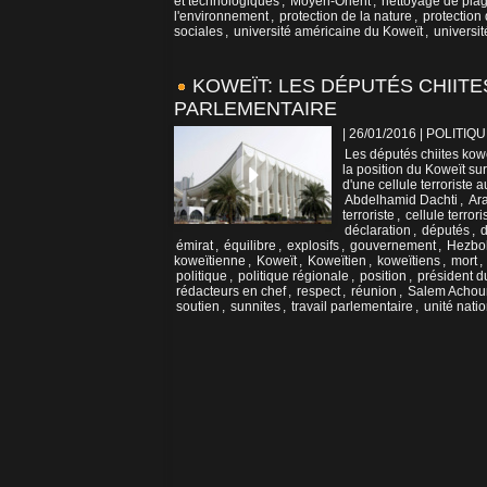
et technologiques
,
Moyen-Orient
,
nettoyage de pla
l'environnement
,
protection de la nature
,
protection
sociales
,
université américaine du Koweït
,
universi
KOWEÏT: LES DÉPUTÉS CHIIT
PARLEMENTAIRE
| 26/01/2016
|
POLITIQU
Les députés chiites kowe
la position du Koweït su
d'une cellule terroriste a
Abdelhamid Dachti
,
Ar
terroriste
,
cellule terrori
déclaration
,
députés
,
d
émirat
,
équilibre
,
explosifs
,
gouvernement
,
Hezbo
koweïtienne
,
Koweït
,
Koweïtien
,
koweïtiens
,
mort
,
politique
,
politique régionale
,
position
,
président d
rédacteurs en chef
,
respect
,
réunion
,
Salem Achou
soutien
,
sunnites
,
travail parlementaire
,
unité nati