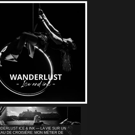
DERLUST ICE & INK — LA VIE SUR UN
AU DE CROISIÈRE: MON MÉTIER DE