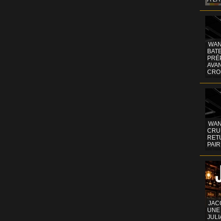
WAN
BATE
PRÉ
AVA
CRO
WAN
CRUI
RETU
PAIR
JAC
UNE
JULI