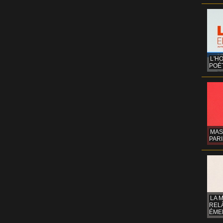
L'H
POÉT
MAS
PARI
LA 
REL
ÉMER