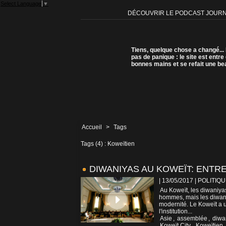
Select Language
▼
DÉCOUVRIR LE PODCAST JOUR
Tiens, quelque chose a changé...
pas de panique : le site est entre
bonnes mains et se refait une be
Accueil
>
Tags
Tags (4) : Koweïtien
DIWANIYAS AU KOWEÏT: ENTR
| 13/05/2017
|
POLITIQU
Au Koweït, les diwaniya
hommes, mais les diwaniya
modernité. Le Koweït a u
l'institution...
Asie
,
assemblée
,
diwa
Koweït City
,
Koweïtien