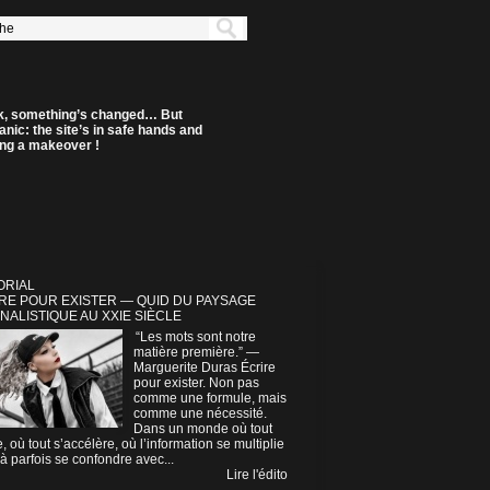
k, something’s changed… But
anic: the site’s in safe hands and
ting a makeover !
ORIAL
RE POUR EXISTER — QUID DU PAYSAGE
NALISTIQUE AU XXIE SIÈCLE
“Les mots sont notre
matière première.” —
Marguerite Duras Écrire
pour exister. Non pas
comme une formule, mais
comme une nécessité.
Dans un monde où tout
e, où tout s’accélère, où l’information se multiplie
à parfois se confondre avec...
Lire l'édito