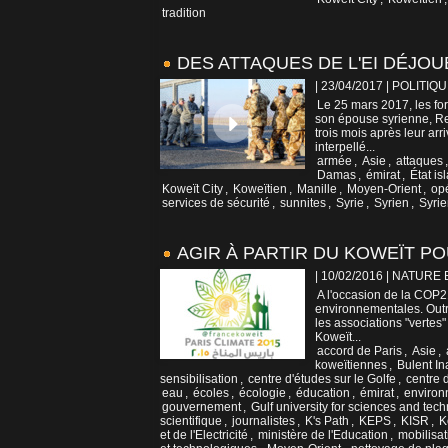
tradition
DES ATTAQUES DE L'EI DÉJO
| 23/04/2017
|
POLITIQU
Le 25 mars 2017, les for
son épouse syrienne, Reh
trois mois après leur ar
interpellé...
armée
,
Asie
,
attaques
Damas
,
émirat
,
État i
Koweït City
,
Koweïtien
,
Manille
,
Moyen-Orient
,
op
services de sécurité
,
sunnites
,
Syrie
,
Syrien
,
Syri
AGIR À PARTIR DU KOWEÏT PO
| 10/02/2016
|
NATURE 
A l'occasion de la COP2
environnementales. Outre 
les associations "vertes"
Koweït...
accord de Paris
,
Asie
,
koweïtiennes
,
Bulent In
sensibilisation
,
centre d'études sur le Golfe
,
centre 
eau
,
écoles
,
écologie
,
éducation
,
émirat
,
enviro
gouvernement
,
Gulf university for sciences and tec
scientifique
,
journalistes
,
K's Path
,
KEPS
,
KISR
,
K
et de l'Electricité
,
ministère de l'Education
,
mobilisat