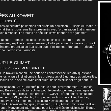
UÉES AU KOWEÏT
E ET SOCIÉTÉ
ces de sécurité philippines ont arrêté un Koweïtien, Hussein Al Dhafiri, et
af Zeïna, pour leurs liens présumés avec l'organisation État islamique,
rivée à Manille. Les forces de sécurité koweïtiennes ont également
,
attentat
,
bombe
,
cellules
,
chiisme
,
chiites
,
contrôle
,
Daech
,
slamique
,
explosifs
,
forces armées
,
Golfe persique
,
kamikaze
,
Koweït
,
ération
,
organisation État islamique
,
Philippines
,
Ramadan
,
sécurité
,
enne
,
terrorisme
,
terroriste
UR LE CLIMAT
ET DÉVELOPPEMENT DURABLE
1, le Koweït a connu une période d'effervescence liée aux questions
les acteurs institutionnels, les professeurs et étudiants des universités,
 issues de la société civile continuent de sensibiliser et d'agir pour un
association
,
AUK
,
Autorité publique pour l'environnement
,
autorités
an
,
Bureau des Nations Unies pour le développement
,
campagne de
de recherche
,
climat
,
conférences
,
COP21
,
dérèglement climatique
,
nnement
,
EPA
,
étudiants
,
Europe
,
exposition interactive
,
France
,
hnology
,
GUST
,
Homme
,
Institut du Koweït pour la recherche
oweït
,
Koweït écologique
,
Koweïtien
,
KSE
,
Milset
,
ministère de l'Eau
WAN
ions
,
Mouvement international pour les activités de loisirs scientifiques
BATE