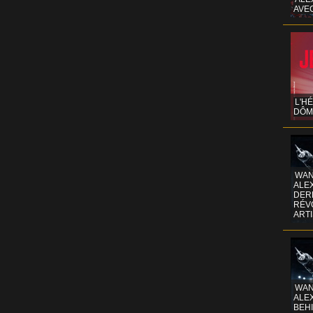
AVE
L'H
DÔM
WAN
ALE
DERR
RÉV
ART
WAN
ALE
BEHI