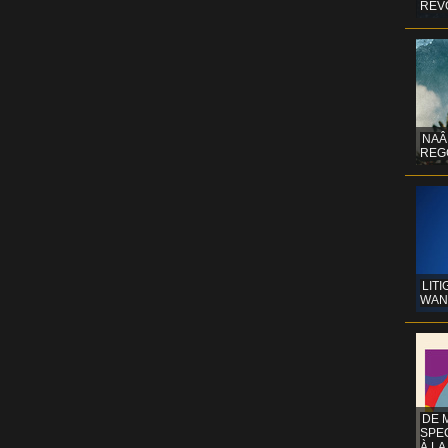
REV
NAÂ
REG
LITI
WAN
DE 
SPE
À LA