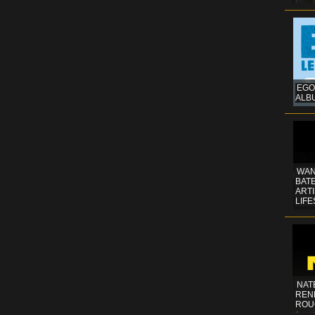
EGO
ALB
WAN
BATE
ART
LIFE
NAT
REN
ROU