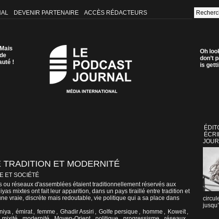
NAL
DEVENIR PARTENAIRE
ACCÈS RÉDACTEURS
 Mais
Oh loo
 de
don’t p
auté !
is get
ÉDIT
ÉCRI
JOUR
E TRADITION ET MODERNITÉ
E ET SOCIÉTÉ
s ou réseaux d'assemblées étaient traditionnellement réservés aux
s mixtes ont fait leur apparition, dans un pays tiraillé entre tradition et
ne vraie, discrète mais redoutable, vie politique qui a sa place dans
circul
jusqu’
niya
,
émirat
,
femme
,
Ghadir Assiri
,
Golfe persique
,
homme
,
Koweït
,
,
mixité
,
modernité
,
Moyen-Orient
,
politique
,
progressisme
,
réseaux
,