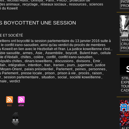
ges
,
Nicolas Hulot
,
Omniya
,
Paris
,
PNUD
,
protection de
PAT
 des animaux
,
recyclage
,
réseaux sociaux
,
ressources
,
sciences
PRO
té du Koweït
ES BOYCOTTENT UNE SESSION
E ET SOCIÉTÉ
WAN
ïtiens ont boycotté la session parlementaire du 13 janvier 2016 suite à
CRUI
r le conflit irano-saoudien, ainsi qu'au verdict du procès de membres
PROF
u Koweït en lien avec le Hezbollah et l'Iran. La justice koweïtienne s'est...
abie saoudite
,
armes
,
Asie
,
Assemblée
,
boycott
,
Bulent Inan
,
cellule
ste d'Abdalli
,
chiites
,
colère
,
conflit
,
conflit irano-saoudien
,
éputés chiites
,
dinars koweïtiens
,
discussions
,
divisions
,
Emir
,
llah
,
intégration
,
intention
,
Iran
,
Iranien
,
jours
,
jugement
,
justice
Moyen-Orient
,
palais présidentiel
,
Parlement
,
peines
,
personnes
,
u Parlement
,
presse locale
,
prison
,
prison à vie
,
procès
,
raison
,
r
,
session parlementaire
,
situation
,
social
,
société koweïtienne
,
STR
onale
,
verdict
EXP
TOUR
CAD
ALE