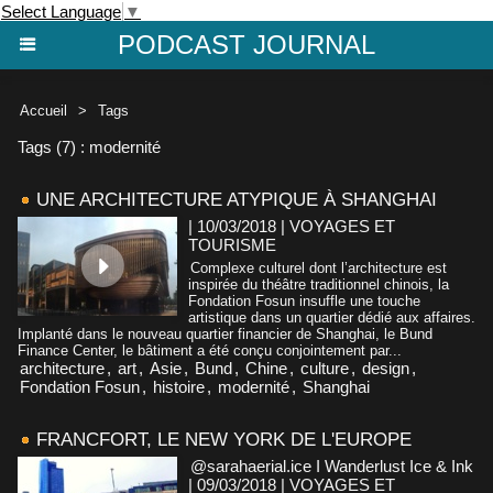
Select Language
▼
PODCAST JOURNAL
Accueil
>
Tags
Tags (7) : modernité
UNE ARCHITECTURE ATYPIQUE À SHANGHAI
| 10/03/2018
|
VOYAGES ET
TOURISME
Complexe culturel dont l’architecture est
inspirée du théâtre traditionnel chinois, la
Fondation Fosun insuffle une touche
artistique dans un quartier dédié aux affaires.
Implanté dans le nouveau quartier financier de Shanghai, le Bund
Finance Center, le bâtiment a été conçu conjointement par...
architecture
,
art
,
Asie
,
Bund
,
Chine
,
culture
,
design
,
Fondation Fosun
,
histoire
,
modernité
,
Shanghai
FRANCFORT, LE NEW YORK DE L'EUROPE
@sarahaerial.ice I Wanderlust Ice & Ink
| 09/03/2018
|
VOYAGES ET