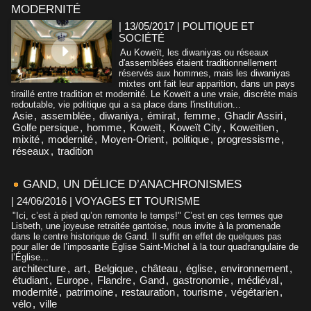
MODERNITÉ
| 13/05/2017
|
POLITIQUE ET
SOCIÉTÉ
Au Koweït, les diwaniyas ou réseaux
d'assemblées étaient traditionnellement
réservés aux hommes, mais les diwaniyas
mixtes ont fait leur apparition, dans un pays
tiraillé entre tradition et modernité. Le Koweït a une vraie, discrète mais
redoutable, vie politique qui a sa place dans l'institution...
Asie
,
assemblée
,
diwaniya
,
émirat
,
femme
,
Ghadir Assiri
,
Golfe persique
,
homme
,
Koweït
,
Koweït City
,
Koweïtien
,
mixité
,
modernité
,
Moyen-Orient
,
politique
,
progressisme
,
réseaux
,
tradition
GAND, UN DÉLICE D’ANACHRONISMES
| 24/06/2016
|
VOYAGES ET TOURISME
"Ici, c’est à pied qu’on remonte le temps!" C’est en ces termes que
Lisbeth, une joyeuse retraitée gantoise, nous invite à la promenade
dans le centre historique de Gand. Il suffit en effet de quelques pas
pour aller de l’imposante Église Saint-Michel à la tour quadrangulaire de
l’Église...
architecture
,
art
,
Belgique
,
château
,
église
,
environnement
,
étudiant
,
Europe
,
Flandre
,
Gand
,
gastronomie
,
médiéval
,
modernité
,
patrimoine
,
restauration
,
tourisme
,
végétarien
,
vélo
,
ville