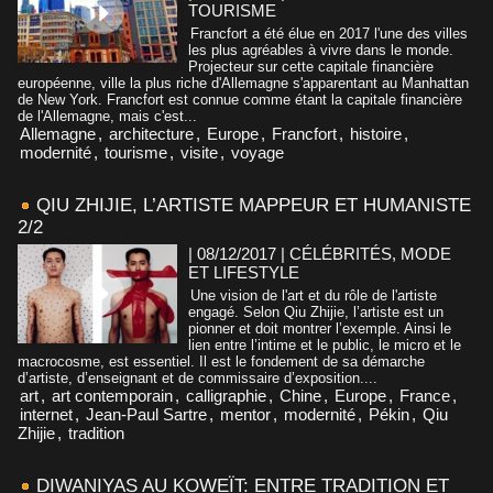
TOURISME
Francfort a été élue en 2017 l'une des villes
les plus agréables à vivre dans le monde.
Projecteur sur cette capitale financière
européenne, ville la plus riche d'Allemagne s'apparentant au Manhattan
de New York. Francfort est connue comme étant la capitale financière
de l'Allemagne, mais c'est...
Allemagne
,
architecture
,
Europe
,
Francfort
,
histoire
,
modernité
,
tourisme
,
visite
,
voyage
QIU ZHIJIE, L’ARTISTE MAPPEUR ET HUMANISTE
2/2
| 08/12/2017
|
CÉLÉBRITÉS, MODE
ET LIFESTYLE
Une vision de l'art et du rôle de l'artiste
engagé. Selon Qiu Zhijie, l’artiste est un
pionner et doit montrer l’exemple. Ainsi le
lien entre l’intime et le public, le micro et le
macrocosme, est essentiel. Il est le fondement de sa démarche
d’artiste, d’enseignant et de commissaire d’exposition....
art
,
art contemporain
,
calligraphie
,
Chine
,
Europe
,
France
,
internet
,
Jean-Paul Sartre
,
mentor
,
modernité
,
Pékin
,
Qiu
Zhijie
,
tradition
DIWANIYAS AU KOWEÏT: ENTRE TRADITION ET