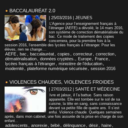
BACCALAURÉAT 2.0
| 25/03/2016
|
JEUNES
L’Agence pour l’enseignement français à
l’étranger (AEFE) a dévoilé, le 14 mars 2016,
son système de correction dématérialisée du
bac. Ce mode de traitement des copies
concernera, pour la première fois à la
session 2016, l’ensemble des lycées français à l’étranger. Pour les
élèves, rien ne change....
AEFE
,
bac
,
baccalauréat
,
copies
,
correcteur
,
correction
,
dématérialisation
,
données cryptées.
,
Europe
,
France
,
lycées français à l’étranger
,
ministère de l’éducation
,
modernité
,
plateforme numérique sécurisée
,
session 2016
VIOLENCES CHAUDES, VIOLENCES FROIDES
| 27/03/2012
|
SANTÉ ET MÉDECINE
Ivre et jaloux, il l’a battue. Sans raison
apparente. Elle est tombée sur le sol de sa
cuisine, la tête en sang, sans connaissance
devant sa petite fille de quatre ans. Il s’est
enfui. Violence chaude. Quelques semaines
après, dans mon cabinet, une fois assurée de la prise en charge de son
enfant...
adolescents
,
anorexie
,
bébé
,
délinquance
,
désir
,
haine
,