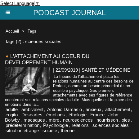
Select Language
▼
PODCAST JOURNAL
Accueil
>
Tags
Tags (2) : sciences sociales
L'ATTACHEMENT AU COEUR DU
DÉVELOPPEMENT HUMAIN
| 22/09/2019
|
SANTÉ ET MÉDECINE
La théorie de l'attachement place les
relations humaines au centre des besoins de
l'enfant, comme un besoin primordial à son
équilibre psychique. Ses premiers
attachements avec ses figures de référence
orienteront ses relations sociales d'adulte. Mais quelle est la place des
émotions dans la...
adulte
,
ambivalent
,
Antonio Damasio
,
anxieux
,
attachement
,
cogito
,
Descartes
,
émotions
,
éthologie
,
France
,
John
Bolwby
,
macaques
,
mère
,
neurosciences
,
nourrisson
,
oies
,
prédétermination
,
Psychologie
,
relations
,
sciences sociales
,
situation étrange
,
société
,
théorie