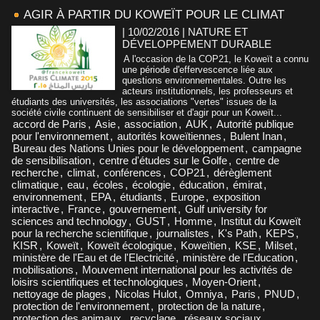
AGIR À PARTIR DU KOWEÏT POUR LE CLIMAT
| 10/02/2016
|
NATURE ET
DÉVELOPPEMENT DURABLE
A l'occasion de la COP21, le Koweït a connu
une période d'effervescence liée aux
questions environnementales. Outre les
acteurs institutionnels, les professeurs et
étudiants des universités, les associations "vertes" issues de la
société civile continuent de sensibiliser et d'agir pour un Koweït...
accord de Paris
,
Asie
,
association
,
AUK
,
Autorité publique
pour l'environnement
,
autorités koweïtiennes
,
Bulent Inan
,
Bureau des Nations Unies pour le développement
,
campagne
de sensibilisation
,
centre d'études sur le Golfe
,
centre de
recherche
,
climat
,
conférences
,
COP21
,
dérèglement
climatique
,
eau
,
écoles
,
écologie
,
éducation
,
émirat
,
environnement
,
EPA
,
étudiants
,
Europe
,
exposition
interactive
,
France
,
gouvernement
,
Gulf university for
sciences and technology
,
GUST
,
Homme
,
Institut du Koweït
pour la recherche scientifique
,
journalistes
,
K's Path
,
KEPS
,
KISR
,
Koweït
,
Koweït écologique
,
Koweïtien
,
KSE
,
Milset
,
ministère de l'Eau et de l'Electricité
,
ministère de l'Education
,
mobilisations
,
Mouvement international pour les activités de
loisirs scientifiques et technologiques
,
Moyen-Orient
,
nettoyage de plages
,
Nicolas Hulot
,
Omniya
,
Paris
,
PNUD
,
protection de l'environnement
,
protection de la nature
,
protection des animaux
,
recyclage
,
réseaux sociaux
,