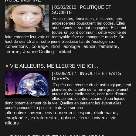
| 09/03/2019
|
POLITIQUE ET
SOCIÉTÉ
Écologistes, féministes, militantes, ces
adolescentes bousculent les codes. Elles
sont jeunes et surtout engagées. Elles ont
toutes un point commun : cette volonté de
faire entendre leur voix et l'incroyable rêve de changer le monde. Du
haut de ses 16 ans, cette jeune Suédoise fait de l'écologie sa...
convictions
,
courage
,
droit
,
écologie
,
espoir
,
féministe
,
femme
,
Jeanne Cridling
,
militant
VIE AILLEURS, MEILLEURE VIE ICI…
| 02/08/2017
|
INSOLITE ET FAITS
DIVERS
D’après une récente étude astrologique, sept
planètes de la taille de la Terre graviteraient
autour d’une étoile naine, dont trois d’entre
elles abriteraient des océans d’eau liquide,
donc potentiellement de la vie. Quelles en seraient les éventuelles
conséquences? La possibilité de vie sur une...
alternative
,
avenir
,
environnement
,
espoir
,
étoile naine
,
exoplanète
,
extraterrestre
,
galaxie
,
Terre
,
univers
,
vie
ailleurs