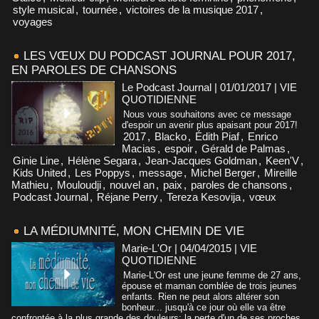
style musical
,
tournée
,
victoires de la musique 2017
,
voyages
LES VŒUX DU PODCAST JOURNAL POUR 2017,
EN PAROLES DE CHANSONS
Le Podcast Journal | 01/01/2017
|
VIE
QUOTIDIENNE
Nous vous souhaitons avec ce message
d'espoir un avenir plus apaisant pour 2017!
2017
,
Blacko
,
Édith Piaf
,
Enrico
Macias
,
espoir
,
Gérald de Palmas
,
Ginie Line
,
Hélène Segara
,
Jean-Jacques Goldman
,
Keen'V
,
Kids United
,
Les Poppys
,
message
,
Michel Berger
,
Mireille
Mathieu
,
Mouloudji
,
nouvel an
,
paix
,
paroles de chansons
,
Podcast Journal
,
Réjane Perry
,
Tereza Kesovija
,
vœux
LA MÉDIUMNITÉ, MON CHEMIN DE VIE
Marie-L'Or | 04/04/2015
|
VIE
QUOTIDIENNE
Marie-L'Or est une jeune femme de 27 ans,
épouse et maman comblée de trois jeunes
enfants. Rien ne peut alors altérer son
bonheur... jusqu'à ce jour où elle va être
confrontée à la plus grande des douleurs: la perte d'un de ses proches.