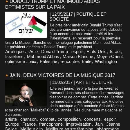
DONALD TRUMP ET MAHMOUD ABBAS
OPTIMISTES SUR LA PAIX
| 12/05/2017
|
POLITIQUE ET
SOCIÉTÉ
Le président américain Donald Trump s'est
déclaré convaincu de la possibilité d'aboutir
à un accord de paix entre Israël et les
Palestiniens, en recevant pour la première
fois à la Maison Blanche son homologue palestinien Mahmoud Abbas.
Le président américain Donald Trump et le président...
Amériques
,
Asie
,
Donald Trump
,
espoir
,
Etats-Unis
,
Israël
,
Israéliens
,
Mahmoud Abbas
,
Maison Blanche
,
Moyen-Orient
,
optimisme
,
paix
,
Palestine
,
rencontre
,
traité
,
Washington
JAIN, DEUX VICTOIRES DE LA MUSIQUE 2017
| 11/02/2017
|
ART ET CULTURE
Elle est jeune, respire la joie de vivre, et
transmet dans ses chansons des messages
d’espoir et de combat. Cette année, l’artiste
nommée dans trois catégories aux Victoires
de la musique a été nominée Artiste féminine
et sa chanson "Makeba" Clip de l'année. Née d’une mère malgache et
d’un père...
artiste
,
chanson
,
combat
,
composition
,
concerts
,
espoir
,
Europe
,
France
,
francophone
,
improvisation
,
Jain
,
Jeanne
Galice
,
Meilleur clip
,
Meilleure artiste féminine
,
phénomène
,