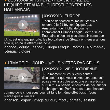
LES ROUMAINS FÊTENT LA VICTOIRE DE
L’ÉQUIPE STEAUA BUCUREŞTI CONTRE LES
HOLLANDAIS
| 03/03/2013
|
EUROPE
L’équipe de football roumaine Steaua a
rencontré le 21 février l’équipe Ajax
Amsterdam de l’Hollande pour le
championnat Europa League. Même si les
Roumains n’avaient plus d’espoir parce que
l’Ajax est une équipe forte, les footballeurs de Steaua ont réussi à nous
éblouir, en nous offrant une belle...
chance
,
équipe
,
espoir
,
Europa League
,
football
,
Roumanie
,
Steaua
,
victoire
L’IMAGE DU JOUR – VOUS N’ÊTES PAS SEULS
| 22/02/2012
|
VIE QUOTIDIENNE
À un moment où vous vous sentez
délaissés et que vous n’avez personne qui
puisse venir à votre aide, une phrase écrite
sur un mur a parfois le pouvoir de déclencher
le changement. Parfois aussi, une chanson
comme celle ci-dessous pourrait faire le même effet positif. Vous
n’avez qu’à ouvrir les...
chanson
,
espoir
,
image du jour
,
mots
,
phrase
,
solitude