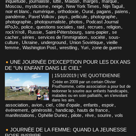
inquiétude
,
journaliste
,
lutte
,
Maidan
,
marges
,
marque
,
Moscou
,
mysticisme
,
neige
,
New York Times
,
Nijn Taguil
,
noir et blanc
,
numérique
,
orthodoxie
,
Oural
,
pagans
,
païens
,
pandémie
,
Pavel Volkov
,
pays
,
pellicule
,
photographe
,
photographie
,
photojournaliste
,
photos
,
Podcast Journal
#PoJo
,
police
,
questions sociales
,
raid
,
recrues
,
religion
,
rock'n'roll
,
Russie
,
Saint-Pétersbourg
,
sans-papier
,
se
cacher
,
séries
,
services de l'immigration
,
société
,
sous-
culture
,
Ukraine
,
underground
,
Union Soviétique
,
vieille
femme
,
Washington Post
,
wrestling
,
Yuri
,
zone de guerre
UNE JOURNÉE D'EXCEPTION POUR LES DIX ANS
DE "UN ENFANT DANS LE CIEL"
| 15/10/2019
|
VIE QUOTIDIENNE
Créée en 2009 par un certain Olivier
Prud'homme, cette association a pour but de
redonner le sourire aux enfants handicapés,
malades ou en soin palliatifs, en s'envolant
dans les airs.
association
,
avion
,
ciel
,
côte d'opale
,
enfants
,
espoir
,
événement
,
générosité
,
handicap
,
hauts de france
,
manifestations
,
Ophélie Duriez
,
pilote
,
rêve
,
sourire
,
vols
JOURNÉE DE LA FEMME: QUAND LA JEUNESSE
ROSE INSPIRE