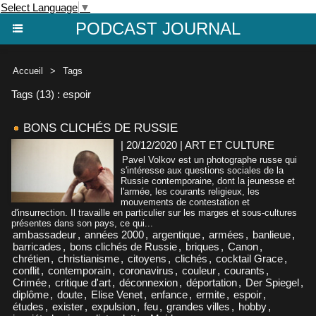
Select Language
▼
PODCAST JOURNAL
Accueil
>
Tags
Tags (13) : espoir
BONS CLICHÉS DE RUSSIE
| 20/12/2020
|
ART ET CULTURE
Pavel Volkov est un photographe russe qui
s'intéresse aux questions sociales de la
Russie contemporaine, dont la jeunesse et
l'armée, les courants religieux, les
mouvements de contestation et
d'insurrection. Il travaille en particulier sur les marges et sous-cultures
présentes dans son pays, ce qui...
ambassadeur
,
années 2000
,
argentique
,
armées
,
banlieue
,
barricades
,
bons clichés de Russie
,
briques
,
Canon
,
chrétien
,
christianisme
,
citoyens
,
clichés
,
cocktail Grace
,
conflit
,
contemporain
,
coronavirus
,
couleur
,
courants
,
Crimée
,
critique d'art
,
déconnexion
,
déportation
,
Der Spiegel
,
diplôme
,
doute
,
Elise Venet
,
enfance
,
ermite
,
espoir
,
études
,
exister
,
expulsion
,
feu
,
grandes villes
,
hobby
,