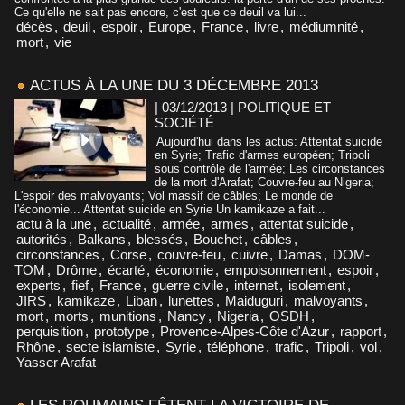
Ce qu'elle ne sait pas encore, c'est que ce deuil va lui...
décès
,
deuil
,
espoir
,
Europe
,
France
,
livre
,
médiumnité
,
mort
,
vie
ACTUS À LA UNE DU 3 DÉCEMBRE 2013
| 03/12/2013
|
POLITIQUE ET
SOCIÉTÉ
Aujourd'hui dans les actus: Attentat suicide
en Syrie; Trafic d'armes européen; Tripoli
sous contrôle de l'armée; Les circonstances
de la mort d'Arafat; Couvre-feu au Nigeria;
L'espoir des malvoyants; Vol massif de câbles; Le monde de
l'économie... Attentat suicide en Syrie Un kamikaze a fait...
actu à la une
,
actualité
,
armée
,
armes
,
attentat suicide
,
autorités
,
Balkans
,
blessés
,
Bouchet
,
câbles
,
circonstances
,
Corse
,
couvre-feu
,
cuivre
,
Damas
,
DOM-
TOM
,
Drôme
,
écarté
,
économie
,
empoisonnement
,
espoir
,
experts
,
fief
,
France
,
guerre civile
,
internet
,
isolement
,
JIRS
,
kamikaze
,
Liban
,
lunettes
,
Maiduguri
,
malvoyants
,
mort
,
morts
,
munitions
,
Nancy
,
Nigeria
,
OSDH
,
perquisition
,
prototype
,
Provence-Alpes-Côte d'Azur
,
rapport
,
Rhône
,
secte islamiste
,
Syrie
,
téléphone
,
trafic
,
Tripoli
,
vol
,
Yasser Arafat