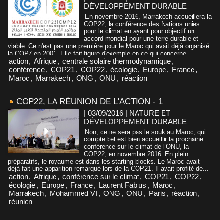
DÉVELOPPEMENT DURABLE
En novembre 2016, Marrakech accueillera la
COP22, la conférence des Nations unies
pour le climat en ayant pour objectif un
accord mondial pour une terre durable et
viable. Ce n'est pas une première pour le Maroc qui avait déjà organisé
la COP7 en 2001. Elle fait figure d'exemple en ce qui concerne...
action
,
Afrique
,
centrale solaire thermodynamique
,
conférence
,
COP21
,
COP22
,
écologie
,
Europe
,
France
,
Maroc
,
Marrakech
,
ONG
,
ONU
,
réaction
COP22, LA RÉUNION DE L'ACTION - 1
| 03/09/2016
|
NATURE ET
DÉVELOPPEMENT DURABLE
Non, ce ne sera pas le souk au Maroc, qui
compte bel est bien accueillir la prochaine
conférence sur le climat de l’ONU, la
COP22, en novembre 2016. En plein
préparatifs, le royaume est dans les starting blocks. Le Maroc avait
déjà fait une apparition remarqué lors de la COP21. Il avait profité de...
action
,
Afrique
,
conférence sur le climat
,
COP21
,
COP22
,
écologie
,
Europe
,
France
,
Laurent Fabius
,
Maroc
,
Marrakech
,
Mohammed VI
,
ONG
,
ONU
,
Paris
,
réaction
,
réunion