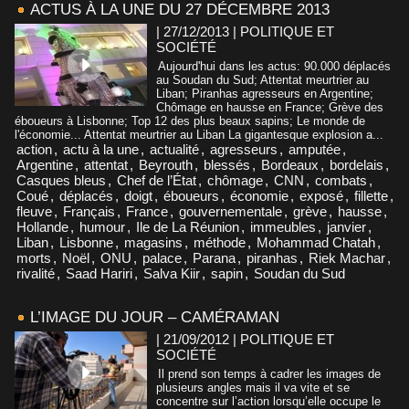
ACTUS À LA UNE DU 27 DÉCEMBRE 2013
| 27/12/2013
|
POLITIQUE ET
SOCIÉTÉ
Aujourd'hui dans les actus: 90.000 déplacés
au Soudan du Sud; Attentat meurtrier au
Liban; Piranhas agresseurs en Argentine;
Chômage en hausse en France; Grève des
éboueurs à Lisbonne; Top 12 des plus beaux sapins; Le monde de
l'économie... Attentat meurtrier au Liban La gigantesque explosion a...
action
,
actu à la une
,
actualité
,
agresseurs
,
amputée
,
Argentine
,
attentat
,
Beyrouth
,
blessés
,
Bordeaux
,
bordelais
,
Casques bleus
,
Chef de l’État
,
chômage
,
CNN
,
combats
,
Coué
,
déplacés
,
doigt
,
éboueurs
,
économie
,
exposé
,
fillette
,
fleuve
,
Français
,
France
,
gouvernementale
,
grève
,
hausse
,
Hollande
,
humour
,
Ile de La Réunion
,
immeubles
,
janvier
,
Liban
,
Lisbonne
,
magasins
,
méthode
,
Mohammad Chatah
,
morts
,
Noël
,
ONU
,
palace
,
Parana
,
piranhas
,
Riek Machar
,
rivalité
,
Saad Hariri
,
Salva Kiir
,
sapin
,
Soudan du Sud
L’IMAGE DU JOUR – CAMÉRAMAN
| 21/09/2012
|
POLITIQUE ET
SOCIÉTÉ
Il prend son temps à cadrer les images de
plusieurs angles mais il va vite et se
concentre sur l’action lorsqu’elle occupe le