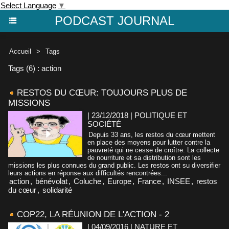
Select Language
▼
PODCAST JOURNAL
Accueil
>
Tags
Tags (6) : action
RESTOS DU CŒUR: TOUJOURS PLUS DE
MISSIONS
| 23/12/2018
|
POLITIQUE ET
SOCIÉTÉ
Depuis 33 ans, les restos du cœur mettent
en place des moyens pour lutter contre la
pauvreté qui ne cesse de croître. La collecte
de nourriture et sa distribution sont les
missions les plus connues du grand public. Les restos ont su diversifier
leurs actions en réponse aux difficultés rencontrées...
action
,
bénévolat
,
Coluche
,
Europe
,
France
,
INSEE
,
restos
du cœur
,
solidarité
COP22, LA RÉUNION DE L'ACTION - 2
| 04/09/2016
|
NATURE ET