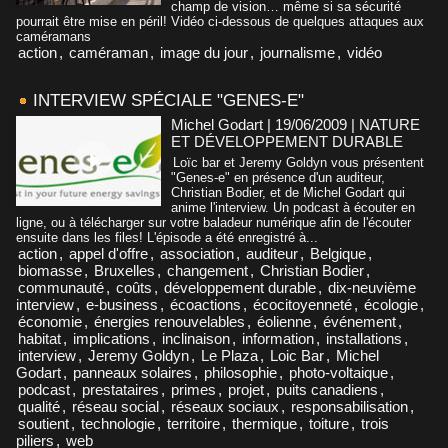
champ de vision… même si sa sécurité
pourrait être mise en péril! Vidéo ci-dessous de quelques attaques aux
caméramans
action
,
caméraman
,
image du jour
,
journalisme
,
vidéo
INTERVIEW SPÉCIALE "GENES-E"
Michel Godart | 19/06/2009
|
NATURE
ET DÉVELOPPEMENT DURABLE
Loïc bar et Jeremy Goldyn vous présentent
"Genes-e" en présence d'un auditeur,
Christian Bodier, et de Michel Godart qui
anime l'interview. Un podcast à écouter en
ligne, ou à télécharger sur votre baladeur numérique afin de l'écouter
ensuite dans les files! L'épisode a été enregistré à...
action
,
appel d'offre
,
association
,
auditeur
,
Belgique
,
biomasse
,
Bruxelles
,
changement
,
Christian Bodier
,
communauté
,
coûts
,
développement durable
,
dix-neuvième
interview
,
e-business
,
écoactions
,
écocitoyenneté
,
écologie
,
économie
,
énergies renouvelables
,
éolienne
,
événement
,
habitat
,
implications
,
inclinaison
,
information
,
installations
,
interview
,
Jeremy Goldyn
,
Le Plaza
,
Loic Bar
,
Michel
Godart
,
panneaux solaires
,
philosophie
,
photo-voltaique
,
podcast
,
prestataires
,
primes
,
projet
,
puits canadiens
,
qualité
,
réseau social
,
réseaux sociaux
,
responsabilisation
,
soutient
,
technologie
,
territoire
,
thermique
,
toiture
,
trois
piliers
,
web