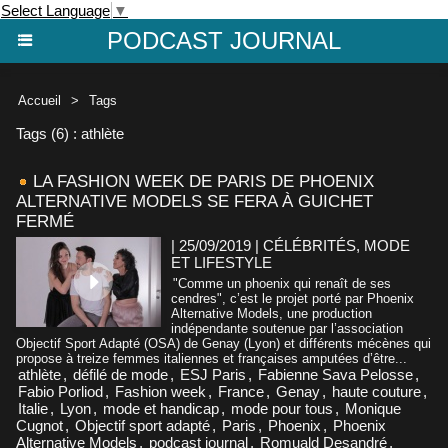
Select Language
▼
PODCAST JOURNAL
Accueil
>
Tags
Tags (6) : athlète
LA FASHION WEEK DE PARIS DE PHOENIX
ALTERNATIVE MODELS SE FERA À GUICHET
FERMÉ
| 25/09/2019
|
CÉLÉBRITÉS, MODE
ET LIFESTYLE
"Comme un phoenix qui renaît de ses
cendres", c’est le projet porté par Phoenix
Alternative Models, une production
indépendante soutenue par l’association
Objectif Sport Adapté (OSA) de Genay (Lyon) et différents mécènes qui
propose à treize femmes italiennes et françaises amputées d’être...
athlète
,
défilé de mode
,
ESJ Paris
,
Fabienne Sava Pelosse
,
Fabio Porliod
,
Fashion week
,
France
,
Genay
,
haute couture
,
Italie
,
Lyon
,
mode et handicap
,
mode pour tous
,
Monique
Cugnot
,
Objectif sport adapté
,
Paris
,
Phoenix
,
Phoenix
Alternative Models
,
podcast journal
,
Romuald Desandré
,