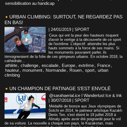
sensibilisation au handicap
URBAN CLIMBING: SURTOUT, NE REGARDEZ PAS
EN BAS!
| 24/01/2019
|
SPORT
Ceux qui ont la peur des hauteurs risquent
d'avoir le vertige à la découverte de ce sport
de l'extrême. L'objectif: atteindre les plus
hauts sommets à la force de ses mains. Si
les monuments pouvaient parler, ils
témoigneraient de la folie de ces grimpeurs urbains. En octobre 2018, la
cathédrale...
athlète
,
challenge
,
escalade
,
Europe
,
extrême
,
France
,
hauteur
,
monument
,
Normandie
,
Rouen
,
sport
,
urban
climbing
UN CHAMPION DE PATINAGE S'EST ENVOLÉ
@sarahaerial.ice I Wanderlust Ice & Ink
| 30/07/2018
|
SPORT
Médaillé de bronze aux Jeux olympiques de
Sotchi en 2014, le patineur artistique Kazakh
Denis Ten, s'est éteint le 19 juillet 2018 à
Almaty après avoir été poignardé pour le vol
de sa voiture. La nouvelle a choqué son pays, le Kazakstan, mais