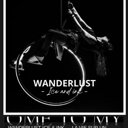
WANDERLUST ICE & INK — LA VIE SUR UN