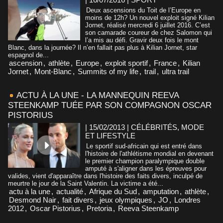
Deux ascensions du Toit de l’Europe en
moins de 12h? Un nouvel exploit signé Kilian
Jornet, réalisé mercredi 6 juillet 2016. C’est
son camarade coureur de chez Salomon qui
l’a mis au défi. Gravir deux fois le mont
Blanc, dans la journée? Il n’en fallait pas plus à Kilian Jornet, star
espagnol de...
ascension
,
athlète
,
Europe
,
exploit sportif
,
France
,
Kilian
Jornet
,
Mont-Blanc
,
Summits of my life
,
trail
,
ultra trail
ACTU À LA UNE - LA MANNEQUIN REEVA
STEENKAMP TUÉE PAR SON COMPAGNON OSCAR
PISTORIUS
| 15/02/2013
|
CÉLÉBRITÉS, MODE
ET LIFESTYLE
Le sportif sud-africain qui est entré dans
l'histoire de l'athlétisme mondial en devenant
le premier champion paralympique double
amputé à s'aligner dans les épreuves pour
valides, vient d'apparaître dans l'histoire des faits divers, inculpé de
meurtre le jour de la Saint Valentin. La victime a été...
actu à la une
,
actualité
,
Afrique du Sud
,
amputation
,
athlète
,
Desmond Nair
,
fait divers
,
jeux olympiques
,
JO
,
Londres
2012
,
Oscar Pistorius
,
Pretoria
,
Reeva Steenkamp