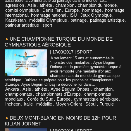
aussi toute la communauté du patinage dans le monde. Le...
agression
,
Asie
,
athlète
,
champion
,
champion du monde
,
comité olympique
,
Denis Ten
,
Europe
,
hommage
,
hommage
international
,
hommage national
,
ISU
,
Jeux Olympique
,
Kazakstan
,
médaillé Olympique
,
patinage
,
patinage artistique
,
patineur artistique
,
sport
UNE CHAMPIONNE TURQUE DU MONDE DE
GYMNASTIQUE AÉROBIQUE
| 17/03/2017
|
SPORT
A seulement 15 ans et surnommée le
"monstre des médailles", Ayşe Begüm
Onbaşı est la première gymnaste turque à
avoir remporté une médaille d'or aux
championnats du monde de gymnastique
aérobique. L'athlète se prépare pour les prochains championnats
d'Europe. Ayşe Begüm Onbaşı a décroché l'or dans...
Ankara
,
Asie
,
athlète
,
Ayse Begum Onbasi
,
champion
,
championnats
,
championnats d'Europe
,
championnats
mondiaux
,
Corée du Sud
,
Europe
,
gymnastique aérobique
,
Incheon
,
Italie
,
médaille
,
Moyen-Orient
,
Séoul
,
Turquie
DEUX MONT-BLANC EN MOINS DE 12H POUR
KILIAN JORNET
| 16/07/2016
|
SPORT