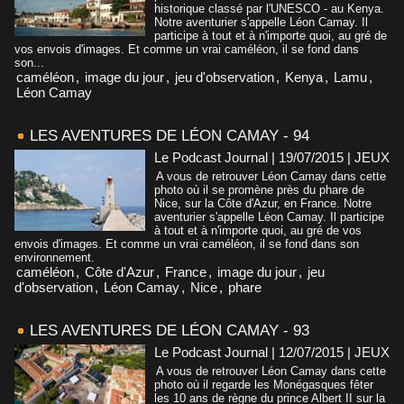
historique classé par l'UNESCO - au Kenya.
Notre aventurier s'appelle Léon Camay. Il
participe à tout et à n'importe quoi, au gré de
vos envois d'images. Et comme un vrai caméléon, il se fond dans
son...
caméléon
,
image du jour
,
jeu d'observation
,
Kenya
,
Lamu
,
Léon Camay
LES AVENTURES DE LÉON CAMAY - 94
Le Podcast Journal | 19/07/2015
|
JEUX
A vous de retrouver Léon Camay dans cette
photo où il se promène près du phare de
Nice, sur la Côte d'Azur, en France. Notre
aventurier s'appelle Léon Camay. Il participe
à tout et à n'importe quoi, au gré de vos
envois d'images. Et comme un vrai caméléon, il se fond dans son
environnement.
caméléon
,
Côte d'Azur
,
France
,
image du jour
,
jeu
d'observation
,
Léon Camay
,
Nice
,
phare
LES AVENTURES DE LÉON CAMAY - 93
Le Podcast Journal | 12/07/2015
|
JEUX
A vous de retrouver Léon Camay dans cette
photo où il regarde les Monégasques fêter
les 10 ans de règne du prince Albert II sur la