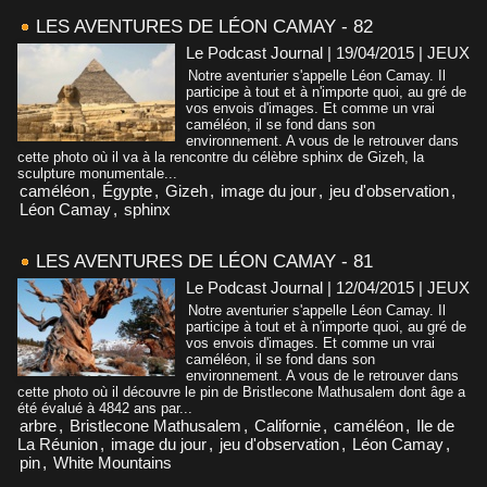
LES AVENTURES DE LÉON CAMAY - 82
Le Podcast Journal | 19/04/2015
|
JEUX
Notre aventurier s'appelle Léon Camay. Il
participe à tout et à n'importe quoi, au gré de
vos envois d'images. Et comme un vrai
caméléon, il se fond dans son
environnement. A vous de le retrouver dans
cette photo où il va à la rencontre du célèbre sphinx de Gizeh, la
sculpture monumentale...
caméléon
,
Égypte
,
Gizeh
,
image du jour
,
jeu d'observation
,
Léon Camay
,
sphinx
LES AVENTURES DE LÉON CAMAY - 81
Le Podcast Journal | 12/04/2015
|
JEUX
Notre aventurier s'appelle Léon Camay. Il
participe à tout et à n'importe quoi, au gré de
vos envois d'images. Et comme un vrai
caméléon, il se fond dans son
environnement. A vous de le retrouver dans
cette photo où il découvre le pin de Bristlecone Mathusalem dont âge a
été évalué à 4842 ans par...
arbre
,
Bristlecone Mathusalem
,
Californie
,
caméléon
,
Ile de
La Réunion
,
image du jour
,
jeu d'observation
,
Léon Camay
,
pin
,
White Mountains