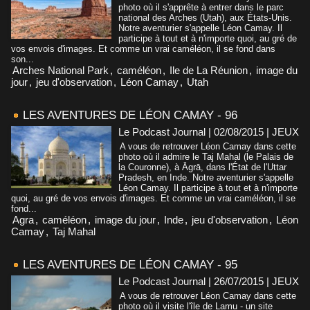
photo où il s'apprête à entrer dans le parc
national des Arches (Utah), aux États-Unis.
Notre aventurier s'appelle Léon Camay. Il
participe à tout et à n'importe quoi, au gré de
vos envois d'images. Et comme un vrai caméléon, il se fond dans
son...
Arches National Park
,
caméléon
,
Ile de La Réunion
,
image du
jour
,
jeu d'observation
,
Léon Camay
,
Utah
LES AVENTURES DE LÉON CAMAY - 96
Le Podcast Journal | 02/08/2015
|
JEUX
A vous de retrouver Léon Camay dans cette
photo où il admire le Taj Mahal (le Palais de
la Couronne), à Āgrā, dans l'État de l'Uttar
Pradesh, en Inde. Notre aventurier s'appelle
Léon Camay. Il participe à tout et à n'importe
quoi, au gré de vos envois d'images. Et comme un vrai caméléon, il se
fond...
Agra
,
caméléon
,
image du jour
,
Inde
,
jeu d'observation
,
Léon
Camay
,
Taj Mahal
LES AVENTURES DE LÉON CAMAY - 95
Le Podcast Journal | 26/07/2015
|
JEUX
A vous de retrouver Léon Camay dans cette
photo où il visite l'île de Lamu - un site