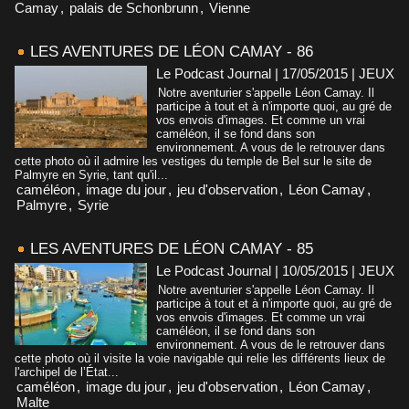
Camay
,
palais de Schonbrunn
,
Vienne
LES AVENTURES DE LÉON CAMAY - 86
Le Podcast Journal | 17/05/2015
|
JEUX
Notre aventurier s'appelle Léon Camay. Il
participe à tout et à n'importe quoi, au gré de
vos envois d'images. Et comme un vrai
caméléon, il se fond dans son
environnement. A vous de le retrouver dans
cette photo où il admire les vestiges du temple de Bel sur le site de
Palmyre en Syrie, tant qu'il...
caméléon
,
image du jour
,
jeu d'observation
,
Léon Camay
,
Palmyre
,
Syrie
LES AVENTURES DE LÉON CAMAY - 85
Le Podcast Journal | 10/05/2015
|
JEUX
Notre aventurier s'appelle Léon Camay. Il
participe à tout et à n'importe quoi, au gré de
vos envois d'images. Et comme un vrai
caméléon, il se fond dans son
environnement. A vous de le retrouver dans
cette photo où il visite la voie navigable qui relie les différents lieux de
l'archipel de l’État...
caméléon
,
image du jour
,
jeu d'observation
,
Léon Camay
,
Malte