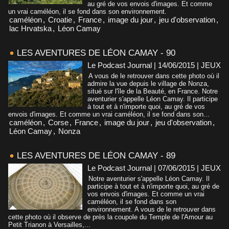
au gré de vos envois d'images. Et comme
un vrai caméléon, il se fond dans son environnement.
caméléon
,
Croatie
,
France
,
image du jour
,
jeu d'observation
,
lac Hrvatska
,
Léon Camay
LES AVENTURES DE LÉON CAMAY - 90
Le Podcast Journal | 14/06/2015
|
JEUX
A vous de le retrouver dans cette photo où il
admire la vue depuis le village de Nonza,
situé sur l'île de la Beauté, en France. Notre
aventurier s'appelle Léon Camay. Il participe
à tout et à n'importe quoi, au gré de vos
envois d'images. Et comme un vrai caméléon, il se fond dans son...
caméléon
,
Corse
,
France
,
image du jour
,
jeu d'observation
,
Léon Camay
,
Nonza
LES AVENTURES DE LÉON CAMAY - 89
Le Podcast Journal | 07/06/2015
|
JEUX
Notre aventurier s'appelle Léon Camay. Il
participe à tout et à n'importe quoi, au gré de
vos envois d'images. Et comme un vrai
caméléon, il se fond dans son
environnement. A vous de le retrouver dans
cette photo où il observe de près la coupole du Temple de l'Amour au
Petit Trianon à Versailles,...