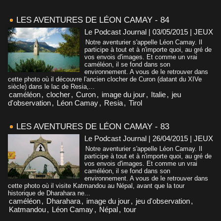
LES AVENTURES DE LÉON CAMAY - 84
Le Podcast Journal | 03/05/2015
|
JEUX
Notre aventurier s'appelle Léon Camay. Il
participe à tout et à n'importe quoi, au gré de
vos envois d'images. Et comme un vrai
caméléon, il se fond dans son
environnement. A vous de le retrouver dans
cette photo où il découvre l'ancien clocher de Curon (datant du XIVe
siècle) dans le lac de Resia,...
caméléon
,
clocher
,
Curon
,
image du jour
,
Italie
,
jeu
d'observation
,
Léon Camay
,
Resia
,
Tirol
LES AVENTURES DE LÉON CAMAY - 83
Le Podcast Journal | 26/04/2015
|
JEUX
Notre aventurier s'appelle Léon Camay. Il
participe à tout et à n'importe quoi, au gré de
vos envois d'images. Et comme un vrai
caméléon, il se fond dans son
environnement. A vous de le retrouver dans
cette photo où il visite Katmandou au Népal, avant que la tour
historique de Dharahara ne...
caméléon
,
Dharahara
,
image du jour
,
jeu d'observation
,
Katmandou
,
Léon Camay
,
Népal
,
tour