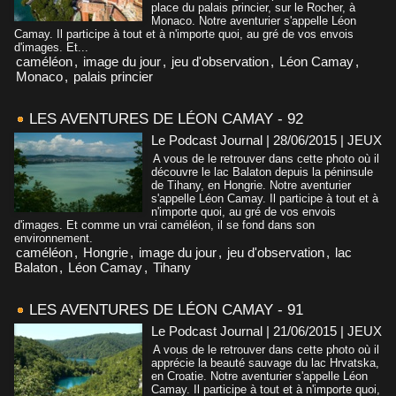
place du palais princier, sur le Rocher, à
Monaco. Notre aventurier s'appelle Léon
Camay. Il participe à tout et à n'importe quoi, au gré de vos envois
d'images. Et...
caméléon
,
image du jour
,
jeu d'observation
,
Léon Camay
,
Monaco
,
palais princier
LES AVENTURES DE LÉON CAMAY - 92
Le Podcast Journal | 28/06/2015
|
JEUX
A vous de le retrouver dans cette photo où il
découvre le lac Balaton depuis la péninsule
de Tihany, en Hongrie. Notre aventurier
s'appelle Léon Camay. Il participe à tout et à
n'importe quoi, au gré de vos envois
d'images. Et comme un vrai caméléon, il se fond dans son
environnement.
caméléon
,
Hongrie
,
image du jour
,
jeu d'observation
,
lac
Balaton
,
Léon Camay
,
Tihany
LES AVENTURES DE LÉON CAMAY - 91
Le Podcast Journal | 21/06/2015
|
JEUX
A vous de le retrouver dans cette photo où il
apprécie la beauté sauvage du lac Hrvatska,
en Croatie. Notre aventurier s'appelle Léon
Camay. Il participe à tout et à n'importe quoi,