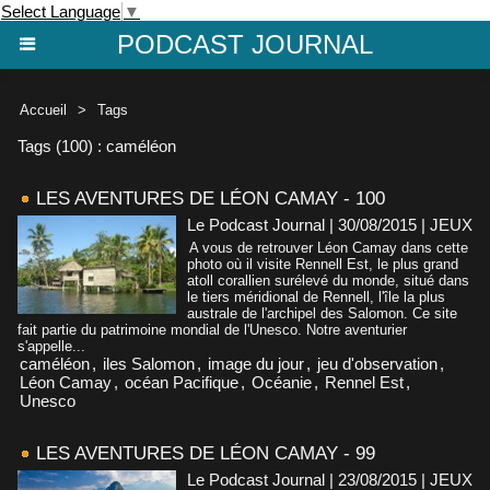
Select Language
▼
PODCAST JOURNAL
Accueil
>
Tags
Tags (100) : caméléon
LES AVENTURES DE LÉON CAMAY - 100
Le Podcast Journal | 30/08/2015
|
JEUX
A vous de retrouver Léon Camay dans cette
photo où il visite Rennell Est, le plus grand
atoll corallien surélevé du monde, situé dans
le tiers méridional de Rennell, l'île la plus
australe de l'archipel des Salomon. Ce site
fait partie du patrimoine mondial de l'Unesco. Notre aventurier
s'appelle...
caméléon
,
iles Salomon
,
image du jour
,
jeu d'observation
,
Léon Camay
,
océan Pacifique
,
Océanie
,
Rennel Est
,
Unesco
LES AVENTURES DE LÉON CAMAY - 99
Le Podcast Journal | 23/08/2015
|
JEUX