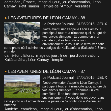
caméléon
,
France
,
image du jour
,
jeu d'observation
,
Léon
Camay
,
Petit Trianon
,
Temple de l'Amour
,
Versailles
LES AVENTURES DE LÉON CAMAY - 88
Le Podcast Journal | 31/05/2015
|
JEUX
Notre aventurier s'appelle Léon Camay. Il
participe à tout et à n'importe quoi, au gré de
vos envois d'images. Et comme un vrai
caméléon, il se fond dans son
environnement. A vous de le retrouver dans
cette photo où il admire les vestiges de Kailâsanâtha (Kailash) à Ellora,
en Inde.
caméléon
,
Ellora
,
image du jour
,
Inde
,
jeu d'observation
,
Kailâsanâtha
,
Léon Camay
,
temple
LES AVENTURES DE LÉON CAMAY - 87
Le Podcast Journal | 24/05/2015
|
JEUX
Notre aventurier s'appelle Léon Camay. Il
participe à tout et à n'importe quoi, au gré de
vos envois d'images. Et comme un vrai
caméléon, il se fond dans son
environnement. A vous de le retrouver dans
cette photo où il arrive devant le palais de Schonbrunn à Vienne, en
Autriche.
Autriche
,
caméléon
,
image du jour
,
jeu d'observation
,
Léon