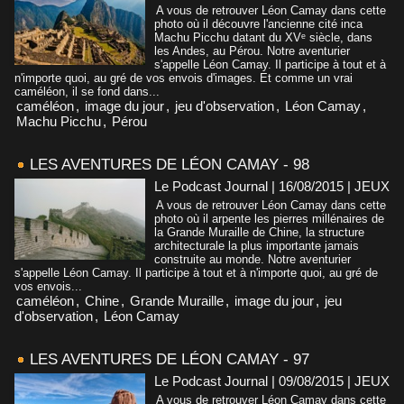
A vous de retrouver Léon Camay dans cette
photo où il découvre l'ancienne cité inca
Machu Picchu datant du XVᵉ siècle, dans
les Andes, au Pérou. Notre aventurier
s'appelle Léon Camay. Il participe à tout et à
n'importe quoi, au gré de vos envois d'images. Et comme un vrai
caméléon, il se fond dans...
caméléon
,
image du jour
,
jeu d'observation
,
Léon Camay
,
Machu Picchu
,
Pérou
LES AVENTURES DE LÉON CAMAY - 98
Le Podcast Journal | 16/08/2015
|
JEUX
A vous de retrouver Léon Camay dans cette
photo où il arpente les pierres millénaires de
la Grande Muraille de Chine, la structure
architecturale la plus importante jamais
construite au monde. Notre aventurier
s'appelle Léon Camay. Il participe à tout et à n'importe quoi, au gré de
vos envois...
caméléon
,
Chine
,
Grande Muraille
,
image du jour
,
jeu
d'observation
,
Léon Camay
LES AVENTURES DE LÉON CAMAY - 97
Le Podcast Journal | 09/08/2015
|
JEUX
A vous de retrouver Léon Camay dans cette