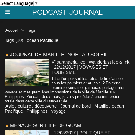
Select Language
▼
PODCAST JOURNAL
Accueil
>
Tags
Tags (10) : océan Pacifique
JOURNAL DE MANILLE: NOËL AU SOLEIL
@sarahaerial.ice I Wanderlust Ice & Ink
| 22/12/2017
|
VOYAGES ET
TOURISME
Et si l'on passait les fêtes de fin d'année
sous les palmiers et au soleil? En cette
première semaine, j'aimerais partager mon
voyage et mes premières impressions de la ville de Manille aux
Philippines. Pendant deux mois, je vais procéder à une immersion
totale dans cette ville du sud-est de...
Asie
,
culture
,
découverte
,
Journal de bord
,
Manille
,
océan
Pacifique
,
Philippines
,
voyage
MENACE SUR L’ILE DE GUAM
| 12/08/2017
|
POLITIQUE ET