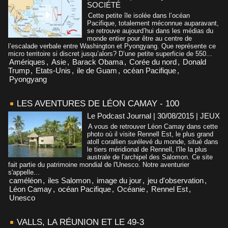
SOCIÉTÉ
Cette petite île isolée dans l’océan
Pacifique, totalement méconnue auparavant,
se retrouve aujourd’hui dans les médias du
monde entier pour être au centre de
l’escalade verbale entre Washington et Pyongyang. Que représente ce
micro territoire si discret jusqu’alors? D’une petite superficie de 550...
Amériques
,
Asie
,
Barack Obama
,
Corée du nord
,
Donald
Trump
,
Etats-Unis
,
ile de Guam
,
océan Pacifique
,
Pyongyang
LES AVENTURES DE LÉON CAMAY - 100
Le Podcast Journal | 30/08/2015
|
JEUX
A vous de retrouver Léon Camay dans cette
photo où il visite Rennell Est, le plus grand
atoll corallien surélevé du monde, situé dans
le tiers méridional de Rennell, l'île la plus
australe de l'archipel des Salomon. Ce site
fait partie du patrimoine mondial de l'Unesco. Notre aventurier
s'appelle...
caméléon
,
iles Salomon
,
image du jour
,
jeu d'observation
,
Léon Camay
,
océan Pacifique
,
Océanie
,
Rennel Est
,
Unesco
VALLS, LA RÉUNION ET LE 49-3