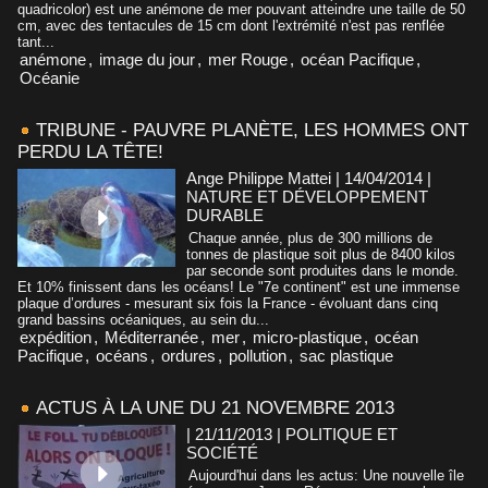
quadricolor) est une anémone de mer pouvant atteindre une taille de 50
cm, avec des tentacules de 15 cm dont l'extrémité n'est pas renflée
tant...
anémone
,
image du jour
,
mer Rouge
,
océan Pacifique
,
Océanie
TRIBUNE - PAUVRE PLANÈTE, LES HOMMES ONT
PERDU LA TÊTE!
Ange Philippe Mattei | 14/04/2014
|
NATURE ET DÉVELOPPEMENT
DURABLE
Chaque année, plus de 300 millions de
tonnes de plastique soit plus de 8400 kilos
par seconde sont produites dans le monde.
Et 10% finissent dans les océans! Le "7e continent" est une immense
plaque d’ordures - mesurant six fois la France - évoluant dans cinq
grand bassins océaniques, au sein du...
expédition
,
Méditerranée
,
mer
,
micro-plastique
,
océan
Pacifique
,
océans
,
ordures
,
pollution
,
sac plastique
ACTUS À LA UNE DU 21 NOVEMBRE 2013
| 21/11/2013
|
POLITIQUE ET
SOCIÉTÉ
Aujourd'hui dans les actus: Une nouvelle île