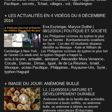
Pacifique
,
secrets
,
Tchad
,
villages
,
vol
,
Washington
LES ACTUALITÉS EN 4 VIDÉOS DU 8 DÉCEMBRE
2014
Eva Esztergar, Maryse Duilhé |
08/12/2014
|
POLITIQUE ET SOCIÉTÉ
Les Philippines victimes du typhon le plus
fort de l'année - Bombardements israéliens
en Syrie - L'un des 43 étudiants disparus
identifié au Mexique - Kate et William de
Cambridge à New York... Les Philippines victimes du typhon le plus fort
de l'année Ce week-end, le typhon Hagupit a frappé la...
actu à la une
,
actualité
,
aéroport
,
Alexander Mora Venancio
,
Cocula
,
Damas
,
Dimas
,
Igual
,
Ile de La Réunion
,
Israël
,
Mexique
,
océan Pacifique
,
Philippines
,
Royaume-Uni
,
Syrie
,
typhon Hagupit
IMAGE DU JOUR: ANÉMONE BULLE
I.J. | 11/09/2014
|
NATURE ET
DÉVELOPPEMENT DURABLE
Anémone bulle de la famille des actiniidés.
L’anémone à bouts renflés, ou anémone
bulle, ou anémone à tétines ou encore
anémone vésiculeuse (Entacmaea