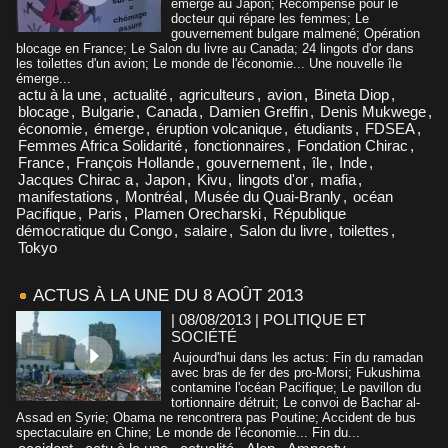
émerge au Japon; Récompense pour le
docteur qui répare les femmes; Le
gouvernement bulgare malmené; Opération
blocage en France; Le Salon du livre au Canada; 24 lingots d'or dans
les toilettes d'un avion; Le monde de l'économie... Une nouvelle île
émerge...
actu à la une
,
actualité
,
agriculteurs
,
avion
,
Bineta Diop
,
blocage
,
Bulgarie
,
Canada
,
Damien Greffin
,
Denis Mukwege
,
économie
,
émerge
,
éruption volcanique
,
étudiants
,
FDSEA
,
Femmes Africa Solidarité
,
fonctionnaires
,
Fondation Chirac
,
France
,
François Hollande
,
gouvernement
,
île
,
Inde
,
Jacques Chirac a
,
Japon
,
Kivu
,
lingots d'or
,
mafia
,
manifestations
,
Montréal
,
Musée du Quai-Branly
,
océan
Pacifique
,
Paris
,
Plamen Orecharski
,
République
démocratique du Congo
,
salaire
,
Salon du livre
,
toilettes
,
Tokyo
ACTUS À LA UNE DU 8 AOÛT 2013
| 08/08/2013
|
POLITIQUE ET
SOCIÉTÉ
Aujourd'hui dans les actus: Fin du ramadan
avec bras de fer des pro-Morsi; Fukushima
contamine l'océan Pacifique; Le pavillon du
tortionnaire détruit; Le convoi de Bachar al-
Assad en Syrie; Obama ne rencontrera pas Poutine; Accident de bus
spectaculaire en Chine; Le monde de l'économie... Fin du...