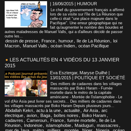
| 16/06/2015
|
HUMOUR
Le chef du gouvernement français a affirmé
lors de sa visite sur l'île de La Réunion que
celle-ci était "une place majeure dans le
Pacifique". Une erreur géographique qui ne
fait qu'augmenter le nombre des bourdes et
autres maladresses de Manuel Valls, qui a d'ailleurs décidé de passer
outre les...
dessin de presse
,
France
,
humour
,
Ile de La Réunion
,
loi
Macron
,
Manuel Valls
,
océan Indien
,
océan Pacifique
LES ACTUALITÉS EN 4 VIDÉOS DU 13 JANVIER
2015
Eva Esztergar, Maryse Duilhé |
13/01/2015
|
POLITIQUE ET SOCIÉTÉ
Des milliers de cadavres dans les villages
massacrés par Boko Haram - Fumée
mortelle dans le métro de la capitale
américaine - Montée de l'islamophobie - Le
vol d'Air Asia peut livrer ses secrets... Des milliers de cadavres dans
les villages massacrés par Boko Haram Depuis plusieurs jours...
Abdallah Kekri
,
actu à la une
,
actualité
,
Air Asia
,
arc
électrique
,
avion
,
Baga
,
boîtes noires
,
Boko Haram
,
cadavres
,
Cameroun
,
France
,
fumée mortelle
,
Ile de La
Réunion
,
Indonésie
,
islamophobie
,
Maiduguri
,
massacres
,
mer de Java
,
métro
,
milliers
,
montée
,
Niger
,
Nigeria
,
océan