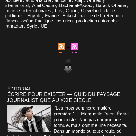
accident
,
actu à la une
,
actualité
,
Alep
,
Amnesty
international
,
Ariel Castro
,
Bachar al-Assad
,
Barack Obama
,
bourses internationales
,
bus
,
Chine
,
Cleveland
,
dettes
publiques
,
Egypte
,
France
,
Fukushima
,
Ile de La Réunion
,
Japon
,
océan Pacifique
,
pollution
,
production automoble
,
ramadan
,
Syrie
,
UE
ÉDITORIAL
ÉCRIRE POUR EXISTER — QUID DU PAYSAGE
JOURNALISTIQUE AU XXIE SIÈCLE
“Les mots sont notre matière
première.” — Marguerite Duras Écrire
pour exister. Non pas comme une
formule, mais comme une nécessité.
Dans un monde où tout circule, où