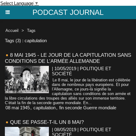
Select Language
▼
PODCAST JOURNAL
Accueil
>
Tags
Tags (3) : capitulation
8 MAI 1945 - LE JOUR DE LA CAPITULATION SANS
CONDITIONS DE L’ARMÉE ALLEMANDE
| 10/05/2019
|
POLITIQUE ET
SOCIÉTÉ
Le 8 mai, le jour de la libération est célébrée
dans de nombreux pays européens. Et pour
l’Allemagne, ce jours-là signifie la
capitulation sans conditions de son armée et
la libre circulations des troupes des alliés sur son immense territoire.
C’était la fin de la seconde guerre mondiale. En...
08 mai 1945
,
capitulation
,
fin seconde Guerre mondiale
QUE SE PASSE-T-IL UN 8 MAI?
| 08/05/2019
|
POLITIQUE ET
SOCIÉTÉ