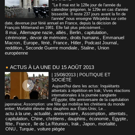
"Le 8 mai est le 128e jour de l'année du
calendrier grégorien, le 129e en cas d'année
bissextile. Il reste 237 jours avant la fin de
l'année" nous enseigne Wikipédia sur cette
date, devenue jour férié annuel en France, depuis la décision de
François Mitterrand en 1981. Elle fait plus précisément...
8 mai
,
Allemagne nazie
,
alliés
,
Berlin
,
capitulation
,
cérémonie
,
devoir de mémoire
,
droits humains
,
Emmanuel
Macron
,
Europe
,
férié
,
France
,
Hitler
,
Podcast Journal
,
reddition
,
Seconde Guerre mondiale
,
Staline
,
Union
européenne
ACTUS À LA UNE DU 15 AOÛT 2013
| 15/08/2013
|
POLITIQUE ET
SOCIÉTÉ
Aujourd'hui dans les actus: Inquiétants
attentats à répétition en Irak; Vives réactions
internationales à la journée sanglante
d’Égypte; 68e anniversaire de la capitulation
japonaise; Assomption: une fête qui mobilise les chrétiens du monde
entier; Mortalité élevée des dauphins aux États-Unis; Le...
actu à la une
,
actualité
,
anniversaire
,
Assomption
,
attentats
,
capitulation
,
Chine
,
chrétiens
,
dauphins
,
économie
,
Egypte
,
fête
,
France
,
Ile de La Réunion
,
Irak
,
Japon
,
mortalité
,
ONU
,
Turquie
,
voiture piégée