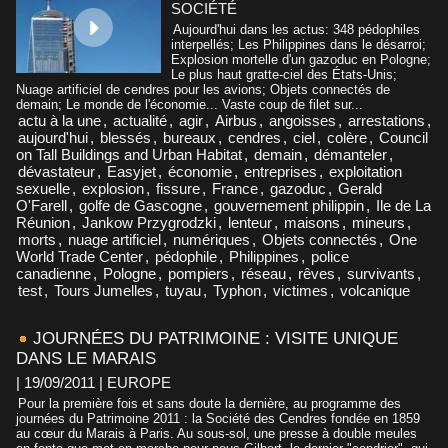
SOCIÉTÉ
Aujourd'hui dans les actus: 348 pédophiles
interpellés; Les Philippines dans le désarroi;
Explosion mortelle d'un gazoduc en Pologne;
Le plus haut gratte-ciel des États-Unis;
Nuage artificiel de cendres pour les avions; Objets connectés de
demain; Le monde de l'économie... Vaste coup de filet sur...
actu à la une
,
actualité
,
agir
,
Airbus
,
angoisses
,
arrestations
,
aujourd'hui
,
blessés
,
bureaux
,
cendres
,
ciel
,
colère
,
Council
on Tall Buildings and Urban Habitat
,
demain
,
démanteler
,
dévastateur
,
Easyjet
,
économie
,
entreprises
,
exploitation
sexuelle
,
explosion
,
fissure
,
France
,
gazoduc
,
Gerald
O'Farell
,
golfe de Gascogne
,
gouvernement philippin
,
Ile de La
Réunion
,
Jankow Przygrodzki
,
lenteur
,
maisons
,
mineurs
,
morts
,
nuage artificiel
,
numériques
,
Objets connectés
,
One
World Trade Center
,
pédophile
,
Philippines
,
police
canadienne
,
Pologne
,
pompiers
,
réseau
,
rêves
,
survivants
,
test
,
Tours Jumelles
,
tuyau
,
Typhon
,
victimes
,
volcanique
JOURNÉES DU PATRIMOINE : VISITE UNIQUE
DANS LE MARAIS
| 19/09/2011
|
EUROPE
Pour la première fois et sans doute la dernière, au programme des
journées du Patrimoine 2011 : la Société des Cendres fondée en 1859
au cœur du Marais à Paris. Au sous-sol, une presse à double meules