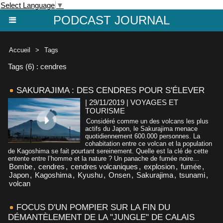
Select Language
▼
PODCAST JOURNAL
Accueil
>
Tags
Tags (6) : cendres
SAKURAJIMA : DES CENDRES POUR S'ÉLEVER
| 29/11/2019
|
VOYAGES ET
TOURISME
Considéré comme un des volcans les plus
actifs du Japon, le Sakurajima menace
quotidiennement 600.000 personnes. La
cohabitation entre ce volcan et la population
de Kagoshima se fait pourtant sereinement. Quelle est la clé de cette
entente entre l’homme et la nature ? Un panache de fumée noire...
Bombe
,
cendres
,
cendres volcaniques
,
explosion
,
fumée
,
Japon
,
Kagoshima
,
Kyushu
,
Onsen
,
Sakurajima
,
tsunami
,
volcan
FOCUS D'UN POMPIER SUR LA FIN DU
DÉMANTÈLEMENT DE LA "JUNGLE" DE CALAIS