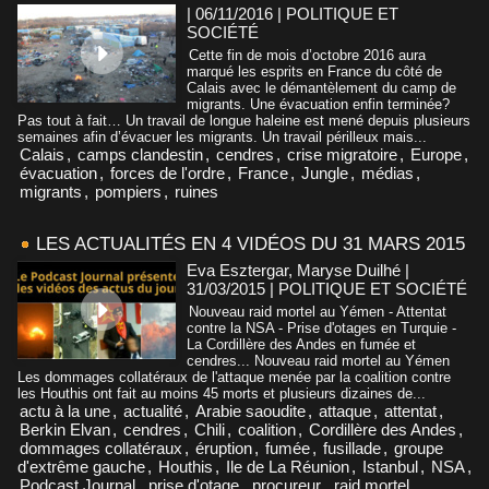
| 06/11/2016
|
POLITIQUE ET
SOCIÉTÉ
Cette fin de mois d’octobre 2016 aura
marqué les esprits en France du côté de
Calais avec le démantèlement du camp de
migrants. Une évacuation enfin terminée?
Pas tout à fait… Un travail de longue haleine est mené depuis plusieurs
semaines afin d’évacuer les migrants. Un travail périlleux mais...
Calais
,
camps clandestin
,
cendres
,
crise migratoire
,
Europe
,
évacuation
,
forces de l'ordre
,
France
,
Jungle
,
médias
,
migrants
,
pompiers
,
ruines
LES ACTUALITÉS EN 4 VIDÉOS DU 31 MARS 2015
Eva Esztergar, Maryse Duilhé |
31/03/2015
|
POLITIQUE ET SOCIÉTÉ
Nouveau raid mortel au Yémen - Attentat
contre la NSA - Prise d'otages en Turquie -
La Cordillère des Andes en fumée et
cendres... Nouveau raid mortel au Yémen
Les dommages collatéraux de l'attaque menée par la coalition contre
les Houthis ont fait au moins 45 morts et plusieurs dizaines de...
actu à la une
,
actualité
,
Arabie saoudite
,
attaque
,
attentat
,
Berkin Elvan
,
cendres
,
Chili
,
coalition
,
Cordillère des Andes
,
dommages collatéraux
,
éruption
,
fumée
,
fusillade
,
groupe
d'extrême gauche
,
Houthis
,
Ile de La Réunion
,
Istanbul
,
NSA
,
Podcast Journal
,
prise d'otage
,
procureur
,
raid mortel
,