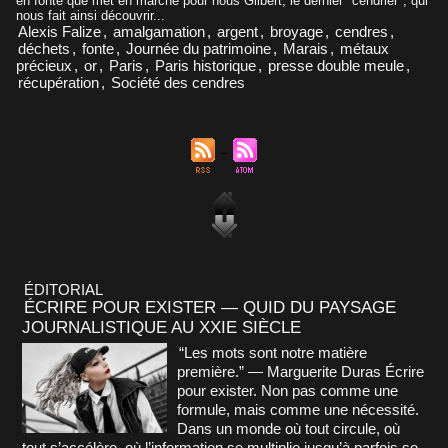
en fonte que met en marche pour nous Gilbert, le dernier "cendrier", qui
nous fait ainsi découvrir...
Alexis Falize
,
amalgamation
,
argent
,
broyage
,
cendres
,
déchets
,
fonte
,
Journée du patrimoine
,
Marais
,
métaux
précieux
,
or
,
Paris
,
Paris historique
,
presse double meule
,
récupération
,
Société des cendres
ÉDITORIAL
ÉCRIRE POUR EXISTER — QUID DU PAYSAGE
JOURNALISTIQUE AU XXIE SIÈCLE
“Les mots sont notre matière
première.” — Marguerite Duras Écrire
pour exister. Non pas comme une
formule, mais comme une nécessité.
Dans un monde où tout circule, où
tout s’accélère, où l’information se multiplie jusqu’à parfois se