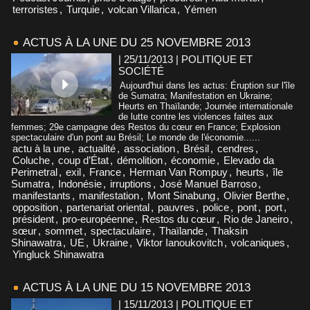
terroristes
,
Turquie
,
volcan Villarica
,
Yémen
ACTUS À LA UNE DU 25 NOVEMBRE 2013
| 25/11/2013
|
POLITIQUE ET
SOCIÉTÉ
Aujourd'hui dans les actus: Éruption sur l'île
de Sumatra; Manifestation en Ukraine;
Heurts en Thaïlande; Journée internationale
de lutte contre les violences faites aux
femmes; 29e campagne des Restos du cœur en France; Explosion
spectaculaire d'un pont au Brésil; Le monde de l'économie......
actu à la une
,
actualité
,
association
,
Brésil
,
cendres
,
Coluche
,
coup d’État
,
démolition
,
économie
,
Elevado da
Perimetral
,
exil
,
France
,
Herman Van Rompuy
,
heurts
,
île
Sumatra
,
Indonésie
,
irruptions
,
José Manuel Barroso
,
manifestants
,
manifestation
,
Mont Sinabung
,
Olivier Berthe
,
opposition
,
partenariat oriental
,
pauvres
,
police
,
pont
,
port
,
président
,
pro-européenne
,
Restos du cœur
,
Rio de Janeiro
,
sœur
,
sommet
,
spectaculaire
,
Thaïlande
,
Thaksin
Shinawatra
,
UE
,
Ukraine
,
Viktor Ianoukovitch
,
volcaniques
,
Yingluck Shinawatra
ACTUS À LA UNE DU 15 NOVEMBRE 2013
| 15/11/2013
|
POLITIQUE ET