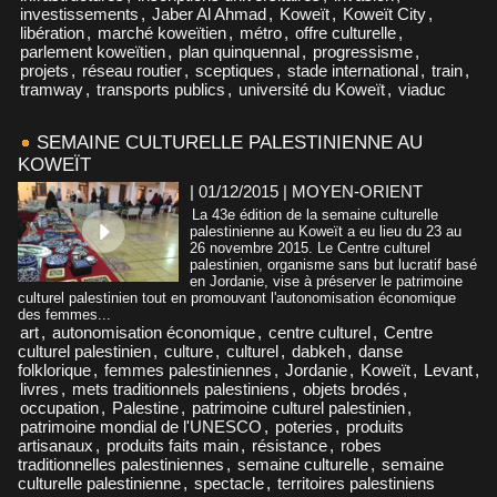
investissements
,
Jaber Al Ahmad
,
Koweït
,
Koweït City
,
libération
,
marché koweïtien
,
métro
,
offre culturelle
,
parlement koweïtien
,
plan quinquennal
,
progressisme
,
projets
,
réseau routier
,
sceptiques
,
stade international
,
train
,
tramway
,
transports publics
,
université du Koweït
,
viaduc
SEMAINE CULTURELLE PALESTINIENNE AU
KOWEÏT
| 01/12/2015
|
MOYEN-ORIENT
La 43e édition de la semaine culturelle
palestinienne au Koweït a eu lieu du 23 au
26 novembre 2015. Le Centre culturel
palestinien, organisme sans but lucratif basé
en Jordanie, vise à préserver le patrimoine
culturel palestinien tout en promouvant l'autonomisation économique
des femmes...
art
,
autonomisation économique
,
centre culturel
,
Centre
culturel palestinien
,
culture
,
culturel
,
dabkeh
,
danse
folklorique
,
femmes palestiniennes
,
Jordanie
,
Koweït
,
Levant
,
livres
,
mets traditionnels palestiniens
,
objets brodés
,
occupation
,
Palestine
,
patrimoine culturel palestinien
,
patrimoine mondial de l'UNESCO
,
poteries
,
produits
artisanaux
,
produits faits main
,
résistance
,
robes
traditionnelles palestiniennes
,
semaine culturelle
,
semaine
culturelle palestinienne
,
spectacle
,
territoires palestiniens