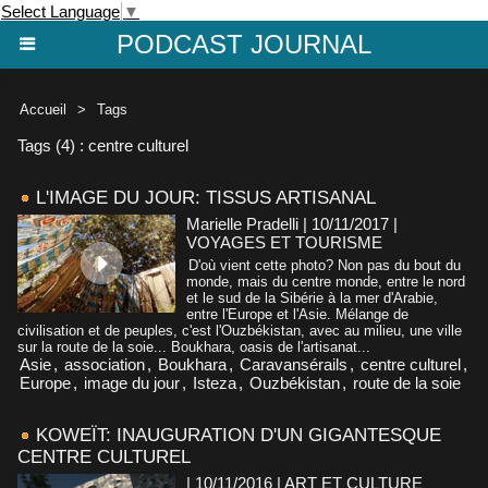
Select Language
▼
PODCAST JOURNAL
Accueil
>
Tags
Tags (4) : centre culturel
L'IMAGE DU JOUR: TISSUS ARTISANAL
Marielle Pradelli | 10/11/2017
|
VOYAGES ET TOURISME
D'où vient cette photo? Non pas du bout du
monde, mais du centre monde, entre le nord
et le sud de la Sibérie à la mer d'Arabie,
entre l'Europe et l'Asie. Mélange de
civilisation et de peuples, c'est l'Ouzbékistan, avec au milieu, une ville
sur la route de la soie... Boukhara, oasis de l'artisanat...
Asie
,
association
,
Boukhara
,
Caravansérails
,
centre culturel
,
Europe
,
image du jour
,
Isteza
,
Ouzbékistan
,
route de la soie
KOWEÏT: INAUGURATION D'UN GIGANTESQUE
CENTRE CULTUREL
| 10/11/2016
|
ART ET CULTURE