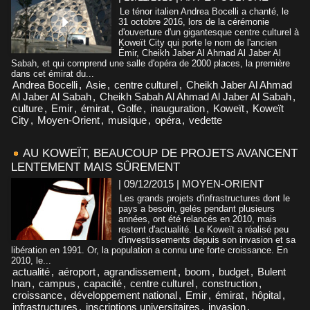
Le ténor italien Andrea Bocelli a chanté, le
31 octobre 2016, lors de la cérémonie
d'ouverture d'un gigantesque centre culturel à
Koweït City qui porte le nom de l'ancien
Émir, Cheikh Jaber Al Ahmad Al Jaber Al
Sabah, et qui comprend une salle d'opéra de 2000 places, la première
dans cet émirat du...
Andrea Bocelli
,
Asie
,
centre culturel
,
Cheikh Jaber Al Ahmad
Al Jaber Al Sabah
,
Cheikh Sabah Al Ahmad Al Jaber Al Sabah
,
culture
,
Emir
,
émirat
,
Golfe
,
inauguration
,
Koweït
,
Koweït
City
,
Moyen-Orient
,
musique
,
opéra
,
vedette
AU KOWEÏT, BEAUCOUP DE PROJETS AVANCENT
LENTEMENT MAIS SÛREMENT
| 09/12/2015
|
MOYEN-ORIENT
Les grands projets d'infrastructures dont le
pays a besoin, gelés pendant plusieurs
années, ont été relancés en 2010, mais
restent d'actualité. Le Koweït a réalisé peu
d'investissements depuis son invasion et sa
libération en 1991. Or, la population a connu une forte croissance. En
2010, le...
actualité
,
aéroport
,
agrandissement
,
boom
,
budget
,
Bulent
Inan
,
campus
,
capacité
,
centre culturel
,
construction
,
croissance
,
développement national
,
Emir
,
émirat
,
hôpital
,
infrastructures
,
inscriptions universitaires
,
invasion
,