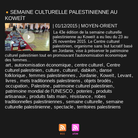
SEMAINE CULTURELLE PALESTINIENNE AU
KOWEÏT
| 01/12/2015
|
MOYEN-ORIENT
La 43e édition de la semaine culturelle
palestinienne au Koweït a eu lieu du 23 au
26 novembre 2015. Le Centre culturel
palestinien, organisme sans but lucratif basé
en Jordanie, vise à préserver le patrimoine
culturel palestinien tout en promouvant l'autonomisation économique
des femmes...
art
,
autonomisation économique
,
centre culturel
,
Centre
culturel palestinien
,
culture
,
culturel
,
dabkeh
,
danse
folklorique
,
femmes palestiniennes
,
Jordanie
,
Koweït
,
Levant
,
livres
,
mets traditionnels palestiniens
,
objets brodés
,
occupation
,
Palestine
,
patrimoine culturel palestinien
,
patrimoine mondial de l'UNESCO
,
poteries
,
produits
artisanaux
,
produits faits main
,
résistance
,
robes
traditionnelles palestiniennes
,
semaine culturelle
,
semaine
culturelle palestinienne
,
spectacle
,
territoires palestiniens