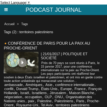
Select Language
▼
PODCAST JOURNAL
Accueil
>
Tags
Tags (2) : territoires palestiniens
CONFÉRENCE DE PARIS POUR LA PAIX AU
PROCHE-ORIENT
| 21/01/2017
|
POLITIQUE ET
SOCIÉTÉ
Près de 70 pays se sont réunis à Paris, le
15 janvier 2017, pour une conférence
internationale sur la paix au Proche-Orient.
Les pays participants ont réaffirmé leur
soutien à deux États israélien et palestinien, et ont mis en garde contre
toute action unilatérale qui menacerait une solution...
ambassade
,
Amériques
,
Asie
,
conférence internationale
,
conflit
,
Donald Trump
,
États-Unis
,
Europe
,
France
,
François
Hollande
,
Israël
,
Israéliens
,
Jérusalem
,
Maison Blanche
,
négociation
,
occupation
,
OLP
,
ONU
,
Organisation des
Nations unies
,
paix
,
Palestine
,
Palestiniens
,
Paris
,
Proche-
Orient
,
Royaume-Uni
,
Tel Aviv
,
territoires palestiniens