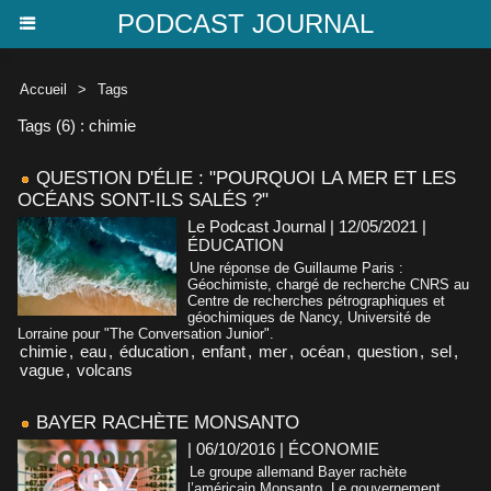
PODCAST JOURNAL
Accueil
>
Tags
Tags (6) : chimie
QUESTION D'ÉLIE : "POURQUOI LA MER ET LES
OCÉANS SONT-ILS SALÉS ?"
Le Podcast Journal | 12/05/2021
|
ÉDUCATION
Une réponse de Guillaume Paris :
Géochimiste, chargé de recherche CNRS au
Centre de recherches pétrographiques et
géochimiques de Nancy, Université de
Lorraine pour "The Conversation Junior".
chimie
,
eau
,
éducation
,
enfant
,
mer
,
océan
,
question
,
sel
,
vague
,
volcans
BAYER RACHÈTE MONSANTO
| 06/10/2016
|
ÉCONOMIE
Le groupe allemand Bayer rachète
l’américain Monsanto. Le gouvernement