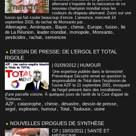
allemand s’inquiète de la naissance de ce
nouveau champion mondial sous les
couleurs du drapeau allemand. Zoom sur une
fusion qui fait couler beaucoup d’encre. L'annonce, mercredi 14
septembre 2016, du rachat de Monsanto par...
Allemagne
,
Amériques
,
Bayer
,
chimie
,
Europe
,
fusion
,
Ile
de La Réunion
,
leader mondial
,
monopole
,
Monsanto
,
pesticides
,
rachat
,
semences
DESSIN DE PRESSE: DE L'ERGOL ET TOTAL
RIGOLE
| 01/09/2012
|
HUMOUR
Une expertise publiée dans le bimestriel
Préventique Sécurité remet en question la
responsabilité de Total dans l'explosion de
l'usine AZF le 21 septembre 2001, invoquant
de l'ergol présent dans des installations
d'une parcelle voisine. À quelques jours de l'arrêt de la Cour d'appel de
Toulouse,...
AZF
,
catastrophe
,
chimie
,
désastre
,
dessin de presse
,
ergol
,
explosion
,
humour
,
Total
,
Toulouse
,
usine
NOUVELLES DROGUES DE SYNTHÈSE
CP | 18/03/2011
|
SANTÉ ET
MÉDECINE