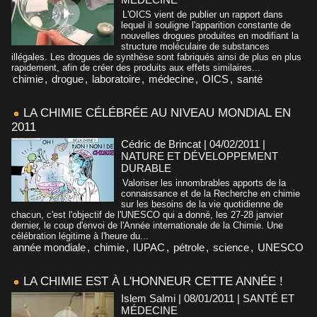
L'OICS vient de publier un rapport dans
lequel il souligne l'apparition constante de
nouvelles drogues produites en modifiant la
structure moléculaire de substances
illégales. Les drogues de synthèse sont fabriqués ainsi de plus en plus
rapidement, afin de créer des produits aux effets similaires...
chimie
,
drogue
,
laboratoire
,
médecine
,
OICS
,
santé
LA CHIMIE CÉLÉBRÉE AU NIVEAU MONDIAL EN
2011
Cédric de Brincat | 04/02/2011
|
NATURE ET DÉVELOPPEMENT
DURABLE
Valoriser les innombrables apports de la
connaissance et de la Recherche en chimie
sur les besoins de la vie quotidienne de
chacun, c'est l'objectif de l'UNESCO qui a donné, les 27-28 janvier
dernier, le coup d'envoi de l'Année internationale de la Chimie. Une
célébration légitime à l'heure du...
année mondiale
,
chimie
,
IUPAC
,
pétrole
,
science
,
UNESCO
LA CHIMIE EST À L'HONNEUR CETTE ANNÉE !
Islem Salmi | 08/01/2011
|
SANTÉ ET
MÉDECINE