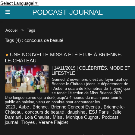
Select Language
▼
PODCAST JOURNAL
Accueil
>
Tags
Tags (4) : concours de beauté
UNE NOUVELLE MISS A ÉTÉ ÉLUE À BRIENNE-
LE-CHÂTEAU
| 14/11/2019
|
CÉLÉBRITÉS, MODE ET
LIFESTYLE
Samedi 2 novembre, c’est au foyer rural de
Brienne-le-Château (dans le département de
l’Aube, à quarante kilomètres de Troyes) que
se tenait l’élection de Miss Brienne 2020.
Une longue soirée qui a duré jusqu’à 4 heures du matin pour tenir le
public en haleine, venu en nombre pour encourager les...
2020
,
Aube
,
Brienne
,
Brienne Concept Event's
,
Brienne-le-
Château
,
concours de beauté
,
dauphine
,
ESJ Paris
,
Julie
Damiani
,
Lola Chaulet
,
Miss
,
Monique Cugnot
,
Podcast
journal
,
Troyes
,
Vérane Flajolet