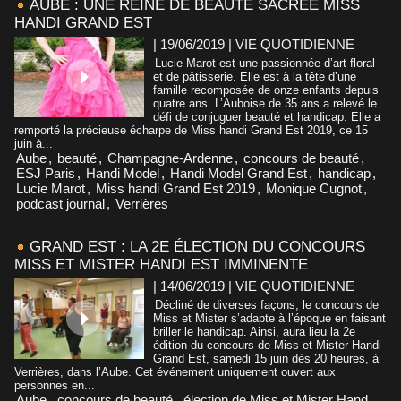
AUBE : UNE REINE DE BEAUTÉ SACRÉE MISS
HANDI GRAND EST
| 19/06/2019
|
VIE QUOTIDIENNE
Lucie Marot est une passionnée d’art floral
et de pâtisserie. Elle est à la tête d’une
famille recomposée de onze enfants depuis
quatre ans. L’Auboise de 35 ans a relevé le
défi de conjuguer beauté et handicap. Elle a
remporté la précieuse écharpe de Miss handi Grand Est 2019, ce 15
juin à...
Aube
,
beauté
,
Champagne-Ardenne
,
concours de beauté
,
ESJ Paris
,
Handi Model
,
Handi Model Grand Est
,
handicap
,
Lucie Marot
,
Miss handi Grand Est 2019
,
Monique Cugnot
,
podcast journal
,
Verrières
GRAND EST : LA 2E ÉLECTION DU CONCOURS
MISS ET MISTER HANDI EST IMMINENTE
| 14/06/2019
|
VIE QUOTIDIENNE
Décliné de diverses façons, le concours de
Miss et Mister s’adapte à l’époque en faisant
briller le handicap. Ainsi, aura lieu la 2e
édition du concours de Miss et Mister Handi
Grand Est, samedi 15 juin dès 20 heures, à
Verrières, dans l’Aube. Cet événement uniquement ouvert aux
personnes en...
Aube
,
concours de beauté
,
élection de Miss et Mister Hand