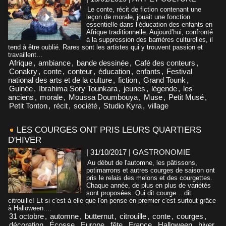
Le conte, récit de fiction contenant une
leçon de morale, jouait une fonction
essentielle dans l’éducation des enfants en
Afrique traditionnelle. Aujourd’hui, confronté
à la suppression des barrières culturelles, il
tend à être oublié. Rares sont les artistes qui y trouvent passion et
travaillent...
Afrique
,
ambiance
,
bande dessinée
,
Café des conteurs
,
Conakry
,
conte
,
conteur
,
éducation
,
enfants
,
Festival
national des arts et de la culture
,
fiction
,
Grand Tounk
,
Guinée
,
Ibrahima Sory Tounkara
,
jeunes
,
légende
,
les
anciens
,
morale
,
Moussa Doumbouya
,
Muse
,
Petit Musé
,
Petit Tonton
,
récit
,
société
,
Studio Kyra
,
village
LES COURGES ONT PRIS LEURS QUARTIERS
D'HIVER
| 31/10/2017
|
GASTRONOMIE
Au début de l'automne, les pâtissons,
potimarrons et autres courges de saison ont
pris le relais des melons et des courgettes.
Chaque année, de plus en plus de variétés
sont proposées. Qui dit courge... dit
citrouille! Et si c'est à elle que l'on pense en premier c'est surtout grâce
à Halloween....
31 octobre
,
automne
,
butternut
,
citrouille
,
conte
,
courges
,
décoration
,
Écosse
,
Europe
,
fête
,
France
,
Halloween
,
hiver
,