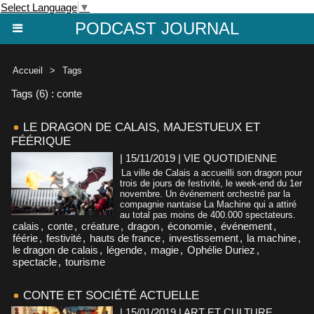
Select Language
▼
PODCAST JOURNAL
Accueil
>
Tags
Tags (6) : conte
LE DRAGON DE CALAIS, MAJESTUEUX ET
FÉÉRIQUE
| 15/11/2019
|
VIE QUOTIDIENNE
La ville de Calais a accueilli son dragon pour
trois de jours de festivité, le week-end du 1er
novembre. Un événement orchestré par la
compagnie nantaise La Machine qui a attiré
au total pas moins de 400.000 spectateurs.
calais
,
conte
,
créature
,
dragon
,
économie
,
événement
,
féérie
,
festivité
,
hauts de france
,
investissement
,
la machine
,
le dragon de calais
,
légende
,
magie
,
Ophélie Duriez
,
spectacle
,
tourisme
CONTE ET SOCIÉTÉ ACTUELLE
| 15/01/2019
|
ART ET CULTURE