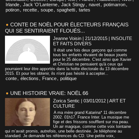
Irlande
,
Jack 'O'Lanterne
,
Jack Stingy
,
navet
,
potimarron
,
potiron
,
recette
,
soupe
,
spaghetti
,
tartes
CONTE DE NOËL POUR ÉLECTEURS FRANÇAIS
QUI SE SENTIRAIENT FLOUÉS...
Jeanne Voisin | 21/12/2015
|
INSOLITE
ET FAITS DIVERS
Il était une fois deux garçons qui comme
tous les enfants rêvaient de beaux jouets
pour le 25 décembre. C'est ainsi que Xavier
et Christian ne pensaient qu'à ceux qui
pourraient leur être apportés dans la hotte électorale du 13 décembre
2015. Et pour les obtenir, ils n'ont pas hésité à accepter...
conte
,
élections
,
France
,
politique
UNE HISTOIRE VRAIE: NOËL 66
Zorica Sentic | 03/01/2012
|
ART ET
CULTURE
A ma mère grand Katarina* 11 décembre
2002. 01h17. France Inter. La musique me
fige et des frissons soufflent sur ma peau.
Un air magique, comme cette voix lointaine
qui m’avait promis, autrefois, une belle destinée. Je téléphone au
standard. Je demande les références du CD. Une petite voix,