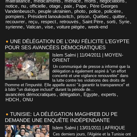
maltraitance
,
médicaments
,
menace
,
morts
,
négociations
,
notice
,
nu
,
officielle
,
otage
,
paix
,
Pape
,
Père Georges
Vandenbeusch
,
peuple ukrainien
,
photo
,
police
,
policière
,
pompiers
,
Président Ianoukovitch
,
prison
,
Québec
,
quitter
,
recouvrer
,
reçu
,
respect
,
retrouvés
,
Saint Père
,
sorti
,
Syrie
,
syrienne
,
Vatican
,
vise
,
voiture piégée
,
week-end
UNE DÉLÉGATION DE L’ONU FÉLICITE L'EGYPTE
POUR SES AVANCÉES DÉMOCRATIQUES
Islem Salmi | 11/04/2011
|
MOYEN-
ORIENT
Un communiqué de presse a informé que la
délégation a également aspiré à "un effort
concerté et une vigilance renouvelée" dans
la lutte contre les violations des droits de
l'homme et l'impunité. Elle appelle aussi "à garantir la transparence" et
à bâtir "un dialogue inclusif" durant la période de...
avancées démocratiques
,
délégation
,
Egypte
,
experts
,
HDCH
,
ONU
TUNISIE: LA DÉLÉGATION MAGHREB DU PE
DEMANDE UNE ENQUÊTE INDÉPENDANTE
Islem Salmi | 13/01/2011
|
AFRIQUE
Ces derniers jours, l'Algérie et la Tunisie ont