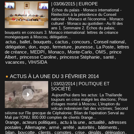
| 03/06/2015
|
EUROPE
Échos du palais - Monaco international -
Réélection à la présidence du Conseil
national - Monaco et l'économie - Monaco
culturel - Monaco au quotidien - Au fil des
ans 1. Sommaire 2. Échos du palais;
bouquets en concours 3. Monaco international: lettres de créance
monégasques à Moscou, délégation...
actus
,
ballet
,
bouquets
,
cactus
,
concours
,
Conseil national
,
délégation
,
don
,
expo
,
fermeture
,
jeunesse
,
La Poste
,
lettres
de créance
,
MEDPI
,
Monaco
,
Monte-Carlo
,
OMS
,
prince
Albert
,
princesse Caroline
,
princesse Stéphanie
,
santé
,
vacances
,
VIH/SIDA
ACTUS À LA UNE DU 3 FÉVRIER 2014
| 03/02/2014
|
POLITIQUE ET
SOCIÉTÉ
Aujourd'hui dans les actus: La Thaïlande
toujours en crise malgré les élections; Prise
d'otages mortel à Moscou; L'éruption du
volcan indonésien fait des victimes; Second
séisme sur l'île grecque de Céphalonie; Bilan de l'opération Serval au
Mali par l'ONU; 800.000 comptes de clients 0range...
0range
,
acteurs politiques
,
actu à la une
,
actualité
,
adresses
postales
,
Allemagne
,
armé
,
arrêté
,
autorités
,
bâtiments
,
bilan
,
boycotte
,
clients
,
comptes
,
crise
,
dégâts
,
délégation
,