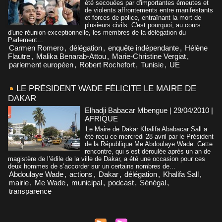
été secouées par d'importantes émeutes et
de violents affrontements entre manifestants
et forces de police, entraînant la mort de
plusieurs civils. C'est pourquoi, au cours
d'une réunion exceptionnelle, les membres de la délégation du
Parlement...
Carmen Romero
,
délégation
,
enquête indépendante
,
Hélène
Flautre
,
Malika Benarab-Attou
,
Marie-Christine Vergiat
,
parlement européen
,
Robert Rochefort
,
Tunisie
,
UE
LE PRÉSIDENT WADE FÉLICITE LE MAIRE DE
DAKAR
Elhadji Babacar Mbengue | 29/04/2010
|
AFRIQUE
Le Maire de Dakar Khalifa Ababacar Sall a
été reçu ce mercredi 28 avril par le Président
de la République Me Abdoulaye Wade. Cette
rencontre, qui s’est déroulée après un an de
magistère de l’édile de la ville de Dakar, a été une occasion pour ces
deux hommes de s’accorder sur un certains nombres de...
Abdoulaye Wade
,
actions
,
Dakar
,
délégation
,
Khalifa Sall
,
mairie
,
Me Wade
,
municipal
,
podcast
,
Sénégal
,
transparence