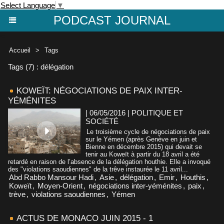
Select Language
▼
PODCAST JOURNAL
Accueil
>
Tags
Tags (7) : délégation
KOWEÏT: NÉGOCIATIONS DE PAIX INTER-
YÉMÉNITES
| 06/05/2016
|
POLITIQUE ET
SOCIÉTÉ
Le troisième cycle de négociations de paix
sur le Yémen (après Genève en juin et
Bienne en décembre 2015) qui devait se
tenir au Koweït à partir du 18 avril a été
retardé en raison de l’absence de la délégation houthie. Elle a invoqué
des "violations saoudiennes" de la trêve instaurée le 11 avril...
Abd Rabbo Mansour Hadi
,
Asie
,
délégation
,
Emir
,
Houthis
,
Koweït
,
Moyen-Orient
,
négociations inter-yéménites
,
paix
,
trève
,
violations saoudiennes
,
Yémen
ACTUS DE MONACO JUIN 2015 - 1