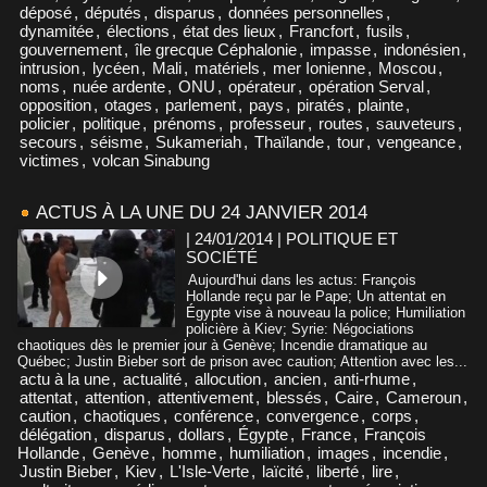
déposé
,
députés
,
disparus
,
données personnelles
,
dynamitée
,
élections
,
état des lieux
,
Francfort
,
fusils
,
gouvernement
,
île grecque Céphalonie
,
impasse
,
indonésien
,
intrusion
,
lycéen
,
Mali
,
matériels
,
mer Ionienne
,
Moscou
,
noms
,
nuée ardente
,
ONU
,
opérateur
,
opération Serval
,
opposition
,
otages
,
parlement
,
pays
,
piratés
,
plainte
,
policier
,
politique
,
prénoms
,
professeur
,
routes
,
sauveteurs
,
secours
,
séisme
,
Sukameriah
,
Thaïlande
,
tour
,
vengeance
,
victimes
,
volcan Sinabung
ACTUS À LA UNE DU 24 JANVIER 2014
| 24/01/2014
|
POLITIQUE ET
SOCIÉTÉ
Aujourd'hui dans les actus: François
Hollande reçu par le Pape; Un attentat en
Égypte vise à nouveau la police; Humiliation
policière à Kiev; Syrie: Négociations
chaotiques dès le premier jour à Genève; Incendie dramatique au
Québec; Justin Bieber sort de prison avec caution; Attention avec les...
actu à la une
,
actualité
,
allocution
,
ancien
,
anti-rhume
,
attentat
,
attention
,
attentivement
,
blessés
,
Caire
,
Cameroun
,
caution
,
chaotiques
,
conférence
,
convergence
,
corps
,
délégation
,
disparus
,
dollars
,
Égypte
,
France
,
François
Hollande
,
Genève
,
homme
,
humiliation
,
images
,
incendie
,
Justin Bieber
,
Kiev
,
L'Isle-Verte
,
laïcité
,
liberté
,
lire
,