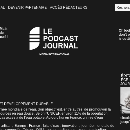
NAL
DEVENIR PARTENAIRE
ACCÈS RÉDACTEURS
 Mais
Oh loo
 de
don’t p
auté !
is get
ÉDIT
ÉCRI
JOUR
ET DÉVELOPPEMENT DURABLE
rnée mondiale de l'eau. Son objectif est, entre autres, de promouvoir la
sources en eau douce. Selon l'UNICEF, environ 11% de la population
pas accès à de l’eau potable. Aujourd'hui en France, un litre d'eau
circul
jusqu’
,
artisan
,
Europe
,
France
,
fuite d'eau
,
innovation
,
journée mondiale de
jet connecté
,
Odexa
,
ONU
,
oplug
,
ordinateur
,
ostop
,
particuliers
,