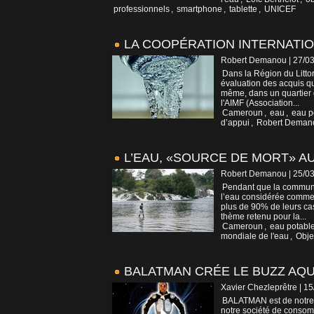
professionnels
,
smartphone
,
tablette
,
UNICEF
LA COOPÉRATION INTERNATI
Robert Demanou | 27/0
Dans la Région du Littora
évaluation des acquis qu
même, dans un quartier 
l'AIMF (Association...
Cameroun
,
eau
,
eau p
d’appui
,
Robert Deman
L’EAU, «SOURCE DE MORT» 
Robert Demanou | 25/0
Pendant que la communau
l’eau considérée comme 
plus de 90% de leurs cas
thème retenu pour la...
Cameroun
,
eau potabl
mondiale de l'eau
,
Obje
BALATMAN CRÉE LE BUZZ AQUA
Xavier Chezleprêtre | 1
BALATMAN est de notre 
notre société de consomma