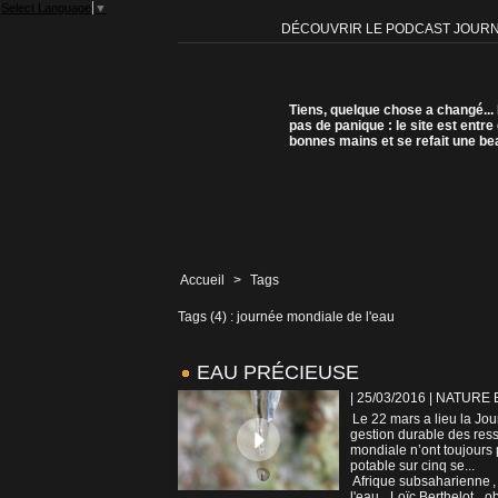
Select Language
▼
DÉCOUVRIR LE PODCAST JOUR
Tiens, quelque chose a changé...
pas de panique : le site est entre
bonnes mains et se refait une be
Accueil
>
Tags
Tags (4) : journée mondiale de l'eau
EAU PRÉCIEUSE
| 25/03/2016
|
NATURE 
Le 22 mars a lieu la Jou
gestion durable des res
mondiale n’ont toujours 
potable sur cinq se...
Afrique subsaharienne
l'eau
,
Loïc Berthelot
,
ob