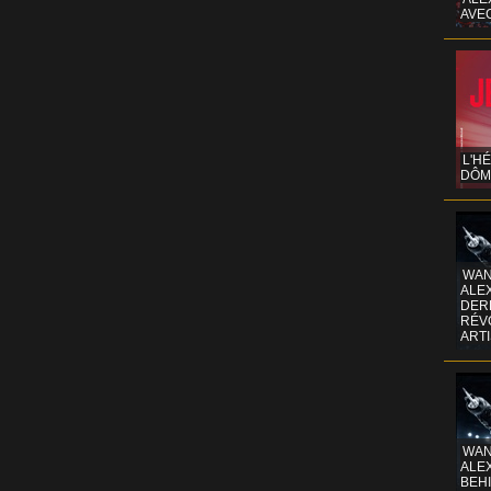
AVE
L'H
DÔM
WAN
ALE
DERR
RÉV
ART
WAN
ALE
BEHI