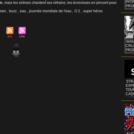
PAT
e, mais les sirènes chantent ses refrains, les écrevisses en pincent pour
PRO
tman
,
buzz
,
eau
,
journée mondiale de l'eau
,
O 2
,
super héros
WAN
CRUI
PROF
STR
EXP
TOUR
CAD
ALE