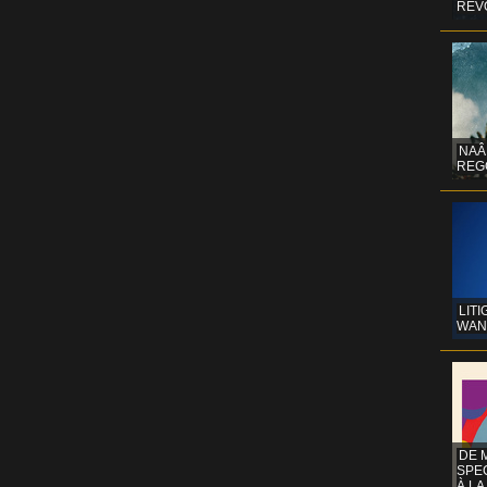
REV
NAÂ
REG
LITI
WAN
DE 
SPE
À LA