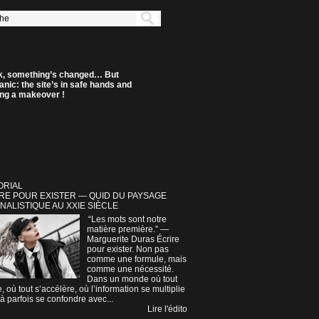
k, something’s changed… But
anic: the site’s in safe hands and
ting a makeover !
ORIAL
RE POUR EXISTER — QUID DU PAYSAGE
NALISTIQUE AU XXIE SIÈCLE
“Les mots sont notre
matière première.” —
Marguerite Duras Écrire
pour exister. Non pas
comme une formule, mais
comme une nécessité.
Dans un monde où tout
e, où tout s’accélère, où l’information se multiplie
à parfois se confondre avec...
Lire l'édito