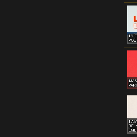
L'H
POÉT
MAS
PARI
LA 
REL
ÉMER