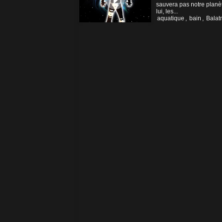
sauvera pas notre planèt
lui, les...
aquatique
,
bain
,
Bala