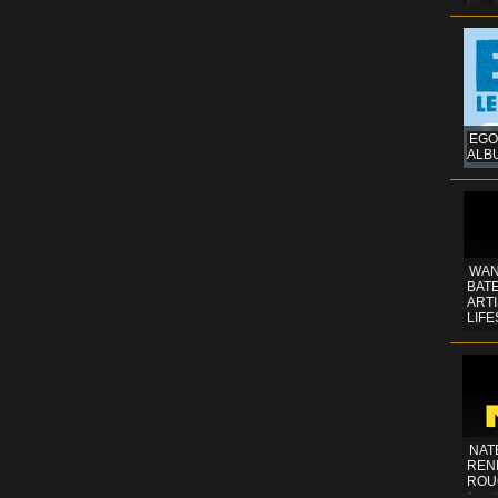
EGO
ALB
WAN
BATE
ART
LIFE
NAT
REN
ROU