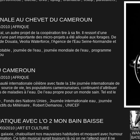
ONALE AU CHEVET DU CAMEROUN
3/2010
|
AFRIQUE
l, un autre projet de la coopération tire à sa fin. Il ressort d’une
’une part importante des micro-projets a été allouée aux forages. De
de Douala, Veolia Waterforce, l'Agence de l'Eau Seine-Normandie et
otable
,
journée de l'eau
,
journée mondiale de l'eau
,
programme
ou
AU CAMEROUN
3/2010
|
AFRIQUE
té internationale célèbre avec faste la 18e journée internationale de
source de vie, les populations camerounaises, continuent d’attribuer
 de maladies à l’eau. De l’eau propre pour un monde sain. Tel est le
e
,
Fonds des Nations Unies
,
Journée internationale eau
,
journée
ctifs du Millénaire
,
Robert Demanou
,
UNICEF
TIQUE AVEC L'O 2 MON BAIN BAISSE
5/03/2010
|
ART ET CULTURE
WAN
galaxie, chatouillant nos mauvaises habitudes et moquant avec humour
BATE
tion. Ce lutin musical surgit toujours là où on ne l'attend pas! Il ne