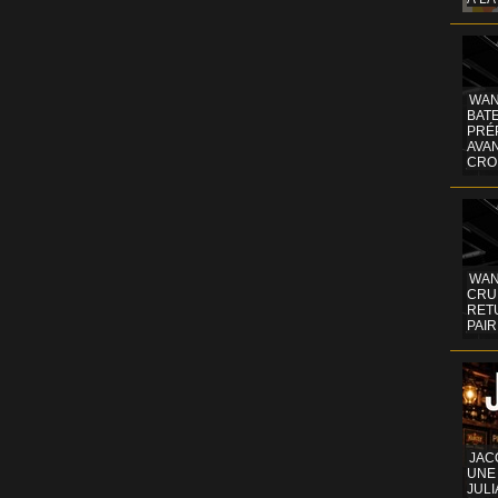
WAN
BATE
PRÉ
AVA
CRO
WAN
CRUI
RETU
PAIR
JAC
UNE
JULI