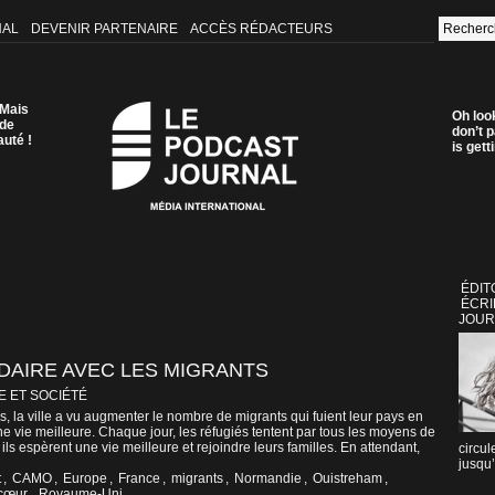
NAL
DEVENIR PARTENAIRE
ACCÈS RÉDACTEURS
 Mais
Oh loo
 de
don’t p
auté !
is get
ÉDIT
ÉCRI
JOUR
IDAIRE AVEC LES MIGRANTS
E ET SOCIÉTÉ
 la ville a vu augmenter le nombre de migrants qui fuient leur pays en
ne vie meilleure. Chaque jour, les réfugiés tentent par tous les moyens de
 ils espèrent une vie meilleure et rejoindre leurs familles. En attendant,
circul
jusqu’
t
,
CAMO
,
Europe
,
France
,
migrants
,
Normandie
,
Ouistreham
,
 cœur
,
Royaume-Uni