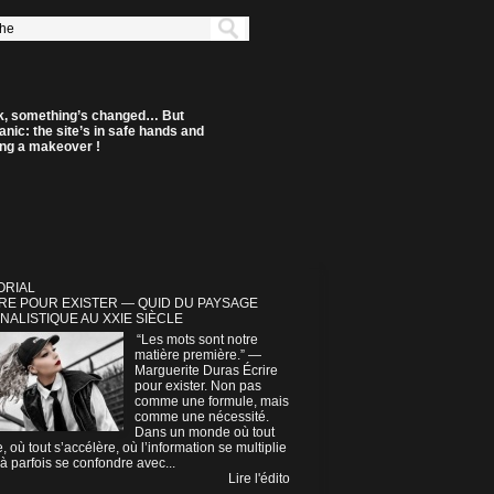
k, something’s changed… But
anic: the site’s in safe hands and
ting a makeover !
ORIAL
RE POUR EXISTER — QUID DU PAYSAGE
NALISTIQUE AU XXIE SIÈCLE
“Les mots sont notre
matière première.” —
Marguerite Duras Écrire
pour exister. Non pas
comme une formule, mais
comme une nécessité.
Dans un monde où tout
e, où tout s’accélère, où l’information se multiplie
à parfois se confondre avec...
Lire l'édito