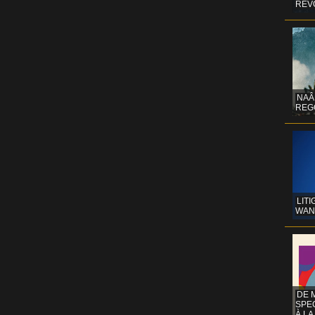
REV
NAÂ
REG
LITI
WAN
DE 
SPE
À LA