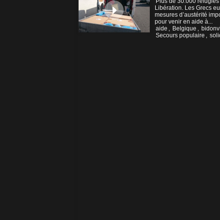
Plus de 30.000 réfugiés
Libération. Les Grecs eu
mesures d’austérité impos
pour venir en aide à...
aide
,
Belgique
,
bidonvi
Secours populaire
,
soli