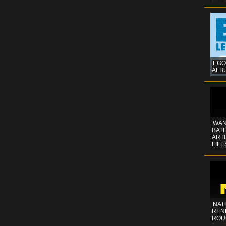
EGO
ALB
WAN
BATE
ART
LIFE
NAT
REN
ROU