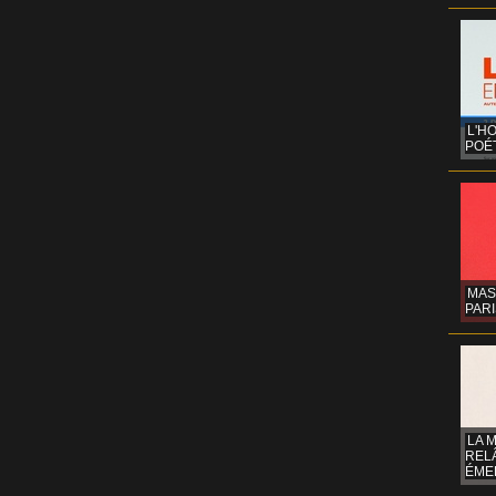
L'H
POÉT
MAS
PARI
LA 
REL
ÉMER