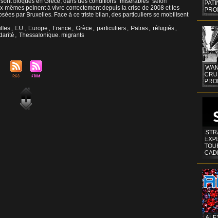
 sont bloqués en Grèce, dans des conditions "misérables" selon
PAT
x-mêmes peinent à vivre correctement depuis la crise de 2008 et les
PRO
ées par Bruxelles. Face à ce triste bilan, des particuliers se mobilisent
lles
,
EU
,
Europe
,
France
,
Grèce
,
particuliers
,
Patras
,
réfugiés
,
darité
,
Thessalonique. migrants
WAN
CRUI
PROF
STR
EXP
TOUR
CAD
ALE