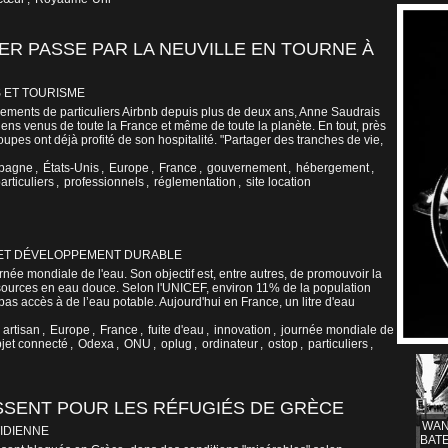
ER PASSE PAR LA NEUVILLE EN TOURNE À
 ET TOURISME
logements de particuliers Airbnb depuis plus de deux ans, Anne Saudrais
gens venus de toute la France et même de toute la planète. En tout, près
pes ont déjà profité de son hospitalité. "Partager des tranches de vie,
pagne
,
États-Unis
,
Europe
,
France
,
gouvernement
,
hébergement
,
articuliers
,
professionnels
,
réglementation
,
site location
ET DÉVELOPPEMENT DURABLE
rnée mondiale de l'eau. Son objectif est, entre autres, de promouvoir la
sources en eau douce. Selon l'UNICEF, environ 11% de la population
pas accès à de l’eau potable. Aujourd'hui en France, un litre d'eau
,
artisan
,
Europe
,
France
,
fuite d'eau
,
innovation
,
journée mondiale de
jet connecté
,
Odexa
,
ONU
,
oplug
,
ordinateur
,
ostop
,
particuliers
,
ISSENT POUR LES RÉFUGIÉS DE GRÈCE
WAN
IDIENNE
BATE