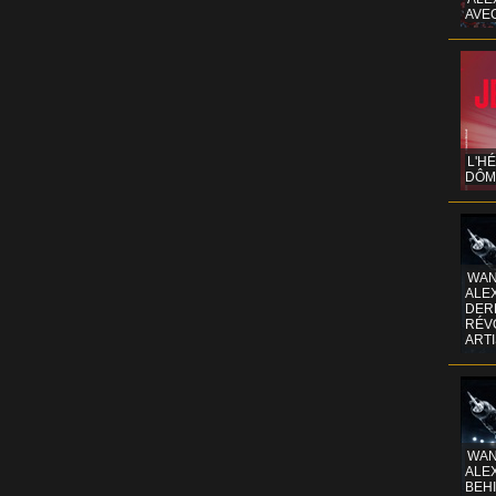
AVE
L'H
DÔM
WAN
ALE
DERR
RÉV
ART
WAN
ALE
BEHI