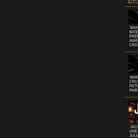
WAN
BATE
PRÉ
AVA
CRO
WAN
CRUI
RETU
PAIR
JAC
UNE
JULI