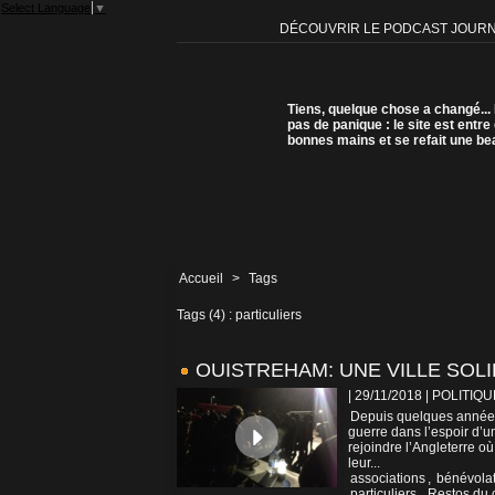
Select Language
▼
DÉCOUVRIR LE PODCAST JOUR
Tiens, quelque chose a changé...
pas de panique : le site est entre
bonnes mains et se refait une be
Accueil
>
Tags
Tags (4) : particuliers
OUISTREHAM: UNE VILLE SOL
| 29/11/2018
|
POLITIQU
Depuis quelques années,
guerre dans l’espoir d’u
rejoindre l’Angleterre où
leur...
associations
,
bénévola
particuliers
,
Restos du