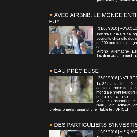
AVEC AIRBNB, LE MONDE ENTI
FUY
| 31/05/2016
|
VOYAGES
Inscrite sur le site de 
accueille chez elle des 
de 200 personnes ou grou
des...
Airbnb
,
Allemagne
,
Es
location appartement
,
p
EAU PRÉCIEUSE
| 25/03/2016
|
NATURE 
Le 22 mars a lieu la Jou
gestion durable des res
mondiale n’ont toujours 
potable sur cinq se...
Afrique subsaharienne
l'eau
,
Loïc Berthelot
,
ob
professionnels
,
smartphone
,
tablette
,
UNICEF
DES PARTICULIERS S’INVEST
| 19/03/2016
|
VIE QUOT