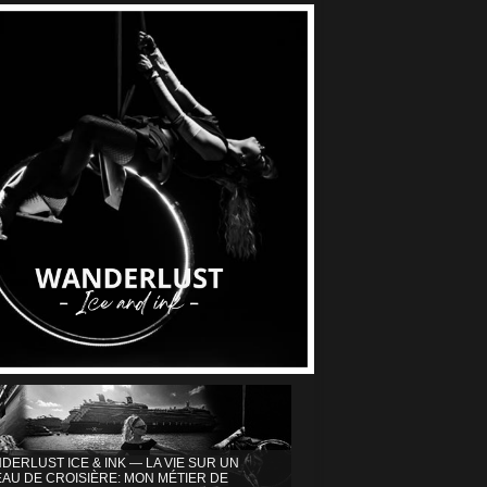
DERLUST ICE & INK — LA VIE SUR UN
AU DE CROISIÈRE: MON MÉTIER DE