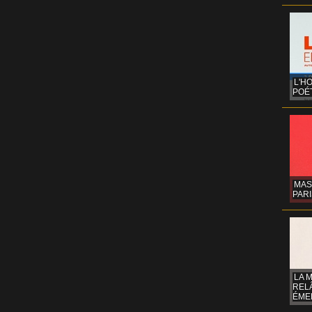
L'H
POÉT
MAS
PARI
LA 
REL
ÉMER