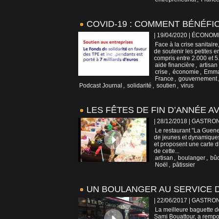
COVID-19 : COMMENT BÉNÉFIC
| 19/04/2020
|
ÉCONOM
Face à la crise sanitair
de soutenir les petites 
compris entre 2.000 et 5.
aide financière
,
artisan
crise
,
économie
,
Emma
France
,
gouvernement
Podcast Journal
,
solidarité
,
soutien
,
virus
LES FÊTES DE FIN D’ANNÉE 
| 28/12/2018
|
GASTRO
Le restaurant "La Guene
de jeunes et dynamiques 
et proposent une carte d
de cette...
artisan
,
boulanger
,
bû
Noël
,
pâtissier
UN BOULANGER AU SERVICE D
| 22/06/2017
|
GASTRO
La meilleure baguette d
Sami Bouattour, a rempor