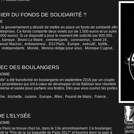
IER DU FONDS DE SOLIDARITÉ ?
IE
e, le gouvernement a décidé de mettre en place un fonds de solidarité afin
entreprises. Ce fonds comporte deux volets (un de 1.500 euros et un autre
000 euros). Si ce dispositif a pour le moment été sollicité par 900.000...
,
banque
,
Bruno Le Maire
,
commerçants
,
coronavirus
,
covid 19
,
nuel Macron
,
entrepreneur
,
ESJ Paris
,
Europe
,
exécutif
,
faillite
,
,
indépendants
,
Monde
,
Monica rédige pour vous
,
Monique Cugnot
,
AVEC DES BOULANGERS
NOMIE
lle" a été transformé en boulangerie en septembre 2016 par un couple
propriétaires qui ont à cœur de développer et de fidéliser leur clientèle
iverse et variée pour parfaire vos festins. Dès que vous ouvrez les portes
che
,
bûchette
,
cuisine
,
Europe
,
fêtes
,
Fournil de Mairy
,
France
,
E L'ELYSÉE
NOMIE
WAN
e Paris se trouve chez lui, dans le 13e arrondissement. Ce boulanger,
BATE
té le "Prix de la 1e baguette de Paris 2017" et fournira donc le pain à