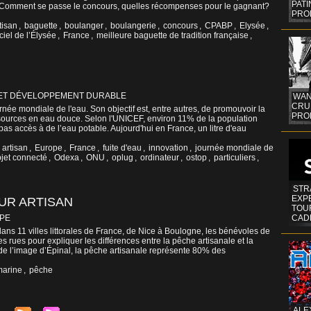
PAT
. Comment se passe le concours, quelles récompenses pour le gagnant?
PRO
tisan
,
baguette
,
boulanger
,
boulangerie
,
concours
,
CPABP
,
Elysée
,
ciel de l’Élysée
,
France
,
meilleure baguette de tradition française
,
ET DÉVELOPPEMENT DURABLE
WAN
CRUI
rnée mondiale de l'eau. Son objectif est, entre autres, de promouvoir la
PROF
sources en eau douce. Selon l'UNICEF, environ 11% de la population
pas accès à de l’eau potable. Aujourd'hui en France, un litre d'eau
,
artisan
,
Europe
,
France
,
fuite d'eau
,
innovation
,
journée mondiale de
jet connecté
,
Odexa
,
ONU
,
oplug
,
ordinateur
,
ostop
,
particuliers
,
STR
EXP
UR ARTISAN
TOUR
PE
CAD
ns 11 villes littorales de France, de Nice à Boulogne, les bénévoles de
rues pour expliquer les différences entre la pêche artisanale et la
n de l’image d’Épinal, la pêche artisanale représente 80% des
marine
,
pêche
ALE