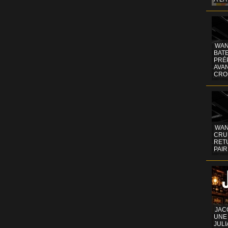
WAN
BATE
PRÉ
AVA
CRO
WAN
CRUI
RETU
PAIR
JAC
UNE
JULI