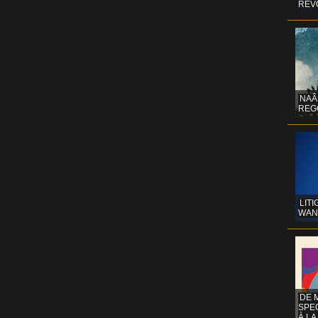
REV
NAÂ
REG
LITI
WAN
DE 
SPE
À LA