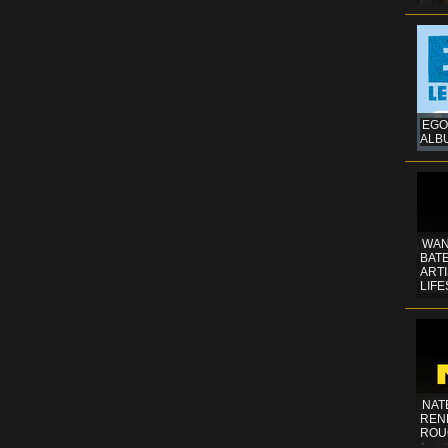
EGO
ALB
WAN
BATE
ART
LIFE
NAT
REN
ROU