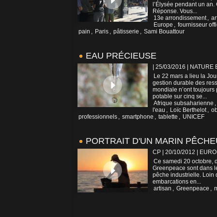
l’Élysée pendant un an
Réponse. Vous...
13e arrondissement
,
ar
Europe
,
fournisseur offi
pain
,
Paris
,
pâtisserie
,
Sami Bouattour
EAU PRÉCIEUSE
| 25/03/2016
|
NATURE 
Le 22 mars a lieu la Jou
gestion durable des res
mondiale n’ont toujours 
potable sur cinq se...
Afrique subsaharienne
l'eau
,
Loïc Berthelot
,
ob
professionnels
,
smartphone
,
tablette
,
UNICEF
PORTRAIT D'UN MARIN PÊCHE
CP | 20/10/2012
|
EURO
Ce samedi 20 octobre, da
Greenpeace sont dans les 
pêche industrielle. Loi
embarcations en...
artisan
,
Greenpeace
,