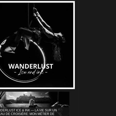
DERLUST ICE & INK — LA VIE SUR UN
AU DE CROISIÈRE: MON MÉTIER DE