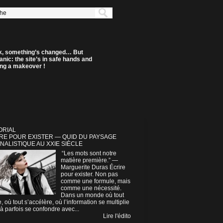
k, something’s changed… But
anic: the site’s in safe hands and
ting a makeover !
ORIAL
RE POUR EXISTER — QUID DU PAYSAGE
NALISTIQUE AU XXIE SIÈCLE
“Les mots sont notre
matière première.” —
Marguerite Duras Écrire
pour exister. Non pas
comme une formule, mais
comme une nécessité.
Dans un monde où tout
e, où tout s’accélère, où l’information se multiplie
à parfois se confondre avec...
Lire l'édito