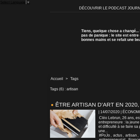
Select Language
▼
DÉCOUVRIR LE PODCAST JOUR
Tiens, quelque chose a changé...
pas de panique : le site est entre
bonnes mains et se refait une be
Accueil
>
Tags
Tags (6) : artisan
ÊTRE ARTISAN D’ART EN 2020,
| 14/07/2020
|
ÉCONOM
Cléo Lebrun, 26 ans, est
entrepreneure : la jeune
et difficulté à se faire 
une...
#PoJo
,
actus
,
artisan
,
entrepreneuriat
,
Franc