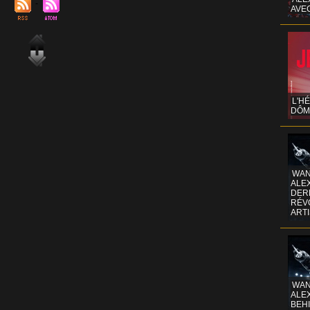
AVE
L'H
DÔM
WAN
ALE
DERR
RÉV
ART
WAN
ALE
BEHI