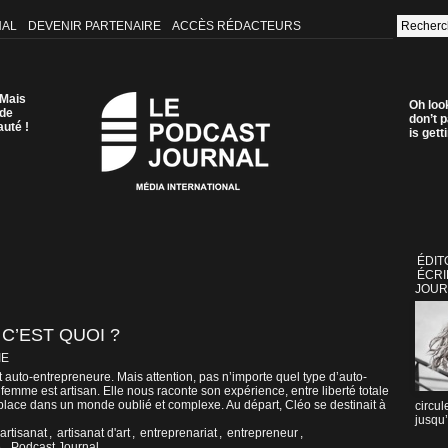
NAL
DEVENIR PARTENAIRE
ACCÈS RÉDACTEURS
 Mais
Oh loo
 de
don’t p
auté !
is get
ÉDIT
ÉCRI
JOUR
 C’EST QUOI ?
IE
 auto-entrepreneure. Mais attention, pas n’importe quel type d’auto-
 femme est artisan. Elle nous raconte son expérience, entre liberté totale
sa place dans un monde oublié et complexe. Au départ, Cléo se destinait à
circul
jusqu’
artisanat
,
artisanat d'art
,
entreprenariat
,
entrepreneur
,
e
,
Podcast Journal