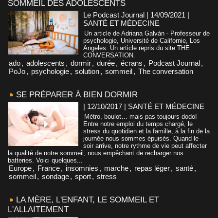
SOMMEIL DES ADOLESCENTS
Le Podcast Journal | 14/09/2021
|
SANTÉ ET MÉDECINE
Un article de Adriana Galván - Professeur de
psychologie, Université de Californie, Los
Angeles. Un article repris du site THE
CONVERSATION.
ado
,
adolescents
,
dormir
,
durée
,
écrans
,
Podcast Journal
,
PoJo
,
psychologie
,
solution
,
sommeil
,
The conversation
SE PRÉPARER À BIEN DORMIR
| 12/10/2017
|
SANTÉ ET MÉDECINE
Métro, boulot… mais pas toujours dodo!
Entre notre emploi du temps chargé, le
stress du quotidien et la famille, à la fin de la
journée nous sommes épuisés. Quand le
soir arrive, notre rythme de vie peut affecter
la qualité de notre sommeil, nous empêchant de recharger nos
batteries. Voici quelques...
Europe
,
France
,
insomnies
,
marche
,
repas léger
,
santé
,
sommeil
,
sondage
,
sport
,
stress
LA MÈRE, L'ENFANT, LE SOMMEIL ET
L'ALLAITEMENT