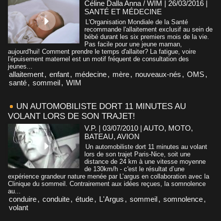
Céline Dalla Anna / WIM | 26/03/2016
|
SANTÉ ET MÉDECINE
L'Organisation Mondiale de la Santé
recommande l'allaitement exclusif au sein de
bébé durant les six premiers mois de la vie.
Pas facile pour une jeune maman,
aujourd'hui! Comment prendre le temps d'allaiter? La fatigue, voire
l'épuisement maternel est un motif fréquent de consultation des
jeunes...
allaitement
,
enfant
,
médecine
,
mère
,
nouveaux-nés
,
OMS
,
santé
,
sommeil
,
WIM
UN AUTOMOBILISTE DORT 11 MINUTES AU
VOLANT LORS DE SON TRAJET!
V.P. | 03/07/2010
|
AUTO, MOTO,
BATEAU, AVION
Un automobiliste dort 11 minutes au volant
lors de son trajet Paris-Nice, soit une
distance de 24 km à une vitesse moyenne
de 130km/h - c'est le résultat d’une
expérience grandeur nature menée par L’argus en collaboration avec la
Clinique du sommeil. Contrairement aux idées reçues, la somnolence
au...
conduire
,
conduite
,
étude
,
L'Argus
,
sommeil
,
somnolence
,
volant