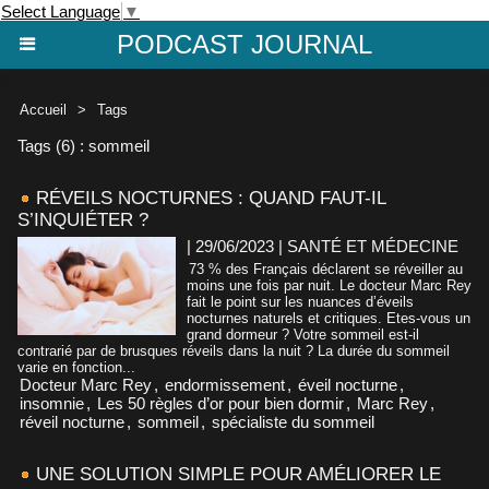
Select Language
▼
PODCAST JOURNAL
Accueil
>
Tags
Tags (6) : sommeil
RÉVEILS NOCTURNES : QUAND FAUT-IL
S’INQUIÉTER ?
| 29/06/2023
|
SANTÉ ET MÉDECINE
73 % des Français déclarent se réveiller au
moins une fois par nuit. Le docteur Marc Rey
fait le point sur les nuances d’éveils
nocturnes naturels et critiques. Etes-vous un
grand dormeur ? Votre sommeil est-il
contrarié par de brusques réveils dans la nuit ? La durée du sommeil
varie en fonction...
Docteur Marc Rey
,
endormissement
,
éveil nocturne
,
insomnie
,
Les 50 règles d’or pour bien dormir
,
Marc Rey
,
réveil nocturne
,
sommeil
,
spécialiste du sommeil
UNE SOLUTION SIMPLE POUR AMÉLIORER LE