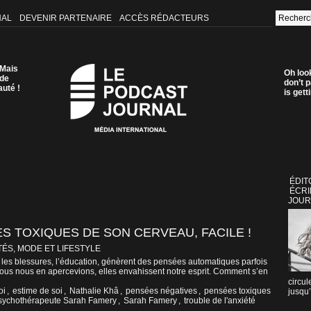
NAL
DEVENIR PARTENAIRE
ACCÈS RÉDACTEURS
 Mais
Oh loo
 de
don’t p
auté !
is get
ÉDIT
ÉCRI
JOUR
 TOXIQUES DE SON CERVEAU, FACILE !
ÉS, MODE ET LIFESTYLE
, les blessures, l’éducation, génèrent des pensées automatiques parfois
us nous en apercevions, elles envahissent notre esprit. Comment s’en
circul
oi
,
estime de soi
,
Nathalie Khâ
,
pensées négatives
,
pensées toxiques
jusqu’
sychothérapeute Sarah Famery
,
Sarah Famery
,
trouble de l'anxiété