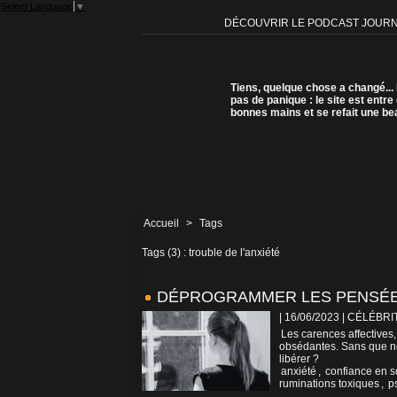
Select Language
▼
DÉCOUVRIR LE PODCAST JOUR
Tiens, quelque chose a changé...
pas de panique : le site est entre
bonnes mains et se refait une be
Accueil
>
Tags
Tags (3) : trouble de l'anxiété
DÉPROGRAMMER LES PENSÉES
| 16/06/2023
|
CÉLÉBRIT
Les carences affectives
obsédantes. Sans que no
libérer ?
anxiété
,
confiance en s
ruminations toxiques
,
p