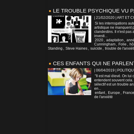
LE TROUBLE PSYCHIQUE VU P
| 21/02/2020
|
ART ET 
Si les interrogations aut
artistique ne manquent pas
clandestins. Il n'est pas
investi...
2020
,
adaptation
,
anné
Cunningham
,
Folie
,
hô
Standing
,
Steve Haines
,
suicide
,
trouble de l'anxié
CES ENFANTS QUI NE PARLEN
| 06/04/2019
|
POLITIQU
"Il est mal élevé. On lui
entendent souvent cela. 
sélectif est un trouble a
en...
enfant
,
Europe
,
Franc
de l'anxiété