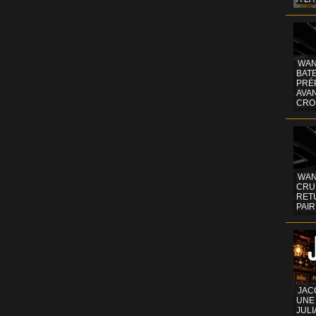
WAN
BATE
PRÉ
AVA
CRO
WAN
CRUI
RETU
PAIR
JAC
UNE
JULI