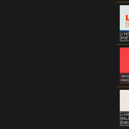
L'H
POÉT
MAS
PARI
LA 
REL
ÉMER