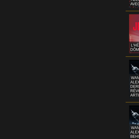
AVE
L'H
DÔM
WAN
ALE
DERR
RÉV
ART
WAN
ALE
BEHI