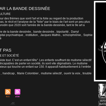
AR LA BANDE DESSINÉE
CULTURE
our des thèmes que sont l'art et la folie au regard de la production
, le récit et l'analyse de la "folie" par le biais de l'art sont un peu plus
 anodin que 2020 soit l'année de la bande-dessinée, tant le 9e art a
e de la bande dessinée
,
bande dessinée
,
bipolarité
,
Darryl
pital psychiatrique
,
institution
,
Jacques Mathis
,
schizophrénie
,
Sophie
té
T PAS
E ET SOCIÉTÉ
 cède tout. C’est un enfant têtu". Les enfants souffrant de mutisme sélectif
Incapables de parler en société, ils sont vite stigmatisés. Le mutisme
nxieux qui touche un enfant sur 150. Il apparaît habituellement à l’entrée
e
,
handicap
,
Marie Colombier
,
mutisme sélectif
,
ouvrir la voix
,
trouble
WAN
BATE