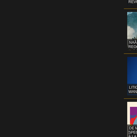
REV
NAÂ
REG
LITI
WAN
DE 
SPE
À LA