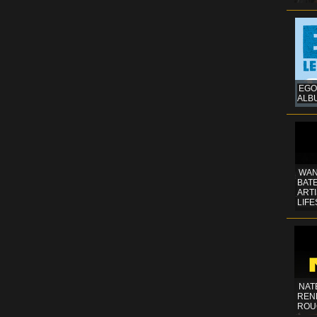
EGO
ALB
WAN
BATE
ART
LIFE
NAT
REN
ROU