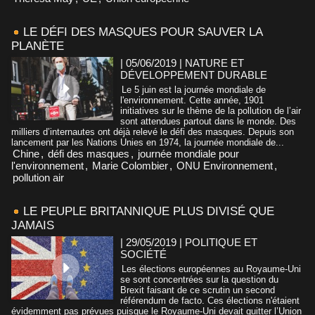
LE DÉFI DES MASQUES POUR SAUVER LA
PLANÈTE
| 05/06/2019
|
NATURE ET
DÉVELOPPEMENT DURABLE
Le 5 juin est la journée mondiale de
l'environnement. Cette année, 1901
initiatives sur le thème de la pollution de l’air
sont attendues partout dans le monde. Des
milliers d’internautes ont déjà relevé le défi des masques. Depuis son
lancement par les Nations Unies en 1974, la journée mondiale de...
Chine
,
défi des masques
,
journée mondiale pour
l'environnement
,
Marie Colombier
,
ONU Environnement
,
pollution air
LE PEUPLE BRITANNIQUE PLUS DIVISÉ QUE
JAMAIS
| 29/05/2019
|
POLITIQUE ET
SOCIÉTÉ
Les élections européennes au Royaume-Uni
se sont concentrées sur la question du
Brexit faisant de ce scrutin un second
référendum de facto. Ces élections n'étaient
évidemment pas prévues puisque le Royaume-Uni devait quitter l’Union