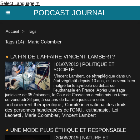
Select Language
▼
PODCAST JOURNAL
Accueil
>
Tags
Tags (14) : Marie Colombier
LA FIN DE L'AFFAIRE VINCENT LAMBERT?
| 01/07/2019
|
POLITIQUE ET
SOCIÉTÉ
Vincent Lambert, ce tétraplégique dans un
état végétatif depuis 10 ans, est devenu bien
malgré lui le symbole du débat sur
l’euthanasie en France. Après une saga
judiciaire de 35 épisodes, la Cour de Cassation a enfin mis un terme,
ce vendredi 28 juin, à six ans de bataille judiciaire entre...
archanement thérapeutique
,
Comité international des droits
des personnes handicapées de l’ONU
,
euthanasie
,
Loi
Leonetti
,
Marie Colombier
,
Vincent Lambert
UNE MODE PLUS ÉTHIQUE ET RESPONSABLE
| 30/06/2019
|
NATURE ET