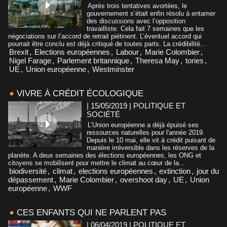
Après trois tentatives avortées, le
gouvernement s’était enfin résolu à entamer
des discussions avec l’opposition
travailliste. Cela fait 7 semaines que les
négociations sur l’accord de retrait piétinent. L’éventuel accord qui
pourrait être conclu est déjà critiqué de toutes parts. La crédibilité...
Brexit
,
Elections européennes
,
Labour
,
Marie Colombier
,
Nigel Farage
,
Parlement britannique
,
Theresa May
,
tories
,
UE
,
Union européenne
,
Westminster
VIVRE À CRÉDIT ÉCOLOGIQUE
| 15/05/2019
|
POLITIQUE ET
SOCIÉTÉ
L’Union européenne a déjà épuisé ses
ressources naturelles pour l'année 2019.
Depuis le 10 mai, elle vit à crédit puisant de
manière irréversible dans les réserves de la
planète. A deux semaines des élections européennes, les ONG et
citoyens se mobilisent pour mettre le climat au cœur de la...
biodiversité
,
climat
,
elections européennes
,
extinction
,
jour du
dépassement
,
Marie Colombier
,
overshoot day
,
UE
,
Union
européenne
,
WWF
CES ENFANTS QUI NE PARLENT PAS
| 06/04/2019
|
POLITIQUE ET