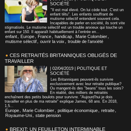
SOCIÉTÉ
"Il est mal élevé. On lui cède tout. C’est un
enfant têtu". Les enfants souffrant de
mutisme sélectif entendent souvent cela.
Incapables de parler en société, ils sont vite
stigmatisés. Le mutisme sélectif est un trouble anxieux qui touche un
enfant sur 150. Il apparaît habituellement à l’entrée en...
enfant
,
Europe
,
France
,
handicap
,
Marie Colombier
,
mutisme sélectif
,
ouvrir la voix
,
trouble de l'anxiété
CES RETRAITÉS BRITANNIQUES OBLIGÉS DE
TRAVAILLER
| 02/04/2019
|
POLITIQUE ET
SOCIÉTÉ
Les Britanniques peuvent-ils survivre
exclusivement avec leur retraite publique?
Ou mangent-ils des "beans" tous les soirs?
En réalité, des milliers de retraités
enchaînent des petits boulots pour survivre. "Aujourd’hui je dois
travailler en plus de ma retraite" explique James, 68 ans. En 2018,
1,5...
Europe
,
Marie Colombier
,
politique économique
,
retraite
,
Royaume-Uni
,
state pension
BREXIT: UN FEUILLETON INTERMINABLE