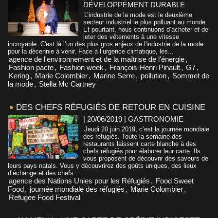
DÉVELOPPEMENT DURABLE
L’industrie de la mode est le deuxième
secteur industriel le plus polluant au monde.
Et pourtant, nous continuons d’acheter et de
jeter des vêtements à une vitesse
incroyable. C'est là l’un des plus gros enjeux de l'industrie de la mode
pour la décennie à venir. Face à l’urgence climatique, les...
agence de l'environnement et de la maîtrise de l'énergie
,
Fashion pacte
,
Fashion week
,
François-Henri Pinault
,
G7
,
Kering
,
Marie Colombier
,
Marine Serre
,
pollution
,
Sommet de
la mode
,
Stella Mc Cartney
DES CHEFS RÉFUGIÉS DE RETOUR EN CUISINE
| 20/06/2019
|
GASTRONOMIE
Jeudi 20 juin 2019, c’est la journée mondiale
des réfugiés. Toute la semaine des
restaurants laissent carte blanche à des
chefs réfugiés pour élaborer leur carte. Ils
vous proposent de découvrir des saveurs de
leurs pays natals. Vous y découvrirez des goûts uniques, des lieux
d’échange et des chefs...
agence des Nations Unies pour les Réfugiés
,
Food Sweet
Food
,
journée mondiale des réfugiés
,
Marie Colombier
,
Refugee Food Festival