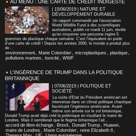
AU MENU : UNE CARTE DE CRÉDIT INDIGESTE
| 15/06/2019
|
NATURE ET
DÉVELOPPEMENT DURABLE
Un rapport commandé par l'association
World Wildlife Fund à des scientifiques
australiens, publié ce mardi 11 juin, révèle
qu’en moyenne une personne ingère 5
grammes de plastique chaque semaine. C’est l’équivalent en poids
d’une carte de crédit ! Depuis les années 2000, le monde a produit plus
de...
environnement
,
Marie Colombier
,
microplastiques
,
plastique
,
pollutions marines
,
toxicité
,
WWF
L’INGÉRENCE DE TRUMP DANS LA POLITIQUE
BRITANNIQUE
| 07/06/2019
|
POLITIQUE ET
SOCIÉTÉ
La visite d’Etat du Président américain est
intervenue dans un climat politique chaotique
favorisant l’ingérence américaine. Avant
même son arrivée sur le sol britannique,
Donald Trump avait déjà créé la polémique en insultant le maire de
Londres. Mais il semblerait que le flegme britannique l’ait...
accord de libre-échange
,
Brexit
,
Donald Trump
,
Huawei
,
maire de Londres
,
Marie Colombier
,
reine Elizabeth II
,
Theresa May
,
UE
,
Union européenne