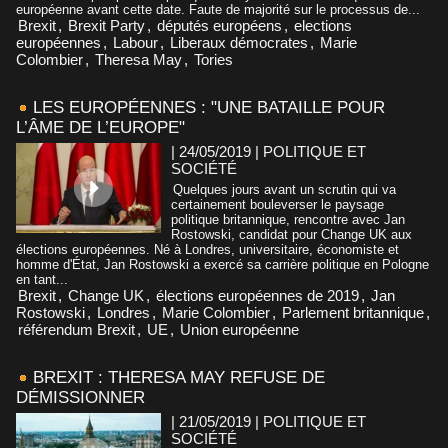
européenne avant cette date. Faute de majorité sur le processus de...
Brexit
,
Brexit Party
,
députés européens
,
elections
européennes
,
Labour
,
Liberaux démocrates
,
Marie
Colombier
,
Theresa May
,
Tories
LES EUROPÉENNES : "UNE BATAILLE POUR
L’ÂME DE L’EUROPE"
| 24/05/2019
|
POLITIQUE ET
SOCIÉTÉ
Quelques jours avant un scrutin qui va
certainement bouleverser le paysage
politique britannique, rencontre avec Jan
Rostowski, candidat pour Change UK aux
élections européennes. Né à Londres, universitaire, économiste et
homme d'État, Jan Rostowski a exercé sa carrière politique en Pologne
en tant...
Brexit
,
Change UK
,
élections européennes de 2019
,
Jan
Rostowski
,
Londres
,
Marie Colombier
,
Parlement britannique
,
référendum Brexit
,
UE
,
Union européenne
BREXIT : THERESA MAY REFUSE DE
DÉMISSIONNER
| 21/05/2019
|
POLITIQUE ET
SOCIÉTÉ