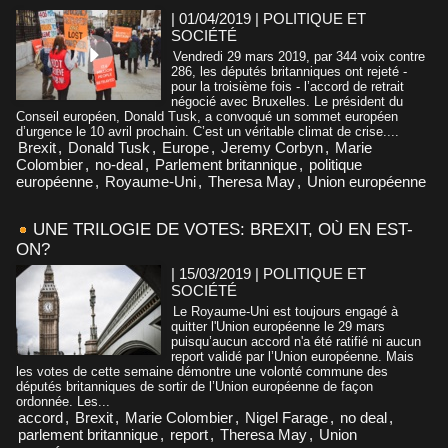
| 01/04/2019
|
POLITIQUE ET
SOCIÉTÉ
Vendredi 29 mars 2019, par 344 voix contre
286, les députés britanniques ont rejeté -
pour la troisième fois - l’accord de retrait
négocié avec Bruxelles. Le président du
Conseil européen, Donald Tusk, a convoqué un sommet européen
d’urgence le 10 avril prochain. C’est un véritable climat de crise....
Brexit
,
Donald Tusk
,
Europe
,
Jeremy Corbyn
,
Marie
Colombier
,
no-deal
,
Parlement britannique
,
politique
européenne
,
Royaume-Uni
,
Theresa May
,
Union européenne
UNE TRILOGIE DE VOTES: BREXIT, OÙ EN EST-
ON?
| 15/03/2019
|
POLITIQUE ET
SOCIÉTÉ
Le Royaume-Uni est toujours engagé à
quitter l'Union européenne le 29 mars
puisqu’aucun accord n'a été ratifié ni aucun
report validé par l’Union européenne. Mais
les votes de cette semaine démontre une volonté commune des
députés britanniques de sortir de l’Union européenne de façon
ordonnée. Les...
accord
,
Brexit
,
Marie Colombier
,
Nigel Farage
,
no deal
,
parlement britannique
,
report
,
Theresa May
,
Union