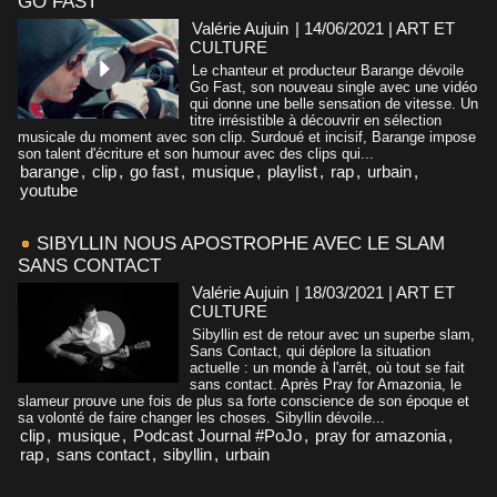
GO FAST
Valérie Aujuin
| 14/06/2021
|
ART ET
CULTURE
Le chanteur et producteur Barange dévoile
Go Fast, son nouveau single avec une vidéo
qui donne une belle sensation de vitesse. Un
titre irrésistible à découvrir en sélection
musicale du moment avec son clip. Surdoué et incisif, Barange impose
son talent d'écriture et son humour avec des clips qui...
barange
,
clip
,
go fast
,
musique
,
playlist
,
rap
,
urbain
,
youtube
SIBYLLIN NOUS APOSTROPHE AVEC LE SLAM
SANS CONTACT
Valérie Aujuin
| 18/03/2021
|
ART ET
CULTURE
Sibyllin est de retour avec un superbe slam,
Sans Contact, qui déplore la situation
actuelle : un monde à l'arrêt, où tout se fait
sans contact. Après Pray for Amazonia, le
slameur prouve une fois de plus sa forte conscience de son époque et
sa volonté de faire changer les choses. Sibyllin dévoile...
clip
,
musique
,
Podcast Journal #PoJo
,
pray for amazonia
,
rap
,
sans contact
,
sibyllin
,
urbain