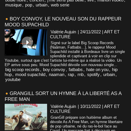
musique
,
pop
,
urbain
,
web serie
BOY CONVOY, LE NOUVEAU SON DU RAPPEUR
MOOD SUPACHILD
Valérie Aujuin
| 24/11/2022
|
ART ET
CULTURE
Signé sur le label Big Scoop Records
(Naâman, Fatbabs...), le rappeur Mood
Supachild installé à Bordeaux livre un single
splendide et captivant à voir en clip sur
Youtube, surtout que c'est l'artiste lui-même qui a réalisé la vidéo. Un
EP arrive sous peu. Mood Supachild dévoile son nouveau single...
big scoop records
,
boy convoy
,
fatbabs
,
hate on you
,
hip
hop
,
mood supachild
,
naaman
,
rap
,
rnb
,
spotify
,
urbain
,
youtube
GRANGILL SORT UN HYMNE À LA LIBERTÉ AS A
FREE MAN
Valérie Aujuin
| 10/11/2022
|
ART ET
CULTURE
GranGill prépare son huitième album et
dévoile As A Free Man, un hymne libertaire
de pop urbaine, né du ras-le-bol face au
Covid. Un message fort à découvrir en