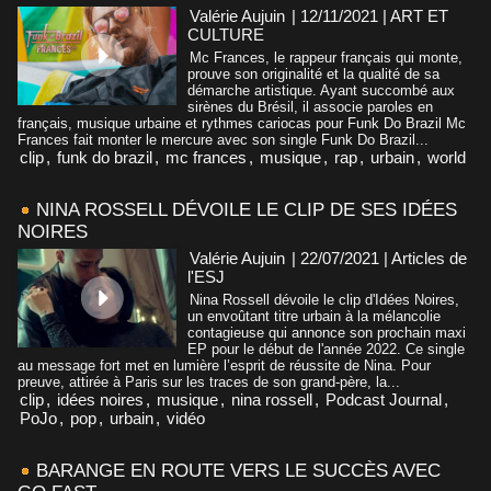
Valérie Aujuin
| 12/11/2021
|
ART ET
CULTURE
Mc Frances, le rappeur français qui monte,
prouve son originalité et la qualité de sa
démarche artistique. Ayant succombé aux
sirènes du Brésil, il associe paroles en
français, musique urbaine et rythmes cariocas pour Funk Do Brazil Mc
Frances fait monter le mercure avec son single Funk Do Brazil...
clip
,
funk do brazil
,
mc frances
,
musique
,
rap
,
urbain
,
world
NINA ROSSELL DÉVOILE LE CLIP DE SES IDÉES
NOIRES
Valérie Aujuin
| 22/07/2021
|
Articles de
l'ESJ
Nina Rossell dévoile le clip d'Idées Noires,
un envoûtant titre urbain à la mélancolie
contagieuse qui annonce son prochain maxi
EP pour le début de l'année 2022. Ce single
au message fort met en lumière l’esprit de réussite de Nina. Pour
preuve, attirée à Paris sur les traces de son grand-père, la...
clip
,
idées noires
,
musique
,
nina rossell
,
Podcast Journal
,
PoJo
,
pop
,
urbain
,
vidéo
BARANGE EN ROUTE VERS LE SUCCÈS AVEC