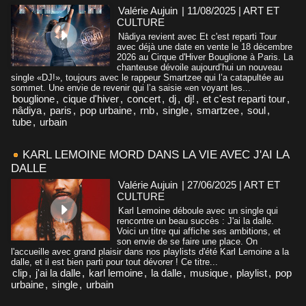
Valérie Aujuin
| 11/08/2025
|
ART ET
CULTURE
Nâdiya revient avec Et c'est reparti Tour
avec déjà une date en vente le 18 décembre
2026 au Cirque d'Hiver Bouglione à Paris. La
chanteuse dévoile aujourd’hui un nouveau
single «DJ!», toujours avec le rappeur Smartzee qui l’a catapultée au
sommet. Une envie de revenir qui l’a saisie «en voyant les...
bouglione
,
cique d'hiver
,
concert
,
dj
,
dj!
,
et c'est reparti tour
,
nâdiya
,
paris
,
pop urbaine
,
rnb
,
single
,
smartzee
,
soul
,
tube
,
urbain
KARL LEMOINE MORD DANS LA VIE AVEC J'AI LA
DALLE
Valérie Aujuin
| 27/06/2025
|
ART ET
CULTURE
Karl Lemoine déboule avec un single qui
rencontre un beau succès : J'ai la dalle.
Voici un titre qui affiche ses ambitions, et
son envie de se faire une place. On
l'accueille avec grand plaisir dans nos playlists d'été Karl Lemoine a la
dalle, et il est bien parti pour tout dévorer ! Ce titre...
clip
,
j'ai la dalle
,
karl lemoine
,
la dalle
,
musique
,
playlist
,
pop
urbaine
,
single
,
urbain