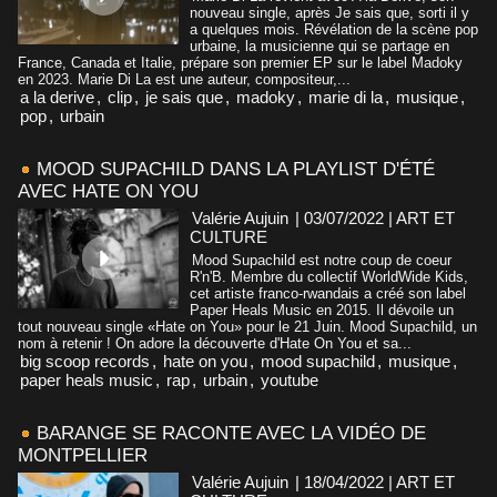
nouveau single, après Je sais que, sorti il y
a quelques mois. Révélation de la scène pop
urbaine, la musicienne qui se partage en
France, Canada et Italie, prépare son premier EP sur le label Madoky
en 2023. Marie Di La est une auteur, compositeur,...
a la derive
,
clip
,
je sais que
,
madoky
,
marie di la
,
musique
,
pop
,
urbain
MOOD SUPACHILD DANS LA PLAYLIST D'ÉTÉ
AVEC HATE ON YOU
Valérie Aujuin
| 03/07/2022
|
ART ET
CULTURE
Mood Supachild est notre coup de coeur
R'n'B. Membre du collectif WorldWide Kids,
cet artiste franco-rwandais a créé son label
Paper Heals Music en 2015. Il dévoile un
tout nouveau single «Hate on You» pour le 21 Juin. Mood Supachild, un
nom à retenir ! On adore la découverte d'Hate On You et sa...
big scoop records
,
hate on you
,
mood supachild
,
musique
,
paper heals music
,
rap
,
urbain
,
youtube
BARANGE SE RACONTE AVEC LA VIDÉO DE
MONTPELLIER
Valérie Aujuin
| 18/04/2022
|
ART ET