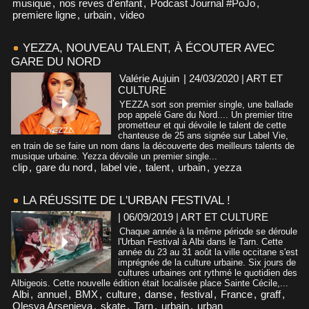
musique
,
nos reves d'enfant
,
Podcast Journal #PoJo
,
premiere ligne
,
urbain
,
video
YEZZA, NOUVEAU TALENT, À ÉCOUTER AVEC
GARE DU NORD
Valérie Aujuin
| 24/03/2020
|
ART ET
CULTURE
YEZZA sort son premier single, une ballade
pop appelé Gare du Nord.... Un premier titre
prometteur et qui dévoile le talent de cette
chanteuse de 25 ans signée sur Label Vie,
en train de se faire un nom dans la découverte des meilleurs talents de
musique urbaine. Yezza dévoile un premier single...
clip
,
gare du nord
,
label vie
,
talent
,
urbain
,
yezza
LA RÉUSSITE DE L'URBAN FESTIVAL !
| 06/09/2019
|
ART ET CULTURE
Chaque année à la même période se déroule
l'Urban Festival à Albi dans le Tarn. Cette
année du 23 au 31 août la ville occitane s'est
imprégnée de la culture urbaine. Six jours de
cultures urbaines ont rythmé le quotidien des
Albigeois. Cette nouvelle édition était localisée place Sainte Cécile,...
Albi
,
annuel
,
BMX
,
culture
,
danse
,
festival
,
France
,
graff
,
Olesya Arsenieva
,
skate
,
Tarn
,
urbain
,
urban