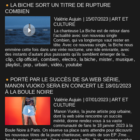
LA BICHE SORT UN TITRE DE RUPTURE
COMBIEN
Valérie Aujuin
| 15/07/2023
|
ART ET
CULTURE
La chanteuse La Biche est de retour dans
l’actualité avec son nouveau single
Combien, qui va longtemps vaut rester en
tête. Avec ce nouveau single, la Biche nous
emmène cette fois dans une virée nocturne, une ride enivrante, avec
des instants d’autant plus puissants qu’ils semblent émerger de la...
clip
,
clip officiel
,
combien
,
electro
,
la biche
,
mister
,
musique
,
playlist
,
pop
,
urbain
,
vidéo
,
youtube
PORTÉ PAR LE SUCCÈS DE SA WEB SÉRIE,
MANON VUOKO SERA EN CONCERT LE 18/01/2023
À LA BOULE NOIRE
Valérie Aujuin
| 07/01/2023
|
ART ET
CULTURE
Manon Vuoko, la jeune artiste pop urbaine,
dont la web série rencontre un succès
mérité, donne rendez-vous à sa vaste
communauté de fans le 18 janvier 2023 à la
Boule Noire à Paris. On réserve sa place sans attendre pour découvrir
les nouveaux titres de la jeune chanteuse, extraits de son EP J'me...
boule noire
,
concert
,
j'me sens pas belle
,
live
,
manon vuoko
,