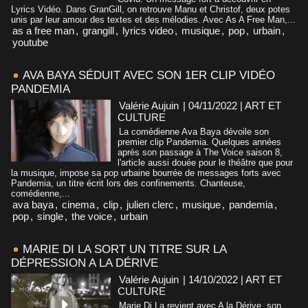
Lyrics Vidéo. Dans GranGill, on retrouve Manu et Christof, deux potes
unis par leur amour des textes et des mélodies. Avec As A Free Man,...
as a free man
,
grangill
,
lyrics video
,
musique
,
pop
,
urbain
,
youtube
AVA BAYA SÉDUIT AVEC SON 1ER CLIP VIDÉO
PANDEMIA
Valérie Aujuin
| 04/11/2022
|
ART ET
CULTURE
La comédienne Ava Baya dévoile son
premier clip Pandemia. Quelques années
après son passage à The Voice saison 8,
l'article aussi douée pour le théâtre que pour
la musique, impose sa pop urbaine bourrée de messages forts avec
Pandemia, un titre écrit lors des confinements. Chanteuse,
comédienne,...
ava baya
,
cinema
,
clip
,
julien clerc
,
musique
,
pandemia
,
pop
,
single
,
the voice
,
urbain
MARIE DI LA SORT UN TITRE SUR LA
DÉPRESSION A LA DÉRIVE
Valérie Aujuin
| 14/10/2022
|
ART ET
CULTURE
Marie Di La revient avec A la Dérive, son