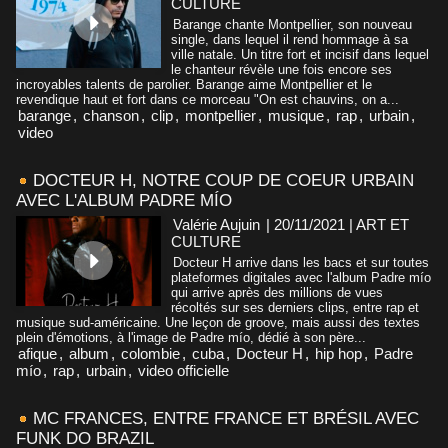
CULTURE
Barange chante Montpellier, son nouveau
single, dans lequel il rend hommage à sa
ville natale. Un titre fort et incisif dans lequel
le chanteur révèle une fois encore ses
incroyables talents de parolier. Barange aime Montpellier et le
revendique haut et fort dans ce morceau "On est chauvins, on a...
barange
,
chanson
,
clip
,
montpellier
,
musique
,
rap
,
urbain
,
video
DOCTEUR H, NOTRE COUP DE COEUR URBAIN
AVEC L'ALBUM PADRE MÍO
Valérie Aujuin
| 20/11/2021
|
ART ET
CULTURE
Docteur H arrive dans les bacs et sur toutes
plateformes digitales avec l'album Padre mío
qui arrive après des millions de vues
récoltés sur ses derniers clips, entre rap et
musique sud-américaine. Une leçon de groove, mais aussi des textes
plein d'émotions, à l'image de Padre mío, dédié à son père...
afique
,
album
,
colombie
,
cuba
,
Docteur H
,
hip hop
,
Padre
mío
,
rap
,
urbain
,
video officielle
MC FRANCES, ENTRE FRANCE ET BRÉSIL AVEC
FUNK DO BRAZIL