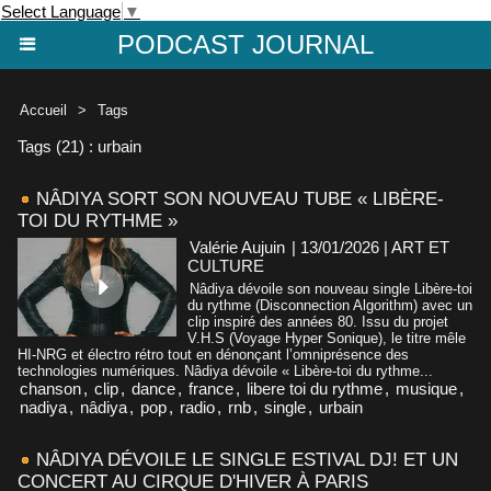
Select Language
▼
PODCAST JOURNAL
Accueil
>
Tags
Tags (21) : urbain
NÂDIYA SORT SON NOUVEAU TUBE « LIBÈRE-
TOI DU RYTHME »
Valérie Aujuin
| 13/01/2026
|
ART ET
CULTURE
Nâdiya dévoile son nouveau single Libère-toi
du rythme (Disconnection Algorithm) avec un
clip inspiré des années 80. Issu du projet
V.H.S (Voyage Hyper Sonique), le titre mêle
HI-NRG et électro rétro tout en dénonçant l’omniprésence des
technologies numériques. Nâdiya dévoile « Libère-toi du rythme...
chanson
,
clip
,
dance
,
france
,
libere toi du rythme
,
musique
,
nadiya
,
nâdiya
,
pop
,
radio
,
rnb
,
single
,
urbain
NÂDIYA DÉVOILE LE SINGLE ESTIVAL DJ! ET UN
CONCERT AU CIRQUE D'HIVER À PARIS