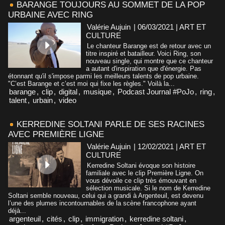
BARANGE TOUJOURS AU SOMMET DE LA POP
URBAINE AVEC RING
Valérie Aujuin
| 06/03/2021
|
ART ET
CULTURE
Le chanteur Barange est de retour avec un
titre inspiré et batailleur. Voici Ring, son
nouveau single, qui montre que ce chanteur
a autant d'inspiration que d'énergie. Pas
étonnant qu'il s'impose parmi les meilleurs talents de pop urbaine.
"C’est Barange et c’est moi qui fixe les règles." Voilà la...
barange
,
clip
,
digital
,
musique
,
Podcast Journal #PoJo
,
ring
,
talent
,
urbain
,
video
KERREDINE SOLTANI PARLE DE SES RACINES
AVEC PREMIÈRE LIGNE
Valérie Aujuin
| 12/02/2021
|
ART ET
CULTURE
Kerredine Soltani évoque son histoire
familiale avec le clip Première Ligne. On
vous dévoile ce clip très émouvant en
sélection musicale. Si le nom de Kerredine
Soltani semble nouveau, celui qui a grandi à Argenteuil, est devenu
l’une des plumes incontournables de la scène francophone ayant
déjà...
argenteuil
,
cités
,
clip
,
immigration
,
kerredine soltani
,