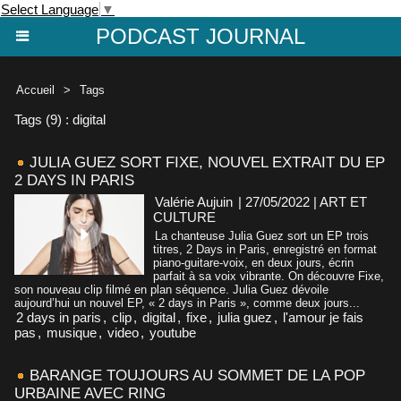
Select Language
▼
PODCAST JOURNAL
Accueil
>
Tags
Tags (9) : digital
JULIA GUEZ SORT FIXE, NOUVEL EXTRAIT DU EP
2 DAYS IN PARIS
Valérie Aujuin
| 27/05/2022
|
ART ET
CULTURE
La chanteuse Julia Guez sort un EP trois
titres, 2 Days in Paris, enregistré en format
piano-guitare-voix, en deux jours, écrin
parfait à sa voix vibrante. On découvre Fixe,
son nouveau clip filmé en plan séquence. Julia Guez dévoile
aujourd’hui un nouvel EP, « 2 days in Paris », comme deux jours...
2 days in paris
,
clip
,
digital
,
fixe
,
julia guez
,
l'amour je fais
pas
,
musique
,
video
,
youtube
BARANGE TOUJOURS AU SOMMET DE LA POP
URBAINE AVEC RING