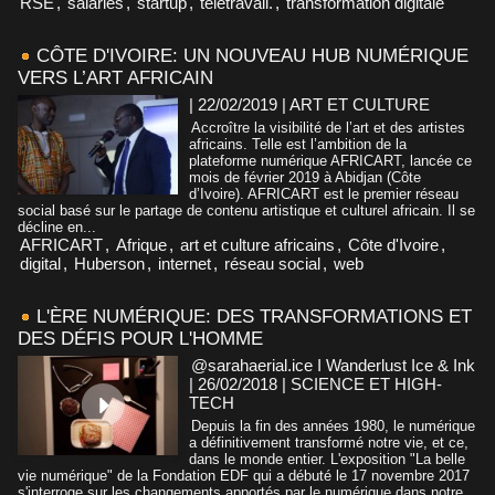
RSE
,
salariés
,
startup
,
télétravail.
,
transformation digitale
CÔTE D'IVOIRE: UN NOUVEAU HUB NUMÉRIQUE
VERS L’ART AFRICAIN
| 22/02/2019
|
ART ET CULTURE
Accroître la visibilité de l’art et des artistes
africains. Telle est l’ambition de la
plateforme numérique AFRICART, lancée ce
mois de février 2019 à Abidjan (Côte
d’Ivoire). AFRICART est le premier réseau
social basé sur le partage de contenu artistique et culturel africain. Il se
décline en...
AFRICART
,
Afrique
,
art et culture africains
,
Côte d'Ivoire
,
digital
,
Huberson
,
internet
,
réseau social
,
web
L'ÈRE NUMÉRIQUE: DES TRANSFORMATIONS ET
DES DÉFIS POUR L'HOMME
@sarahaerial.ice I Wanderlust Ice & Ink
| 26/02/2018
|
SCIENCE ET HIGH-
TECH
Depuis la fin des années 1980, le numérique
a définitivement transformé notre vie, et ce,
dans le monde entier. L'exposition "La belle
vie numérique" de la Fondation EDF qui a débuté le 17 novembre 2017
s'interroge sur les changements apportés par le numérique dans notre