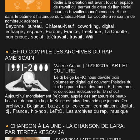
dédié à la création est avant tout un espace
de travail qui permet de créer du lien social
pour les travailleurs indépendants. Situé
dans le bâtiment historique du Château-Neuf, La Cocotte a rencontré de
nombreux adeptes...
Bayonne
,
bureau
,
Château-Neuf
,
coworking
,
digital
,
échange
,
espace
,
Europe
,
France
,
freelance
,
La Cocotte
,
numérique
,
social
,
télétravail
,
travail
,
Wifi
LEFTO COMPILE LES ARCHIVES DU RAP
AMÉRICAIN
Valérie Aujuin
| 16/10/2015
|
ART ET
CULTURE
Le dj belge LeFtO nous dévoile trois
volumes en digital qui couvrent l'hsitoire du
hip-hop par le biais des faces B, titres rares,
et collectors redécouverts. Un choc!
Aujourd'hui mondialement (re)connu auprès des amateurs de beaux
beats et de bon hip-hop, le Belge est plus demandé que jamais. On...
archives
,
Belgique
,
buzz
,
clip
,
collector
,
compilation
,
digital
,
dj
,
France
,
hip-hop
,
LeFtO
,
Les archives du rap
,
musique
CHANSON À LA UNE - LA CHANSON DE LARA,
PAR TEREZA KESOVIJA
| 01/03/2014
|
ART ET CULTURE