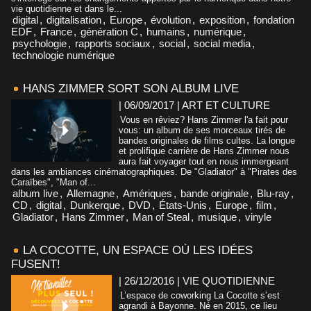
vie quotidienne et dans le...
digital
,
digitalisation
,
Europe
,
évolution
,
exposition
,
fondation
EDF
,
France
,
génération C
,
humains
,
numérique
,
psychologie
,
rapports sociaux
,
social
,
social media
,
technologie numérique
HANS ZIMMER SORT SON ALBUM LIVE
| 06/09/2017
|
ART ET CULTURE
Vous en rêviez? Hans Zimmer l'a fait pour
vous: un album de ses morceaux tirés de
bandes originales de films cultes. La longue
et prolifique carrière de Hans Zimmer nous
aura fait voyager tout en nous immergeant
dans les ambiances cinématographiques. De "Gladiator" à "Pirates des
Caraïbes", "Man of...
album live
,
Allemagne
,
Amériques
,
bande originale
,
Blu-ray
,
CD
,
digital
,
Dunkerque
,
DVD
,
États-Unis
,
Europe
,
film
,
Gladiator
,
Hans Zimmer
,
Man of Steal
,
musique
,
vinyle
LA COCOTTE, UN ESPACE OÙ LES IDÉES
FUSENT!
| 26/12/2016
|
VIE QUOTIDIENNE
L’espace de coworking La Cocotte s’est
agrandi à Bayonne. Né en 2015, ce lieu