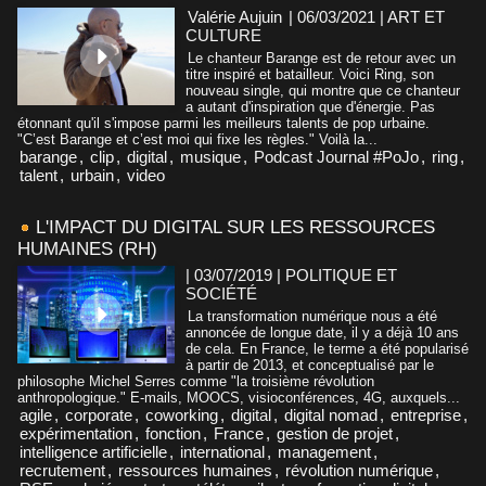
Valérie Aujuin
| 06/03/2021
|
ART ET
CULTURE
Le chanteur Barange est de retour avec un
titre inspiré et batailleur. Voici Ring, son
nouveau single, qui montre que ce chanteur
a autant d'inspiration que d'énergie. Pas
étonnant qu'il s'impose parmi les meilleurs talents de pop urbaine.
"C’est Barange et c’est moi qui fixe les règles." Voilà la...
barange
,
clip
,
digital
,
musique
,
Podcast Journal #PoJo
,
ring
,
talent
,
urbain
,
video
L'IMPACT DU DIGITAL SUR LES RESSOURCES
HUMAINES (RH)
| 03/07/2019
|
POLITIQUE ET
SOCIÉTÉ
La transformation numérique nous a été
annoncée de longue date, il y a déjà 10 ans
de cela. En France, le terme a été popularisé
à partir de 2013, et conceptualisé par le
philosophe Michel Serres comme "la troisième révolution
anthropologique." E-mails, MOOCS, visioconférences, 4G, auxquels...
agile
,
corporate
,
coworking
,
digital
,
digital nomad
,
entreprise
,
expérimentation
,
fonction
,
France
,
gestion de projet
,
intelligence artificielle
,
international
,
management
,
recrutement
,
ressources humaines
,
révolution numérique
,