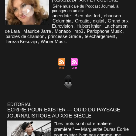
Série musicale du Podcast Journal, à
partager en un clic
anecdote
,
Bien plus fort
,
chanson
,
Columbia
,
Croatie
,
digital
,
Grand prix
Eurovision
,
Hubert Ithier
,
La chanson
de Lara
,
Maurice Jarre
,
Monaco
,
mp3
,
Parlophone Music
,
paroles de chanson
,
princesse Grâce
,
téléchargement
,
Tereza Kesovija
,
Waner Music
ÉDITORIAL
ÉCRIRE POUR EXISTER — QUID DU PAYSAGE
JOURNALISTIQUE AU XXIE SIÈCLE
“Les mots sont notre matière
première.” — Marguerite Duras Écrire
pour exister. Non pas comme une