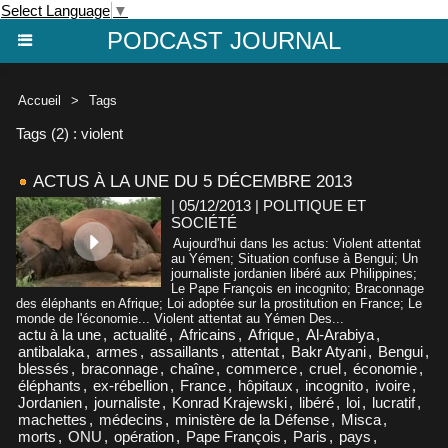
Select Language
▼
PODCAST JOURNAL
Accueil
>
Tags
Tags (2) : violent
ACTUS À LA UNE DU 5 DÉCEMBRE 2013
| 05/12/2013
|
POLITIQUE ET
SOCIÉTÉ
Aujourd'hui dans les actus: Violent attentat
au Yémen; Situation confuse à Bengui; Un
journaliste jordanien libéré aux Philippines;
Le Pape François en incognito; Braconnage
des éléphants en Afrique; Loi adoptée sur la prostitution en France; Le
monde de l'économie... Violent attentat au Yémen Des...
actu à la une
,
actualité
,
Africains
,
Afrique
,
Al-Arabiya
,
antibalaka
,
armes
,
assaillants
,
attentat
,
Bakr Atyani
,
Bengui
,
blessés
,
braconnage
,
chaîne
,
commerce
,
cruel
,
économie
,
éléphants
,
ex-rébellion
,
France
,
hôpitaux
,
incognito
,
ivoire
,
Jordanien
,
journaliste
,
Konrad Krajewski
,
libéré
,
loi
,
lucratif
,
machettes
,
médecins
,
ministère de la Défense
,
Misca
,
morts
,
ONU
,
opération
,
Pape François
,
Paris
,
pays
,