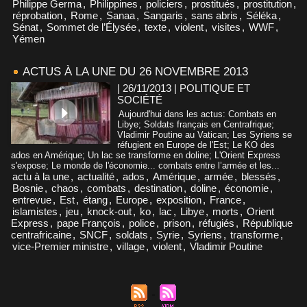
Philippe Germa
,
Philippines
,
policiers
,
prostitués
,
prostitution
,
réprobation
,
Rome
,
Sanaa
,
Sangaris
,
sans abris
,
Séléka
,
Sénat
,
Sommet de l’Élysée
,
texte
,
violent
,
visites
,
WWF
,
Yémen
ACTUS À LA UNE DU 26 NOVEMBRE 2013
| 26/11/2013
|
POLITIQUE ET
SOCIÉTÉ
Aujourd'hui dans les actus: Combats en
Libye; Soldats français en Centrafrique;
Vladimir Poutine au Vatican; Les Syriens se
réfugient en Europe de l'Est; Le KO des
ados en Amérique; Un lac se transforme en doline; L'Orient Express
s'expose; Le monde de l'économie... combats entre l’armée et les...
actu à la une
,
actualité
,
ados
,
Amérique
,
armée
,
blessés
,
Bosnie
,
chaos
,
combats
,
destination
,
doline
,
économie
,
entrevue
,
Est
,
étang
,
Europe
,
exposition
,
France
,
islamistes
,
jeu
,
knock-out
,
ko
,
lac
,
Libye
,
morts
,
Orient
Express
,
pape François
,
police
,
prison
,
réfugiés
,
République
centrafricaine
,
SNCF
,
soldats
,
Syrie
,
Syriens
,
transforme
,
vice-Premier ministre
,
village
,
violent
,
Vladimir Poutine