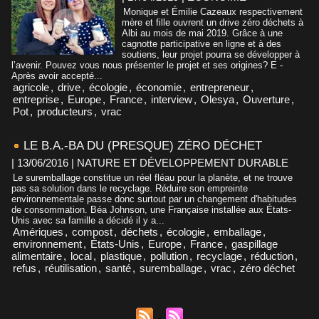
Monique et Émilie Cazeaux respectivement
mère et fille ouvrent un drive zéro déchets à
Albi au mois de mai 2019. Grâce à une
cagnotte participative en ligne et à des
soutiens, leur projet pourra se développer à
l’avenir. Pouvez vous nous présenter le projet et ses origines? E -
Après avoir accepté...
agricole
,
drive
,
écologie
,
économie
,
entrepreneur
,
entreprise
,
Europe
,
France
,
interview
,
Olesya
,
Ouverture
,
Pot
,
producteurs
,
vrac
LE B.A.-BA DU (PRESQUE) ZÉRO DÉCHET
| 13/06/2016
|
NATURE ET DÉVELOPPEMENT DURABLE
Le suremballage constitue un réel fléau pour la planète, et ne trouve
pas sa solution dans le recyclage. Réduire son empreinte
environnementale passe donc surtout par un changement d'habitudes
de consommation. Béa Johnson, une Française installée aux États-
Unis avec sa famille a décidé il y a...
Amériques
,
compost
,
déchets
,
écologie
,
emballage
,
environnement
,
États-Unis
,
Europe
,
France
,
gaspillage
alimentaire
,
local
,
plastique
,
pollution
,
recyclage
,
réduction
,
refus
,
réutilisation
,
santé
,
suremballage
,
vrac
,
zéro déchet