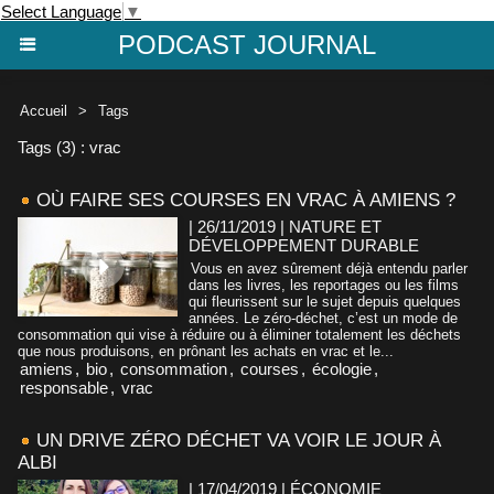
Select Language
▼
PODCAST JOURNAL
Accueil
>
Tags
Tags (3) : vrac
OÙ FAIRE SES COURSES EN VRAC À AMIENS ?
| 26/11/2019
|
NATURE ET
DÉVELOPPEMENT DURABLE
Vous en avez sûrement déjà entendu parler
dans les livres, les reportages ou les films
qui fleurissent sur le sujet depuis quelques
années. Le zéro-déchet, c’est un mode de
consommation qui vise à réduire ou à éliminer totalement les déchets
que nous produisons, en prônant les achats en vrac et le...
amiens
,
bio
,
consommation
,
courses
,
écologie
,
responsable
,
vrac
UN DRIVE ZÉRO DÉCHET VA VOIR LE JOUR À
ALBI
| 17/04/2019
|
ÉCONOMIE