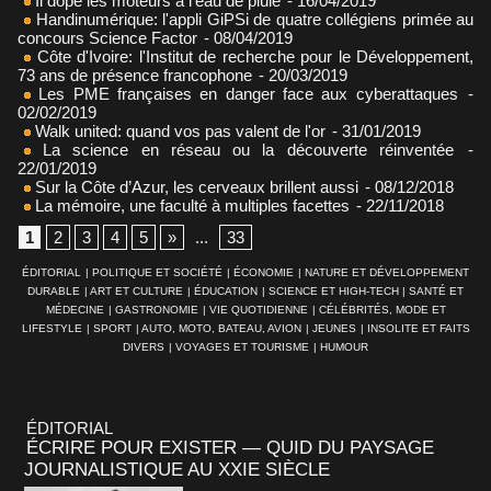
Il dope les moteurs à l'eau de pluie
- 16/04/2019
Handinumérique: l'appli GiPSi de quatre collégiens primée au
concours Science Factor
- 08/04/2019
Côte d'Ivoire: l'Institut de recherche pour le Développement,
73 ans de présence francophone
- 20/03/2019
Les PME françaises en danger face aux cyberattaques
-
02/02/2019
Walk united: quand vos pas valent de l'or
- 31/01/2019
La science en réseau ou la découverte réinventée
-
22/01/2019
Sur la Côte d’Azur, les cerveaux brillent aussi
- 08/12/2018
La mémoire, une faculté à multiples facettes
- 22/11/2018
1
2
3
4
5
»
...
33
ÉDITORIAL
|
POLITIQUE ET SOCIÉTÉ
|
ÉCONOMIE
|
NATURE ET DÉVELOPPEMENT
DURABLE
|
ART ET CULTURE
|
ÉDUCATION
|
SCIENCE ET HIGH-TECH
|
SANTÉ ET
MÉDECINE
|
GASTRONOMIE
|
VIE QUOTIDIENNE
|
CÉLÉBRITÉS, MODE ET
LIFESTYLE
|
SPORT
|
AUTO, MOTO, BATEAU, AVION
|
JEUNES
|
INSOLITE ET FAITS
DIVERS
|
VOYAGES ET TOURISME
|
HUMOUR
ÉDITORIAL
ÉCRIRE POUR EXISTER — QUID DU PAYSAGE
JOURNALISTIQUE AU XXIE SIÈCLE