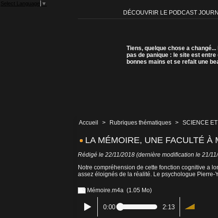
Select Language
▼
DÉCOUVRIR LE PODCAST JOUR
Tiens, quelque chose a changé...
pas de panique : le site est entre
bonnes mains et se refait une be
Accueil
>
Rubriques thématiques
>
SCIENCE ET
LA MÉMOIRE, UNE FACULTÉ À 
Rédigé le 22/11/2018 (dernière modification le 21/11
Notre compréhension de cette fonction cognitive a lon
assez éloignés de la réalité. Le psychologue Pierre-
Mémoire.m4a
(1.05 Mo)
0:00
2:13