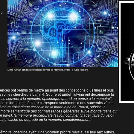
 5
e
L’être humain est doté de multiples formes de mémoire. Photo (c) Gerd Altmann
nces ont permis de mettre au point des conceptions plus fines et plus
80, les chercheurs Larry R. Squire et Endel Tulving ont décomposé la
nse souvent à la mémoire épisodique quand on pense à la mémoire"
,
nte, cette forme de mémoire correspond seulement à nos souvenirs vécus,
émoire épisodique est celle de la madeleine de Proust
, précise le
 mémoire sémantique des connaissances générales sur le monde (celle qui
n pays), la mémoire procédurale (savoir comment nager, faire du vélo),
objet caché ou dégradé ou la mémoire conditionnement),
mémoire, chacune ayant une vocation propre mais aussi liée aux autres.