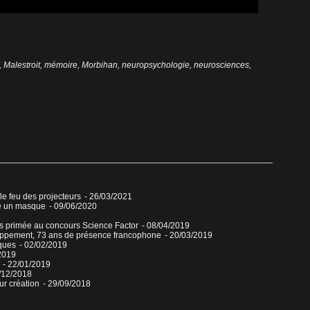
,
Malestroit
,
mémoire
,
Morbihan
,
neuropsychologie
,
neurosciences
,
 le feu des projecteurs
- 26/03/2021
re un masque
- 09/06/2020
ns primée au concours Science Factor
- 08/04/2019
veloppement, 73 ans de présence francophone
- 20/03/2019
ques
- 02/02/2019
2019
- 22/01/2019
/12/2018
ur création
- 29/09/2018