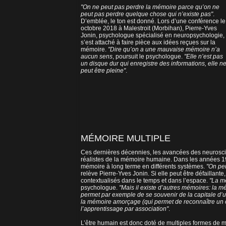
"On ne peut pas perdre la mémoire parce qu’on ne
peut pas perdre quelque chose qui n’existe pas"
.
D’emblée, le ton est donné. Lors d’une conférence le
octobre 2018 à Malestroit (Morbihan), Pierre-Yves
Jonin, psychologue spécialisé en neuropsychologie,
s’est attaché à faire pièce aux idées reçues sur la
mémoire.
"Dire qu’on a une mauvaise mémoire n’a
aucun sens
, poursuit le psychologue.
"Elle n’est pas
un disque dur qui enregistre des informations, elle n
peut être pleine"
.
MÉMOIRE MULTIPLE
Ces dernières décennies, les avancées des neuroscie
réalistes de la mémoire humaine. Dans les années 19
mémoire à long terme en différents systèmes.
"On pe
relève Pierre-Yves Jonin. Si elle peut être défailla
contextualisés dans le temps et dans l’espace.
"La m
psychologue.
"Mais il existe d’autres mémoires: la
permet par exemple de se souvenir de la capitale d’u
la mémoire amorçage (qui permet de reconnaître un 
l’apprentissage par association"
.
L’être humain est donc doté de multiples formes de 