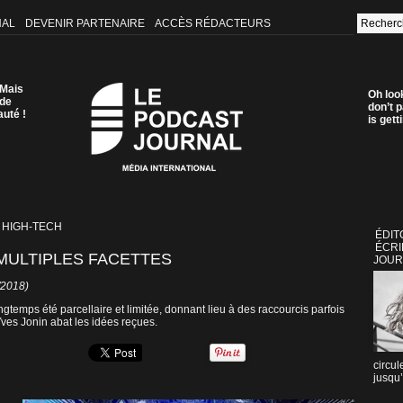
NAL
DEVENIR PARTENAIRE
ACCÈS RÉDACTEURS
 Mais
Oh loo
 de
don’t p
auté !
is get
 HIGH-TECH
ÉDIT
ÉCRI
MULTIPLES FACETTES
JOUR
/2018)
gtemps été parcellaire et limitée, donnant lieu à des raccourcis parfois
Yves Jonin abat les idées reçues.
circul
jusqu’