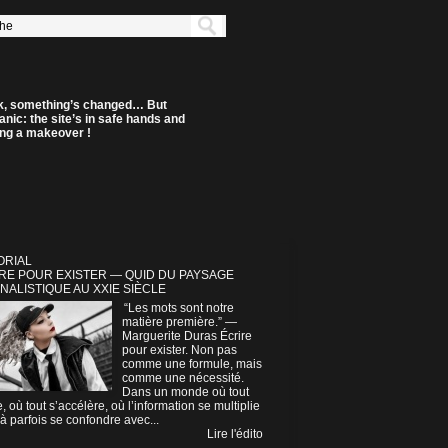
k, something’s changed… But
anic: the site’s in safe hands and
ting a makeover !
ORIAL
RE POUR EXISTER — QUID DU PAYSAGE
NALISTIQUE AU XXIE SIÈCLE
“Les mots sont notre
matière première.” —
Marguerite Duras Écrire
pour exister. Non pas
comme une formule, mais
comme une nécessité.
Dans un monde où tout
e, où tout s’accélère, où l’information se multiplie
à parfois se confondre avec...
Lire l'édito