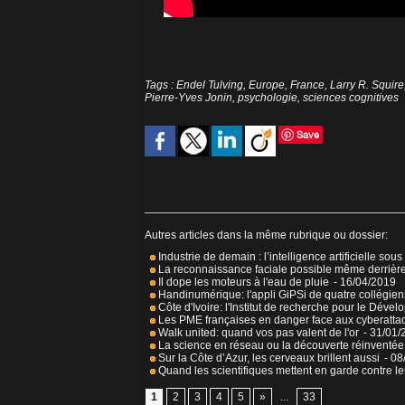
Tags
:
Endel Tulving
,
Europe
,
France
,
Larry R. Squire
Pierre-Yves Jonin
,
psychologie
,
sciences cognitives
Save
Autres articles dans la même rubrique ou dossier:
Industrie de demain : l’intelligence artificielle sous
La reconnaissance faciale possible même derriè
Il dope les moteurs à l'eau de pluie
- 16/04/2019
Handinumérique: l'appli GiPSi de quatre collégie
Côte d'Ivoire: l'Institut de recherche pour le Dé
Les PME françaises en danger face aux cyberatta
Walk united: quand vos pas valent de l'or
- 31/01/
La science en réseau ou la découverte réinventée
Sur la Côte d’Azur, les cerveaux brillent aussi
- 08
Quand les scientifiques mettent en garde contre le
1
2
3
4
5
»
...
33