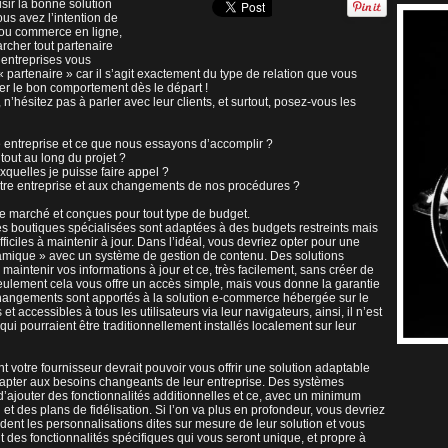
isir la bonne solution
s avez l’intention de
 ou commerce en ligne,
cher tout partenaire
’entreprises vous
 « partenaire » car il s’agit exactement du type de relation que vous
er le bon comportement dès le départ !
’hésitez pas à parler avec leur clients, et surtout, posez-vous les
re entreprise et ce que nous essayons d’accomplir ?
 tout au long du projet ?
xquelles je puisse faire appel ?
notre entreprise et aux changements de nos procédures ?
 le marché et conçues pour tout type de budget.
les boutiques spécialisées sont adaptées à des budgets restreints mais
ficiles à maintenir à jour. Dans l’idéal, vous devriez opter pour une
amique » avec un système de gestion de contenu. Des solutions
intenir vos informations à jour et ce, très facilement, sans créer de
eulement cela vous offre un accès simple, mais vous donne la garantie
changements sont apportés à la solution e-commerce hébergée sur le
accessibles à tous les utilisateurs via leur navigateurs, ainsi, il n’est
qui pourraient être traditionnellement installés localement sur leur
nt votre fournisseur devrait pouvoir vous offrir une solution adaptable
adapter aux besoins changeants de leur entreprise. Des systèmes
ajouter des fonctionnalités additionnelles et ce, avec un minimum
et des plans de fidélisation. Si l’on va plus en profondeur, vous devriez
nt les personnalisations dites sur mesure de leur solution et vous
t des fonctionnalités spécifiques qui vous seront unique, et propre à