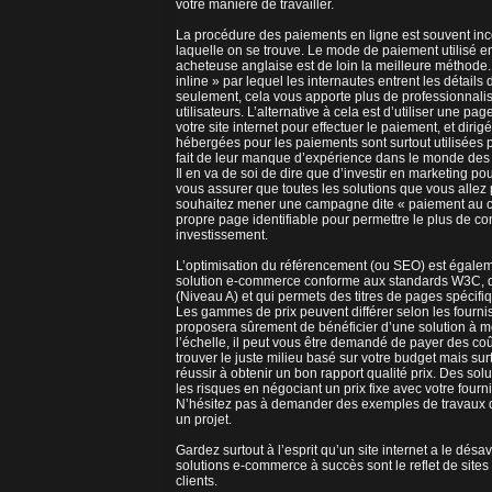
votre manière de travailler.
La procédure des paiements en ligne est souvent incom
laquelle on se trouve. Le mode de paiement utilisé
acheteuse anglaise est de loin la meilleure méthode.
inline » par lequel les internautes entrent les détails
seulement, cela vous apporte plus de professionnali
utilisateurs. L’alternative à cela est d’utiliser une p
votre site internet pour effectuer le paiement, et dir
hébergées pour les paiements sont surtout utilisées p
fait de leur manque d’expérience dans le monde des a
Il en va de soi de dire que d’investir en marketing po
vous assurer que toutes les solutions que vous alle
souhaitez mener une campagne dite « paiement au cl
propre page identifiable pour permettre le plus de co
investissement.
L’optimisation du référencement (ou SEO) est égalemen
solution e-commerce conforme aux standards W3C, qui
(Niveau A) et qui permets des titres de pages spécif
Les gammes de prix peuvent différer selon les fourni
proposera sûrement de bénéficier d’une solution à moi
l’échelle, il peut vous être demandé de payer des co
trouver le juste milieu basé sur votre budget mais sur
réussir à obtenir un bon rapport qualité prix. Des sol
les risques en négociant un prix fixe avec votre fournis
N’hésitez pas à demander des exemples de travaux d
un projet.
Gardez surtout à l’esprit qu’un site internet a le dés
solutions e-commerce à succès sont le reflet de sites
clients.