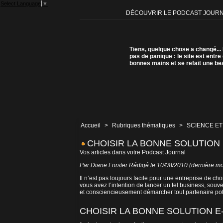
Select Language
▼
DÉCOUVRIR LE PODCAST JOUR
Tiens, quelque chose a changé...
pas de panique : le site est entre
bonnes mains et se refait une be
Accueil
>
Rubriques thématiques
>
SCIENCE ET
CHOISIR LA BONNE SOLUTIO
Vos articles dans votre Podcast Journal
Par Diane Forster Rédigé le 10/08/2010 (dernière mo
Il n’est pas toujours facile pour une entreprise de c
vous avez l’intention de lancer un tel business, s
et consciencieusement démarcher tout partenaire po
CHOISIR LA BONNE SOLUTION 