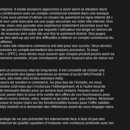
prise. Il existe plusieurs approches à avoir selon la situation dans
 en combinaison avec un compte commercial existant dans une banque
 Cela vous permet d’utiliser un moyen de paiement en ligne interne dit «
 de leur carte bancaire via une page sécurisée sur votre site internet. Non
sme, mais cela garantie une expérience totalement sécurisée pour les
age de paiement hébergée par laquelle l’utilisateur est dirigé en dehors de
igé de nouveau vers votre site une fois le paiement réalisé. Des pages
ar des start-up qui ont des difficultés à obtenir un compte commercial du
ffaires.
ur votre site internet e-commerce est vital pour son succès. Vous devriez
z prendre en compte permettent des analyses poussées. Si vous
ic » (PPC), vous devez vous assurer que chaque produit pourra avoir sa
nversion possible, et par conséquent, générer toujours plus de retour sur
t un processus vital de long terme. Il est conseillé de choisir une
 présente des lignes directrices en termes d’accès WAI Priorité 1
iques, des mots clés et des données méta.
sseurs de solution e-commerce. Au plus bas de l’échelle, on vous
ndre coût mais qui n’inclut pas l’hébergement, et à l’autre bout de
ûts mensuels élevés pour un service tout compris. Assurez-vous de
tout, peser bien le pour et le contre des offres de vos fournisseurs pour
utions moins chères, elles, restent ce qu’elles sont : pas chères. Minimiser
seur et soyez clairs sur les fonctionnalités inclues pour l’offre validée.
éjà réalisés et à demander des références avant de vous engager dans
avantage de ne pas présenter les intervenants face à face et que des
 internet de qualité capables d’instaurer une confiance profonde avec les