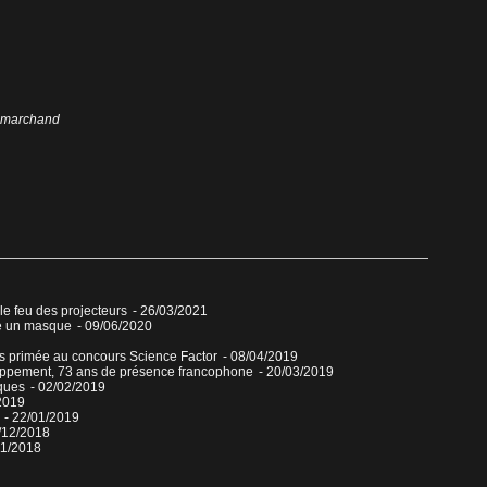
e marchand
 le feu des projecteurs
- 26/03/2021
re un masque
- 09/06/2020
ns primée au concours Science Factor
- 08/04/2019
veloppement, 73 ans de présence francophone
- 20/03/2019
ques
- 02/02/2019
2019
- 22/01/2019
/12/2018
11/2018