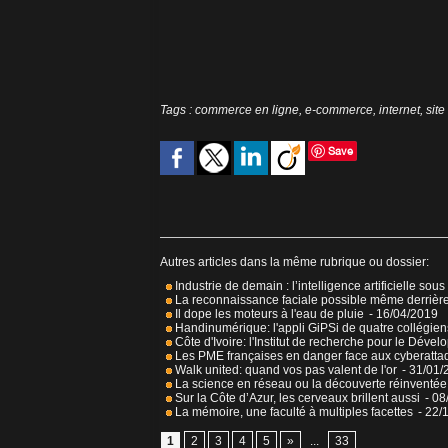
Tags
:
commerce en ligne
,
e-commerce
,
internet
,
sit
Save
Autres articles dans la même rubrique ou dossier:
Industrie de demain : l’intelligence artificielle sous
La reconnaissance faciale possible même derriè
Il dope les moteurs à l'eau de pluie
- 16/04/2019
Handinumérique: l'appli GiPSi de quatre collégie
Côte d'Ivoire: l'Institut de recherche pour le Dé
Les PME françaises en danger face aux cyberatta
Walk united: quand vos pas valent de l'or
- 31/01/
La science en réseau ou la découverte réinventée
Sur la Côte d’Azur, les cerveaux brillent aussi
- 08
La mémoire, une faculté à multiples facettes
- 22/
1
2
3
4
5
»
...
33