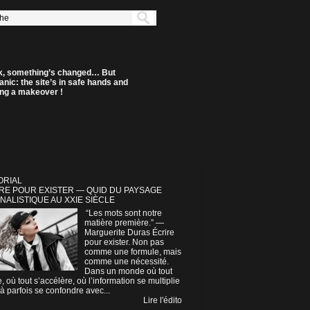
k, something’s changed… But
anic: the site’s in safe hands and
ting a makeover !
ORIAL
RE POUR EXISTER — QUID DU PAYSAGE
NALISTIQUE AU XXIE SIÈCLE
“Les mots sont notre
matière première.” —
Marguerite Duras Écrire
pour exister. Non pas
comme une formule, mais
comme une nécessité.
Dans un monde où tout
e, où tout s’accélère, où l’information se multiplie
à parfois se confondre avec...
Lire l'édito