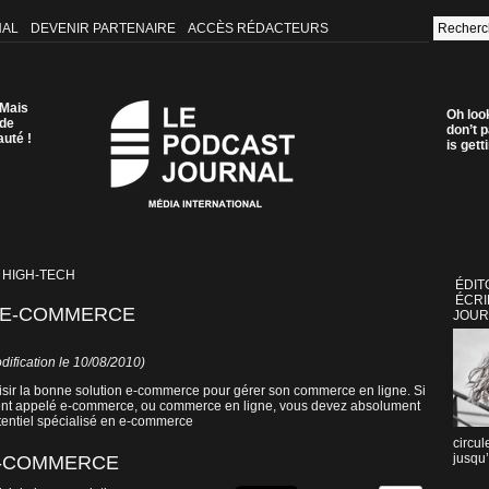
NAL
DEVENIR PARTENAIRE
ACCÈS RÉDACTEURS
 Mais
Oh loo
 de
don’t p
auté !
is get
 HIGH-TECH
ÉDIT
ÉCRI
N E-COMMERCE
JOUR
dification le 10/08/2010)
hoisir la bonne solution e-commerce pour gérer son commerce en ligne. Si
ouvent appelé e-commerce, ou commerce en ligne, vous devez absolument
tentiel spécialisé en e-commerce
circul
jusqu’
E-COMMERCE