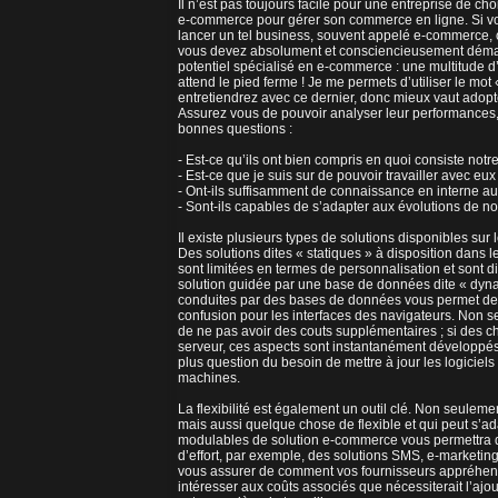
Il n’est pas toujours facile pour une entreprise de cho
e-commerce pour gérer son commerce en ligne. Si vou
lancer un tel business, souvent appelé e-commerce,
vous devez absolument et consciencieusement démar
potentiel spécialisé en e-commerce : une multitude d
attend le pied ferme ! Je me permets d’utiliser le mot
entretiendrez avec ce dernier, donc mieux vaut adopt
Assurez vous de pouvoir analyser leur performances, n
bonnes questions :
- Est-ce qu’ils ont bien compris en quoi consiste not
- Est-ce que je suis sur de pouvoir travailler avec eux
- Ont-ils suffisamment de connaissance en interne au
- Sont-ils capables de s’adapter aux évolutions de 
Il existe plusieurs types de solutions disponibles sur
Des solutions dites « statiques » à disposition dans 
sont limitées en termes de personnalisation et sont dif
solution guidée par une base de données dite « dyn
conduites par des bases de données vous permet de ma
confusion pour les interfaces des navigateurs. Non s
de ne pas avoir des couts supplémentaires ; si des 
serveur, ces aspects sont instantanément développés et 
plus question du besoin de mettre à jour les logiciels 
machines.
La flexibilité est également un outil clé. Non seuleme
mais aussi quelque chose de flexible et qui peut s’
modulables de solution e-commerce vous permettra d’
d’effort, par exemple, des solutions SMS, e-marketing 
vous assurer de comment vos fournisseurs appréhende
intéresser aux coûts associés que nécessiterait l’ajou