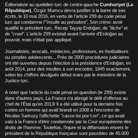
Éditorialiste au quotidien turc de centre-gauche
Cumhuriyet (La
République)
, Özgür Mumcu devra justifier à la barre de ses
écrits, le 10 mai 2016, en vertu de l’article 299 du code pénal
turc qui condamne l’
"insulte au président"
. Son crime: avoir
qualifié le président turc, Recep Tayyip Erdoğan, de
"lâche"
et
de
"cruel"
. L'article 299 existait avant l’arrivée d’Erdoğan au
pouvoir, mais n’était pas appliqué.
Journalistes, avocats, médecins, professeurs, ex-footballeurs
ou simples adolescents... Près de 2000 procédures judiciaires
ont été ouvertes depuis l’élection à la présidence d’Erdoğan, en
août 2014, pour des insultes à son encontre. 1845 exactement,
selon les chiffres divulgués début mars par le ministère de la
Justice turc.
A noter que l'article du code pénal en question (le 299) existe
dans d’autres pays. La France n’a abrogé le délit d’offense au
chef de l’État qu’en 2013! Il a été utilisé pour la dernière fois
contre un homme qui avait brandi en 2008 à l’encontre de
Nicolas Sarkozy l’affichette "
casse-toi pov’con
", ce qui avait
valu à la France d’être condamnée par la Cour européenne des
droits de l’homme. Toutefois, l’injure et la diffamation envers le
président de la République française sont passibles de 45.000