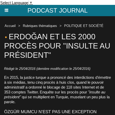
Select Language
▼
PODCAST JOURNAL
Accueil
>
Rubriques thématiques
>
POLITIQUE ET SOCIÉTÉ
ERDOĞAN ET LES 2000
PROCÈS POUR "INSULTE AU
PRÉSIDENT"
Rédigé le 25/04/2016 (dernière modification le 25/04/2016)
En 2015, la justice turque a prononcé des interdictions d’émettre
à six médias, tenu cinq procès à huis clos, quand le pouvoir
administratif a ordonné le blocage de 118 sites Internet et de
353 comptes Twitter. Enquête sur les procès pour
"insulte au
président"
qui se multiplient en Turquie, muselant un peu plus la
parole.
ÖZGÜR MUMCU N’EST PAS UNE EXCEPTION