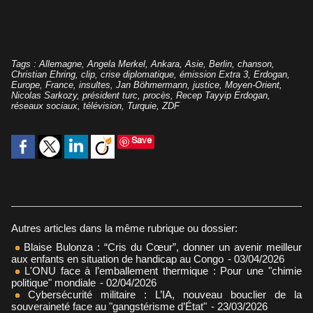
Tags
:
Allemagne
,
Angela Merkel
,
Ankara
,
Asie
,
Berlin
,
chanson
,
Christian Ehring
,
clip
,
crise diplomatique
,
émission Extra 3
,
Erdogan
,
Europe
,
France
,
insultes
,
Jan Böhmermann
,
justice
,
Moyen-Orient
,
Nicolas Sarkozy
,
président turc
,
procès
,
Recep Tayyip Erdogan
,
réseaux sociaux
,
télévision
,
Turquie
,
ZDF
Save
Autres articles dans la même rubrique ou dossier:
Blaise Bulonza : “Cris du Cœur”, donner un avenir meilleur
aux enfants en situation de handicap au Congo
- 03/04/2026
L'ONU face à l’emballement thermique : Pour une "chimie
politique" mondiale
- 02/04/2026
Cybersécurité militaire : L’IA, nouveau bouclier de la
souveraineté face au "gangstérisme d’État"
- 23/03/2026