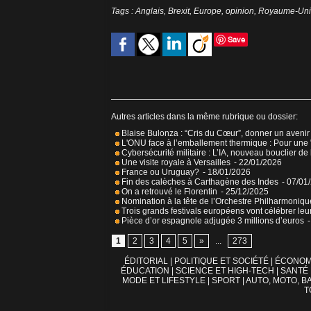
Tags
:
Anglais
,
Brexit
,
Europe
,
opinion
,
Royaume-Uni
Save
Autres articles dans la même rubrique ou dossier:
Blaise Bulonza : “Cris du Cœur”, donner un avenir
L'ONU face à l’emballement thermique : Pour une 
Cybersécurité militaire : L’IA, nouveau bouclier de
Une visite royale à Versailles
- 22/01/2026
France ou Uruguay?
- 18/01/2026
Fin des calèches à Carthagène des Indes
- 07/01
On a retrouvé le Florentin
- 25/12/2025
Nomination à la tête de l’Orchestre Philharmoniq
Trois grands festivals européens vont célébrer leu
Pièce d’or espagnole adjugée 3 millions d’euros
1
2
3
4
5
»
...
273
ÉDITORIAL
|
POLITIQUE ET SOCIÉTÉ
|
ÉCONOM
ÉDUCATION
|
SCIENCE ET HIGH-TECH
|
SANTÉ
MODE ET LIFESTYLE
|
SPORT
|
AUTO, MOTO, BA
T