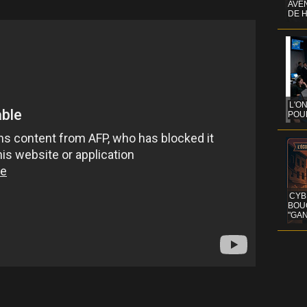
AVEN
DE 
L'O
POUR
CYB
BOU
"GAN