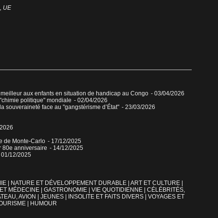
,
UE
 meilleur aux enfants en situation de handicap au Congo
- 03/04/2026
"chimie politique" mondiale
- 02/04/2026
 la souveraineté face au "gangstérisme d’État"
- 23/03/2026
/2026
ue de Monte-Carlo
- 17/12/2025
r 80e anniversaire
- 14/12/2025
- 01/12/2025
IE
|
NATURE ET DÉVELOPPEMENT DURABLE
|
ART ET CULTURE
|
 ET MÉDECINE
|
GASTRONOMIE
|
VIE QUOTIDIENNE
|
CÉLÉBRITÉS,
TEAU, AVION
|
JEUNES
|
INSOLITE ET FAITS DIVERS
|
VOYAGES ET
OURISME
|
HUMOUR