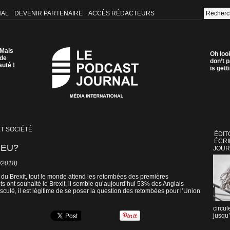
NAL
DEVENIR PARTENAIRE
ACCÈS RÉDACTEURS
 Mais
Oh loo
 de
don’t p
auté !
is get
ET SOCIÉTÉ
ÉDIT
ÉCRI
IEU?
JOUR
8/2018)
 du Brexit, tout le monde attend les retombées des premières
 ont souhaité le Brexit, il semble qu’aujourd’hui 53% des Anglais
culé, il est légitime de se poser la question des retombées pour l’Union
circul
jusqu’