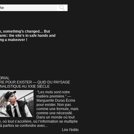
k, something’s changed… But
anic: the site’s in safe hands and
ting a makeover !
ORIAL
RE POUR EXISTER — QUID DU PAYSAGE
NALISTIQUE AU XXIE SIÈCLE
“Les mots sont notre
matière première.” —
Marguerite Duras Écrire
pour exister. Non pas
comme une formule, mais
comme une nécessité.
Dans un monde où tout
e, où tout s’accélère, où l’information se multiplie
à parfois se confondre avec...
Lire l'édito