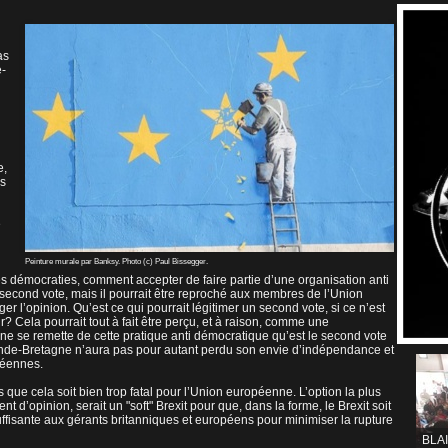
as
e-
e,
is
e
Peinture murale par Banksy. Photo (c) Paul Bissegger.
i
démocraties, comment accepter de faire partie d’une organisation anti
second vote, mais il pourrait être reproché aux membres de l’Union
er l’opinion. Qu’est ce qui pourrait légitimer un second vote, si ce n’est
? Cela pourrait tout à fait être perçu, et à raison, comme une
e se remette de cette pratique anti démocratique qu’est le second vote
ande-Bretagne n’aura pas pour autant perdu son envie d’indépendance et
péennes.
s que cela soit bien trop fatal pour l’Union européenne. L’option la plus
 d’opinion, serait un "soft" Brexit pour que, dans la forme, le Brexit soit
suffisante aux gérants britanniques et européens pour minimiser la rupture
BLA