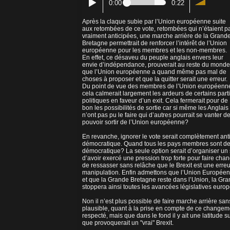
0:00
0:22
Après la claque subie par l’Union européenne suite
aux retombées de ce vote, retombées qui n’étaient p
vraiment anticipées, une marche arrière de la Grand
Bretagne permettrait de renforcer l’intérêt de l’Union
européenne pour les membres et les non-membres.
En effet, ce désaveu du peuple anglais envers leur
envie d’indépendance, prouverait au reste du monde
que l’Union européenne a quand même pas mal de
choses à proposer et que la quitter serait une erreur.
Du point de vue des membres de l’Union européenn
cela calmerait largement les ardeurs de certains part
politiques en faveur d’un exit. Cela fermerait pour de
bon les possibilités de sortie car si même les Anglais
n’ont pas pu le faire qui d’autres pourrait se vanter d
pouvoir sortir de l’Union européenne?
En revanche, ignorer le vote serait complètement ant
démocratique. Quand tous les pays membres sont des 
démocratique? La seule option serait d’organiser un 
d’avoir exercé une pression trop forte pour faire chang
de ressasser sans relâche que le Brexit est une erreur
manipulation. Enfin admettons que l’Union Européenn
et que la Grande Bretagne reste dans l’Union, la Gr
stoppera ainsi toutes les avancées législatives euro
Non il n’est plus possible de faire marche arrière san
plausible, quant à la prise en compte de ce changement
respecté, mais que dans le fond il y ait une latitude 
que provoquerait un "vrai" Brexit.