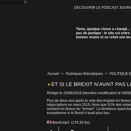
Select Language
▼
DÉCOUVRIR LE PODCAST JOUR
Tiens, quelque chose a changé...
pas de panique : le site est entre
bonnes mains et se refait une be
Accueil
>
Rubriques thématiques
>
POLITIQUE 
ET SI LE BREXIT N’AVAIT PAS L
Rédigé le 10/08/2018 (dernière modification le 09/0
Plus de deux ans après le vote des Anglais en faveur
négociations en mars 2019. Alors que 52% des votants
seraient en faveur du "remain". La tendance ayant bas
européenne si le Brexit n’avait plus lieu.
Brexit.mp3
(179.39 Ko)