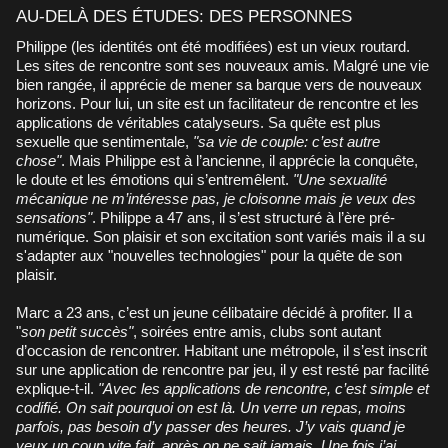
AU-DELÀ DES ÉTUDES: DES PERSONNES
Philippe (les identités ont été modifiées) est un vieux routard.
Les sites de rencontre sont ses nouveaux amis. Malgré une vie
bien rangée, il apprécie de mener sa barque vers de nouveaux
horizons. Pour lui, un site est un facilitateur de rencontre et les
applications de véritables catalyseurs. Sa quête est plus
sexuelle que sentimentale,
"sa vie de couple: c’est autre
chose"
. Mais Philippe est à l’ancienne, il apprécie la conquête,
le doute et les émotions qui s’entremêlent.
"Une sexualité
mécanique ne m’intéresse pas, je cloisonne mais je veux des
sensations"
. Philippe a 47 ans, il s’est structuré à l’ère pré-
numérique. Son plaisir et son excitation sont variés mais il a su
s'adapter aux "nouvelles technologies" pour la quête de son
plaisir.
Marc a 23 ans, c’est un jeune célibataire décidé à profiter. Il a
"
son petit succès"
, soirées entre amis, clubs sont autant
d’occasion de rencontrer. Habitant une métropole, il s’est inscrit
sur une application de rencontre par jeu, il y est resté par facilité
explique-t-il.
"Avec les applications de rencontre, c’est simple et
codifié. On sait pourquoi on est là. Un verre un repas, moins
parfois, pas besoin d’y passer des heures. J’y vais quand je
veux un coup vite fait, après on ne sait jamais. Une fois j’ai