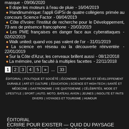
masque
- 09/06/2020
Il dope les moteurs à l'eau de pluie
- 16/04/2019
Handinumérique: l'appli GiPSi de quatre collégiens primée au
concours Science Factor
- 08/04/2019
Côte d'Ivoire: l'Institut de recherche pour le Développement,
73 ans de présence francophone
- 20/03/2019
Les PME françaises en danger face aux cyberattaques
-
02/02/2019
Walk united: quand vos pas valent de l'or
- 31/01/2019
La science en réseau ou la découverte réinventée
-
22/01/2019
Sur la Côte d’Azur, les cerveaux brillent aussi
- 08/12/2018
La mémoire, une faculté à multiples facettes
- 22/11/2018
1
2
3
4
5
»
...
33
ÉDITORIAL
|
POLITIQUE ET SOCIÉTÉ
|
ÉCONOMIE
|
NATURE ET DÉVELOPPEMENT
DURABLE
|
ART ET CULTURE
|
ÉDUCATION
|
SCIENCE ET HIGH-TECH
|
SANTÉ ET
MÉDECINE
|
GASTRONOMIE
|
VIE QUOTIDIENNE
|
CÉLÉBRITÉS, MODE ET
LIFESTYLE
|
SPORT
|
AUTO, MOTO, BATEAU, AVION
|
JEUNES
|
INSOLITE ET FAITS
DIVERS
|
VOYAGES ET TOURISME
|
HUMOUR
ÉDITORIAL
ÉCRIRE POUR EXISTER — QUID DU PAYSAGE