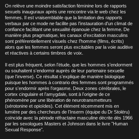
On relève une moindre satisfaction féminine lors de rapports
sexuels inauguraux après une rencontre via le web chez les
femmes. Il est vraisemblable que la limitation des rapports
verbaux par ce mode ne facilite pas l’instauration d’un climat de
confiance facilitant une sexualité épanouie chez la femme. De
manière plus pragmatique, les canaux d’excitation masculins
sont préférentiellement visuels chez l’homme (films, écrits)
alors que les femmes seront plus excitables par la voie auditive
et réactives à certains timbres de voix.
Il est plus fréquent, selon l’étude, que les hommes s’endorment
ou souhaitent s'endormir auprès de leur partenaire sexuelle
(que l'inverse). Ce résultat s'explique de manière biologique
puisque les hommes à contrario des femmes sont programmés
pour s'endormir après l’orgasme. Deux zones cérébrales, le
cortex cingulaire et l'amygdale, sont à l'origine de ce
phénomène par une libération de neurotransmetteurs
(sérotonine et opioïdes). Cet élément récemment mis en
lumière par des chercheurs de l'Inserm (équipe du Dr Stoléru)
coïncide avec la période réfractaire masculine décrite dès 1966
par les sexologues Masters et Johnson dans le livre
"Human
Sexual Response"
.